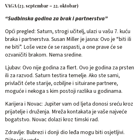
VAGA (23. septembar – 22. oktobar)
“Sudbinska godina za brak i partnerstva”
Opći pregled: Saturn, strogi učitelj, ulazi u vašu 7. kuću
braka i partnerstva. Susan Miller je jasna: Ovo je “biti ili
ne biti”. Loše veze će se raspasti, a one prave će se
ozvaničiti brakom. Nema sredine.
Ljubav: Ovo nije godina za flert. Ovo je godina za prsten
ili za razvod. Saturn testira temelje. Ako ste sami,
privlačit ćete starije, ozbiljne i situirane partnere,
moguće i nekoga s kim postoji razlika u godinama.
Karijera i Novac: Jupiter vam od ljeta donosi sreću kroz
prijatelje i druženja. Mreža kontakata je vaše najveće
bogatstvo. Novac dolazi kroz timski rad.
Zdravlje: Bubrezi i donji dio leđa mogu biti osjetljivi.