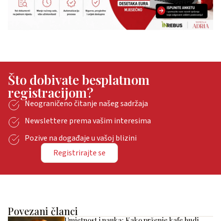
Što dobivate besplatnom
registracijom?
Neograničeno čitanje našeg sadržaja
Newslettere prema vašim interesima
Pozive na događaje u vašoj blizini
Registrirajte se
Povezani članci
Umjetnost i nauka: Kako prženje kafe budi