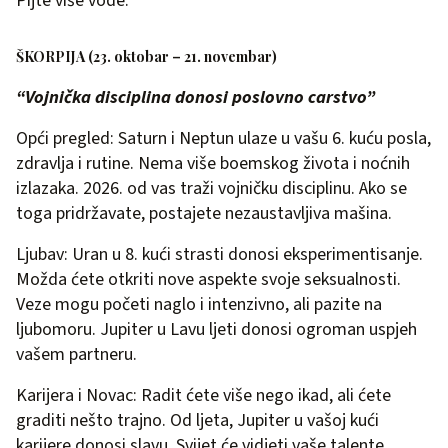
Pijte više vode.
ŠKORPIJA (23. oktobar – 21. novembar)
“Vojnička disciplina donosi poslovno carstvo”
Opći pregled: Saturn i Neptun ulaze u vašu 6. kuću posla,
zdravlja i rutine. Nema više boemskog života i noćnih
izlazaka. 2026. od vas traži vojničku disciplinu. Ako se
toga pridržavate, postajete nezaustavljiva mašina.
Ljubav: Uran u 8. kući strasti donosi eksperimentisanje.
Možda ćete otkriti nove aspekte svoje seksualnosti.
Veze mogu početi naglo i intenzivno, ali pazite na
ljubomoru. Jupiter u Lavu ljeti donosi ogroman uspjeh
vašem partneru.
Karijera i Novac: Radit ćete više nego ikad, ali ćete
graditi nešto trajno. Od ljeta, Jupiter u vašoj kući
karijere donosi slavu. Svijet će vidjeti vaše talente.