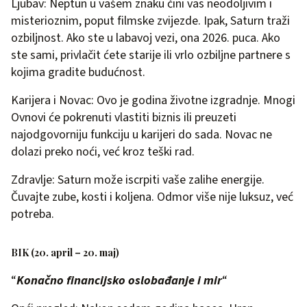
Ljubav: Neptun u vašem znaku čini vas neodoljivim i
misterioznim, poput filmske zvijezde. Ipak, Saturn traži
ozbiljnost. Ako ste u labavoj vezi, ona 2026. puca. Ako
ste sami, privlačit ćete starije ili vrlo ozbiljne partnere s
kojima gradite budućnost.
Karijera i Novac: Ovo je godina životne izgradnje. Mnogi
Ovnovi će pokrenuti vlastiti biznis ili preuzeti
najodgovorniju funkciju u karijeri do sada. Novac ne
dolazi preko noći, već kroz teški rad.
Zdravlje: Saturn može iscrpiti vaše zalihe energije.
Čuvajte zube, kosti i koljena. Odmor više nije luksuz, već
potreba.
BIK (20. april – 20. maj)
“
Konačno financijsko oslobađanje i mir
“