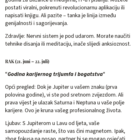
postati viralni, pokrenuti revolucionarnu aplikaciju ili
napisati knjigu. Ali pazite – tanka je linija između
genijalnosti i sagorijevanja.
Zdravlje: Nervni sistem je pod udarom. Morate naučiti
tehnike disanja ili meditaciju, inače slijedi anksioznost.
RAK (21. juni – 22. juli)
“
Godina karijernog trijumfa i bogatstva
“
Opći pregled: Dok je Jupiter u vašem znaku (prva
polovina godine), vi ste pod sretnom zvijezdom. Ali
prava vijest je ulazak Saturna i Neptuna u vaše polje
karijere. Ovo je kruna vašeg profesionalnog života.
Ljubav: S Jupiterom u Lavu od ljeta, vaše
samopouzdanje raste, što vas čini magnetom. Ipak,
zbog fokusa na posao, partner bi se mogao osjećati