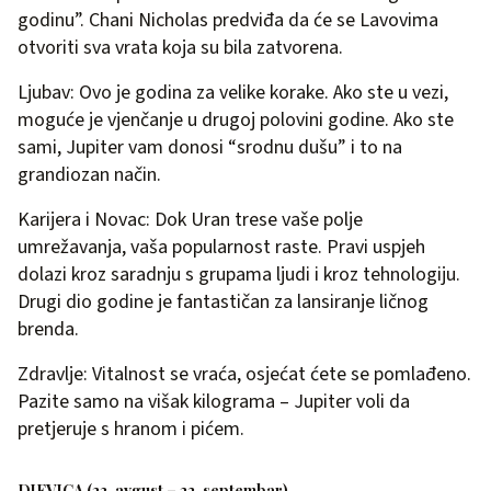
godinu”. Chani Nicholas predviđa da će se Lavovima
otvoriti sva vrata koja su bila zatvorena.
Ljubav: Ovo je godina za velike korake. Ako ste u vezi,
moguće je vjenčanje u drugoj polovini godine. Ako ste
sami, Jupiter vam donosi “srodnu dušu” i to na
grandiozan način.
Karijera i Novac: Dok Uran trese vaše polje
umrežavanja, vaša popularnost raste. Pravi uspjeh
dolazi kroz saradnju s grupama ljudi i kroz tehnologiju.
Drugi dio godine je fantastičan za lansiranje ličnog
brenda.
Zdravlje: Vitalnost se vraća, osjećat ćete se pomlađeno.
Pazite samo na višak kilograma – Jupiter voli da
pretjeruje s hranom i pićem.
DJEVICA (23. avgust – 22. septembar)