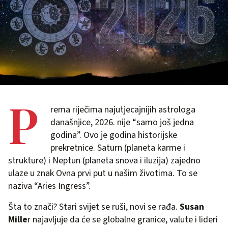
P
rema riječima najutjecajnijih astrologa
današnjice, 2026. nije “samo još jedna
godina”. Ovo je godina historijske
prekretnice. Saturn (planeta karme i
strukture) i Neptun (planeta snova i iluzija) zajedno
ulaze u znak Ovna prvi put u našim životima. To se
naziva “Aries Ingress”.
Šta to znači? Stari svijet se ruši, novi se rađa.
Susan
Mille
r najavljuje da će se globalne granice, valute i lideri