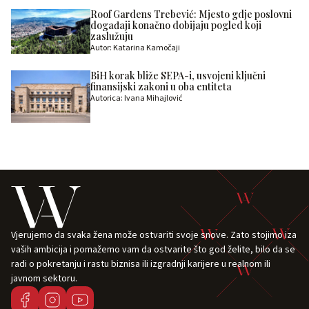
Roof Gardens Trebević: Mjesto gdje poslovni
događaji konačno dobijaju pogled koji
zaslužuju
Autor: Katarina Kamočaji
BiH korak bliže SEPA-i, usvojeni ključni
finansijski zakoni u oba entiteta
Autorica: Ivana Mihajlović
Vjerujemo da svaka žena može ostvariti svoje snove. Zato stojimo iza
vaših ambicija i pomažemo vam da ostvarite što god želite, bilo da se
radi o pokretanju i rastu biznisa ili izgradnji karijere u realnom ili
javnom sektoru.