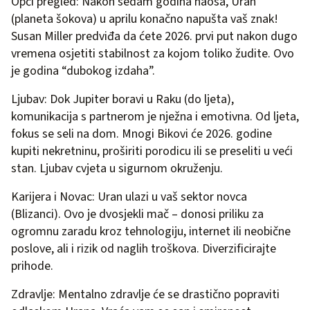
Opći pregled: Nakon sedam godina haosa, Uran
(planeta šokova) u aprilu konačno napušta vaš znak!
Susan Miller predviđa da ćete 2026. prvi put nakon dugo
vremena osjetiti stabilnost za kojom toliko žudite. Ovo
je godina “dubokog izdaha”.
Ljubav: Dok Jupiter boravi u Raku (do ljeta),
komunikacija s partnerom je nježna i emotivna. Od ljeta,
fokus se seli na dom. Mnogi Bikovi će 2026. godine
kupiti nekretninu, proširiti porodicu ili se preseliti u veći
stan. Ljubav cvjeta u sigurnom okruženju.
Karijera i Novac: Uran ulazi u vaš sektor novca
(Blizanci). Ovo je dvosjekli mač – donosi priliku za
ogromnu zaradu kroz tehnologiju, internet ili neobične
poslove, ali i rizik od naglih troškova. Diverzificirajte
prihode.
Zdravlje: Mentalno zdravlje će se drastično popraviti