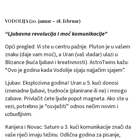
VODOLIJA (20. januar – 18. februar)
“Ljubavna revolucija i moć komunikacije”
Opći pregled: Vi ste u centru pažnje. Pluton je u vašem
znaku (daje vam moć), a Uran (vaš vladar) ulazi u
Blizance (kuća ljubavi i kreativnosti). AstroTwins kažu:
“Ovo je godina kada Vodolije sijaju najjačim sjajem”.
Ljubav: Eksplozivna godina! Uran u 5. kući donosi
iznenadne ljubavi, trudnoće (planirane ili ne) i mnogo
zabave. Privlačit ćete ljude poput magneta. Ako ste u
vezi, potrebno je “osvježiti” odnos nečim novim i
uzbudljivim.
Karijera i Novac: Saturn u 3. kući komunikacije znači da
vaše riječi imaju težinu. Odlična godina za pisanje,