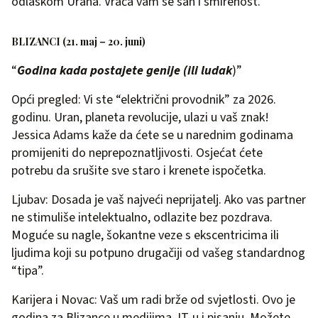
odlaskom Urana. Vraća vam se san i smirenost.
BLIZANCI (21. maj – 20. juni)
“
Godina kada postajete genije (ili ludak
)”
Opći pregled: Vi ste “električni provodnik” za 2026.
godinu. Uran, planeta revolucije, ulazi u vaš znak!
Jessica Adams kaže da ćete se u narednim godinama
promijeniti do neprepoznatljivosti. Osjećat ćete
potrebu da srušite sve staro i krenete ispočetka.
Ljubav: Dosada je vaš najveći neprijatelj. Ako vas partner
ne stimuliše intelektualno, odlazite bez pozdrava.
Moguće su nagle, šokantne veze s ekscentricima ili
ljudima koji su potpuno drugačiji od vašeg standardnog
“tipa”.
Karijera i Novac: Vaš um radi brže od svjetlosti. Ovo je
godina za Blizance u medijima, IT-u i pisanju. Možete