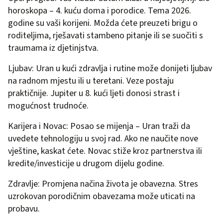
horoskopa – 4. kuću doma i porodice. Tema 2026.
godine su vaši korijeni. Možda ćete preuzeti brigu o
roditeljima, rješavati stambeno pitanje ili se suočiti s
traumama iz djetinjstva.
Ljubav: Uran u kući zdravlja i rutine može donijeti ljubav
na radnom mjestu ili u teretani. Veze postaju
praktičnije. Jupiter u 8. kući ljeti donosi strast i
mogućnost trudnoće.
Karijera i Novac: Posao se mijenja – Uran traži da
uvedete tehnologiju u svoj rad. Ako ne naučite nove
vještine, kaskat ćete. Novac stiže kroz partnerstva ili
kredite/investicije u drugom dijelu godine.
Zdravlje: Promjena načina života je obavezna. Stres
uzrokovan porodičnim obavezama može uticati na
probavu.