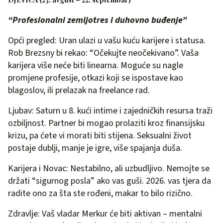
“Profesionalni zemljotres i duhovno buđenje”
Opći pregled: Uran ulazi u vašu kuću karijere i statusa.
Rob Brezsny bi rekao: “Očekujte neočekivano”. Vaša
karijera više neće biti linearna. Moguće su nagle
promjene profesije, otkazi koji se ispostave kao
blagoslov, ili prelazak na freelance rad.
Ljubav: Saturn u 8. kući intime i zajedničkih resursa traži
ozbiljnost. Partner bi mogao prolaziti kroz finansijsku
krizu, pa ćete vi morati biti stijena. Seksualni život
postaje dublji, manje je igre, više spajanja duša.
Karijera i Novac: Nestabilno, ali uzbudljivo. Nemojte se
držati “sigurnog posla” ako vas guši. 2026. vas tjera da
radite ono za šta ste rođeni, makar to bilo rizično.
Zdravlje: Vaš vladar Merkur će biti aktivan – mentalni