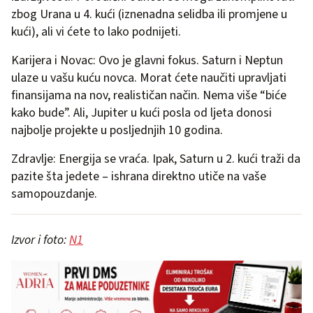
zbog Urana u 4. kući (iznenadna selidba ili promjene u
kući), ali vi ćete to lako podnijeti.
Karijera i Novac: Ovo je glavni fokus. Saturn i Neptun
ulaze u vašu kuću novca. Morat ćete naučiti upravljati
finansijama na nov, realističan način. Nema više “biće
kako bude”. Ali, Jupiter u kući posla od ljeta donosi
najbolje projekte u posljednjih 10 godina.
Zdravlje: Energija se vraća. Ipak, Saturn u 2. kući traži da
pazite šta jedete – ishrana direktno utiče na vaše
samopouzdanje.
Izvor i foto:
N1