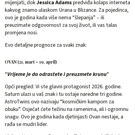
mijenjati, dok
Jessica Adams
predviđa kolaps interneta
kakvog znamo ulaskom Urana u Blizance. Za pojedinca,
ovo je godina kada više nema “šlepanja” – ili
preuzimate odgovornost za svoj život, ili vas talas
promjena nosi.
Evo detaljne prognoze za svaki znak:
OVAN (21. mart – 19. april)
“
Vrijeme je da odrastete i preuzmete krunu
“
Opći pregled: Vi ste glavni protagonist 2026. godine.
Saturn ulazi u vaš znak i tu ostaje naredne tri godine.
AstroTwins ovo nazivaju “kosmičkim kampom za
obuku”. Osjećat ćete težinu na ramenima, ali i ogromnu
snagu. Ovo je godina kada djetinjasti Ovan nestaje, a
rađa se mudri lider.