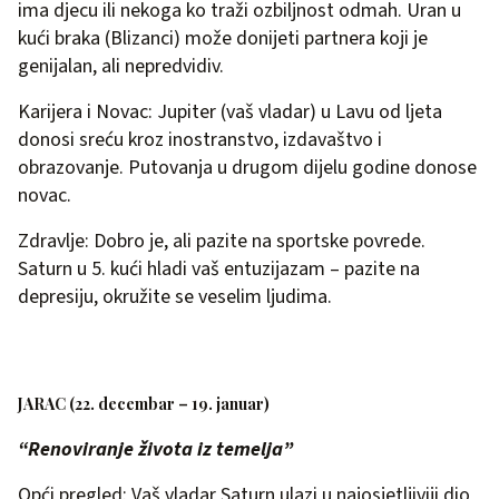
ima djecu ili nekoga ko traži ozbiljnost odmah. Uran u
kući braka (Blizanci) može donijeti partnera koji je
genijalan, ali nepredvidiv.
Karijera i Novac: Jupiter (vaš vladar) u Lavu od ljeta
donosi sreću kroz inostranstvo, izdavaštvo i
obrazovanje. Putovanja u drugom dijelu godine donose
novac.
Zdravlje: Dobro je, ali pazite na sportske povrede.
Saturn u 5. kući hladi vaš entuzijazam – pazite na
depresiju, okružite se veselim ljudima.
JARAC (22. decembar – 19. januar)
“Renoviranje života iz temelja”
Opći pregled: Vaš vladar Saturn ulazi u najosjetljiviji dio