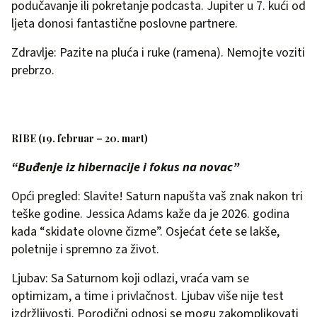
podučavanje ili pokretanje podcasta. Jupiter u 7. kući od
ljeta donosi fantastične poslovne partnere.
Zdravlje: Pazite na pluća i ruke (ramena). Nemojte voziti
prebrzo.
RIBE (19. februar – 20. mart)
“Buđenje iz hibernacije i fokus na novac”
Opći pregled: Slavite! Saturn napušta vaš znak nakon tri
teške godine. Jessica Adams kaže da je 2026. godina
kada “skidate olovne čizme”. Osjećat ćete se lakše,
poletnije i spremno za život.
Ljubav: Sa Saturnom koji odlazi, vraća vam se
optimizam, a time i privlačnost. Ljubav više nije test
izdržljivosti. Porodični odnosi se mogu zakomplikovati