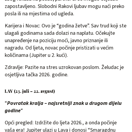
zapostavljeno. Slobodni Rakovi ljubav mogu naći preko
posla ili na mjestima od ugleda.
Karijera i Novac: Ovo je “godina žetve”. Sav trud koji ste
ulagali godinama sada dolazi na naplatu. Očekujte
unapređenje na poziciju moći, javno priznanje ili
nagradu. Od ljeta, novac počinje pristizati u većim
količinama (Jupiter u 2. kući).
Zdravlje: Pazite na stres uzrokovan poslom. Želudac je
osjetljiva tačka 2026. godine.
LAV (23. juli – 22. avgust)
“
Povratak kralja – najsretniji znak u drugom dijelu
godine
“
Opći pregled: Izdržite do ljeta 2026., a onda počinje
vaša era! Jupiter ulazi u Lava i donosi “Smaragdnu