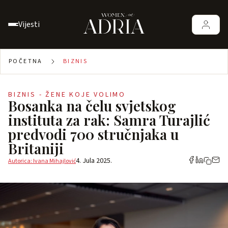
Vijesti
POČETNA
BIZNIS
BIZNIS - ŽENE KOJE VOLIMO
Bosanka na čelu svjetskog
instituta za rak: Samra Turajlić
predvodi 700 stručnjaka u
Britaniji
4. Jula 2025.
Autorica: Ivana Mihajlović