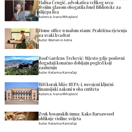
Halisa Čengić, advokatica velikog srca:
Svojim glasom obogatila fond Biblioteke za
slijepa lica
Autorica: Ivana Mihajlović
Home office u malom stanu: Praktična rješenja
za svaki kvadrat
Autor: Women in Adria
Roof Gardens Trebević: Mjesto gdje poslovni
događaji konačno dobijaju pogled koji
zaslužuju
Autor: Katarina Kamočaji
BiH korak bliže SEPA-i, usvojeni ključni
finansijski zakoni u oba entiteta
Autorica: Ivana Mihajlović
Zvuk bosanskih šuma: Kako Barsawood
oblikuje violine svijeta
Autor: Katarina Kamočaji