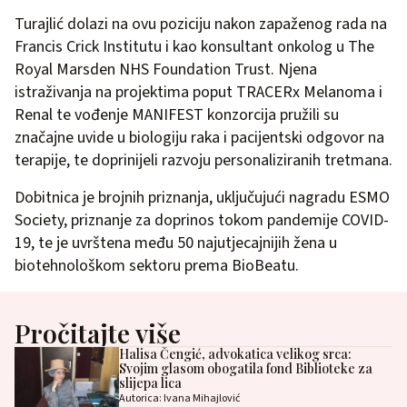
Turajlić dolazi na ovu poziciju nakon zapaženog rada na
Francis Crick Institutu i kao konsultant onkolog u The
Royal Marsden NHS Foundation Trust. Njena
istraživanja na projektima poput TRACERx Melanoma i
Renal te vođenje MANIFEST konzorcija pružili su
značajne uvide u biologiju raka i pacijentski odgovor na
terapije, te doprinijeli razvoju personaliziranih tretmana.
Dobitnica je brojnih priznanja, uključujući nagradu ESMO
Society, priznanje za doprinos tokom pandemije COVID-
19, te je uvrštena među 50 najutjecajnijih žena u
biotehnološkom sektoru prema BioBeatu.
Pročitajte više
Halisa Čengić, advokatica velikog srca:
Svojim glasom obogatila fond Biblioteke za
slijepa lica
Autorica: Ivana Mihajlović