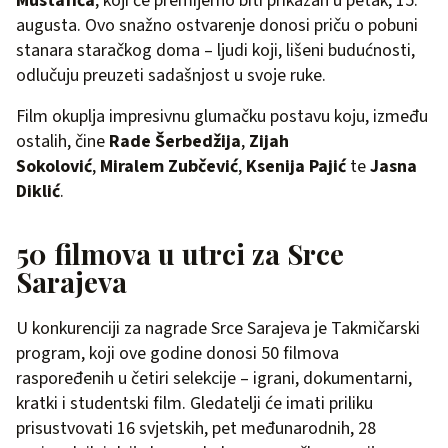
Mustafića
, koji će premijerno biti prikazan u petak, 15.
augusta. Ovo snažno ostvarenje donosi priču o pobuni
stanara staračkog doma – ljudi koji, lišeni budućnosti,
odlučuju preuzeti sadašnjost u svoje ruke.
Film okuplja impresivnu glumačku postavu koju, između
ostalih, čine
Rade Šerbedžija
,
Zijah
Sokolović
,
Miralem Zubčević
,
Ksenija Pajić
te
Jasna
Diklić
.
50 filmova u utrci za Srce
Sarajeva
U konkurenciji za nagrade Srce Sarajeva je Takmičarski
program, koji ove godine donosi 50 filmova
raspoređenih u četiri selekcije – igrani, dokumentarni,
kratki i studentski film. Gledatelji će imati priliku
prisustvovati 16 svjetskih, pet međunarodnih, 28