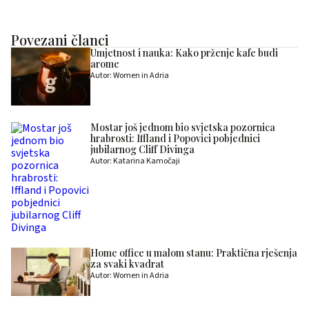
Povezani članci
Umjetnost i nauka: Kako prženje kafe budi
arome
Autor: Women in Adria
Mostar još jednom bio svjetska pozornica
hrabrosti: Iffland i Popovici pobjednici
jubilarnog Cliff Divinga
Autor: Katarina Kamočaji
Home office u malom stanu: Praktična rješenja
za svaki kvadrat
Autor: Women in Adria