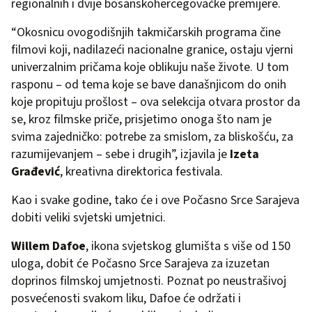
regionalnih i dvije bosanskohercegovačke premijere.
“Okosnicu ovogodišnjih takmičarskih programa čine
filmovi koji, nadilazeći nacionalne granice, ostaju vjerni
univerzalnim pričama koje oblikuju naše živote. U tom
rasponu – od tema koje se bave današnjicom do onih
koje propituju prošlost – ova selekcija otvara prostor da
se, kroz filmske priče, prisjetimo onoga što nam je
svima zajedničko: potrebe za smislom, za bliskošću, za
razumijevanjem – sebe i drugih”, izjavila je
Izeta
Građević
, kreativna direktorica festivala.
Kao i svake godine, tako će i ove Počasno Srce Sarajeva
dobiti veliki svjetski umjetnici.
Willem Dafoe
, ikona svjetskog glumišta s više od 150
uloga, dobit će Počasno Srce Sarajeva za izuzetan
doprinos filmskoj umjetnosti. Poznat po neustrašivoj
posvećenosti svakom liku, Dafoe će održati i