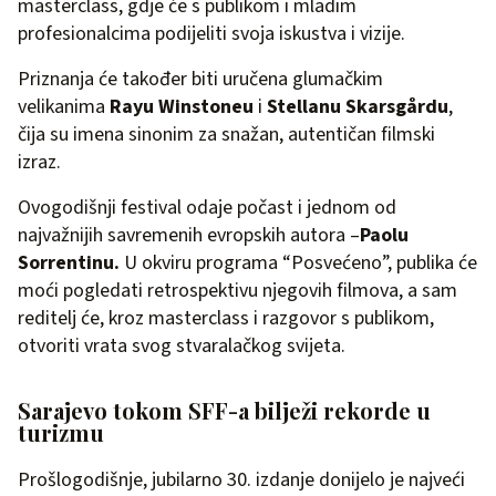
masterclass, gdje će s publikom i mladim
profesionalcima podijeliti svoja iskustva i vizije.
Priznanja će također biti uručena glumačkim
velikanima
Rayu Winstoneu
i
Stellanu Skarsgårdu
,
čija su imena sinonim za snažan, autentičan filmski
izraz.
Ovogodišnji festival odaje počast i jednom od
najvažnijih savremenih evropskih autora –
Paolu
Sorrentinu.
U okviru programa “Posvećeno”, publika će
moći pogledati retrospektivu njegovih filmova, a sam
reditelj će, kroz masterclass i razgovor s publikom,
otvoriti vrata svog stvaralačkog svijeta.
Sarajevo tokom SFF-a bilježi rekorde u
turizmu
Prošlogodišnje, jubilarno 30. izdanje donijelo je najveći