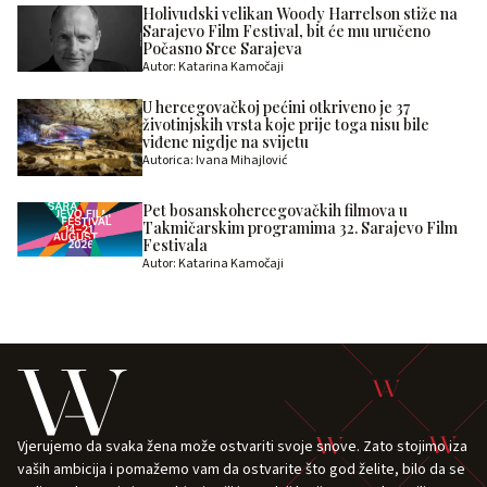
Holivudski velikan Woody Harrelson stiže na
Sarajevo Film Festival, bit će mu uručeno
Počasno Srce Sarajeva
Autor: Katarina Kamočaji
U hercegovačkoj pećini otkriveno je 37
životinjskih vrsta koje prije toga nisu bile
viđene nigdje na svijetu
Autorica: Ivana Mihajlović
Pet bosanskohercegovačkih filmova u
Takmičarskim programima 32. Sarajevo Film
Festivala
Autor: Katarina Kamočaji
Vjerujemo da svaka žena može ostvariti svoje snove. Zato stojimo iza
vaših ambicija i pomažemo vam da ostvarite što god želite, bilo da se