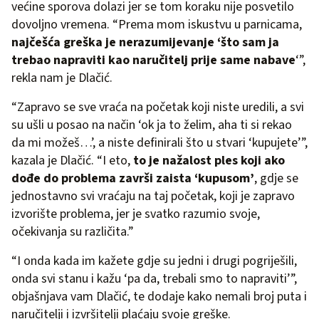
većine sporova dolazi jer se tom koraku nije posvetilo
dovoljno vremena. “Prema mom iskustvu u parnicama,
najčešća greška je nerazumijevanje ‘što sam ja
trebao napraviti kao naručitelj prije same nabave
‘”,
rekla nam je Dlačić.
“Zapravo se sve vraća na početak koji niste uredili, a svi
su ušli u posao na način ‘ok ja to želim, aha ti si rekao
da mi možeš…’, a niste definirali što u stvari ‘kupujete’”,
kazala je Dlačić. “I eto,
to je nažalost ples koji ako
dođe do problema završi zaista ‘kupusom’
, gdje se
jednostavno svi vraćaju na taj početak, koji je zapravo
izvorište problema, jer je svatko razumio svoje,
očekivanja su različita.”
“I onda kada im kažete gdje su jedni i drugi pogriješili,
onda svi stanu i kažu ‘pa da, trebali smo to napraviti’”,
objašnjava vam Dlačić, te dodaje kako nemali broj puta i
naručitelji i izvršitelji plaćaju svoje greške.