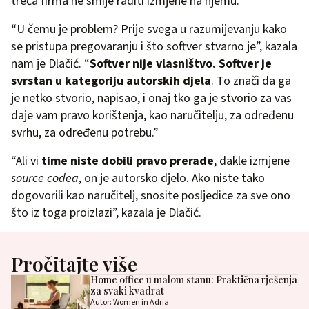
treća firma ne smije raditi izmjene na njemu.
“U čemu je problem? Prije svega u razumijevanju kako
se pristupa pregovaranju i što softver stvarno je”, kazala
nam je Dlačić. “
Softver nije vlasništvo. Softver je
svrstan u kategoriju autorskih djela
. To znači da ga
je netko stvorio, napisao, i onaj tko ga je stvorio za vas
daje vam pravo korištenja, kao naručitelju, za određenu
svrhu, za određenu potrebu.”
“Ali vi
time niste dobili pravo prerade
, dakle izmjene
source codea
, on je autorsko djelo. Ako niste tako
dogovorili kao naručitelj, snosite posljedice za sve ono
što iz toga proizlazi”, kazala je Dlačić.
Pročitajte više
Home office u malom stanu: Praktična rješenja
za svaki kvadrat
Autor: Women in Adria