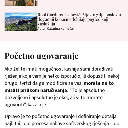
Roof Gardens Trebević: Mjesto gdje poslovni
događaji konačno dobijaju pogled koji
zaslužuju
Autor: Katarina Kamočaji
Početno ugovaranje
Ako želite imati mogućnost kasnije sami dorađivati
rješenje koje vam je netko isporučio, ili dopustiti nekoj
drugoj tvrtci da ga modificira za vas,
morate na to
misliti prilikom naručivanja
. “To je apsolutno
dozvoljeno i apsolutno je okej, ali vi to morate
ugovoriti”, kazala je.
Upravo je to početno ugovaranje i definiranje detalja
najbitniji dio procesa nabave softverskog rješenja – do