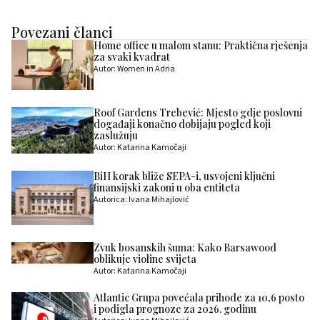
Povezani članci
Home office u malom stanu: Praktična rješenja
za svaki kvadrat
Autor: Women in Adria
Roof Gardens Trebević: Mjesto gdje poslovni
događaji konačno dobijaju pogled koji
zaslužuju
Autor: Katarina Kamočaji
BiH korak bliže SEPA-i, usvojeni ključni
finansijski zakoni u oba entiteta
Autorica: Ivana Mihajlović
Zvuk bosanskih šuma: Kako Barsawood
oblikuje violine svijeta
Autor: Katarina Kamočaji
Atlantic Grupa povećala prihode za 10,6 posto
i podigla prognoze za 2026. godinu