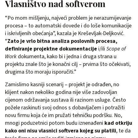
Vlasništvo nad softverom
“Po mom mišljenju, najveći problem je nerazumijevanje
procesa – to automatski dovede i do loše komunikacije
i iskrivljenih obećanja”, kazala je Kreševljak-Deljković.
“
Zato je vrlo bitna analiza poslovnih procesa,
definiranje projektne dokumentacije
i/ili
Scope of
Work
dokumenta, kako bi i jedna i druga strana u
projektu znale što je konačni cilj – prvima što očekivati,
drugima što moraju isporučiti.”
Zamislimo kasniji scenarij – projekt je odrađen, no
klijent nakon nekoliko godina nije više zadovoljan
cijenom održavanja sustava ili razinom usluge. Često
požele raskinuti svoj odnos s dobavljačem i potražiti
novu firmu koja će im pružati tehničku podršku. No,
mnogi poduzetnici potom budu iznenađeni
kad otkriju
kako oni nisu vlasnici softvera kojeg su platili
, te da