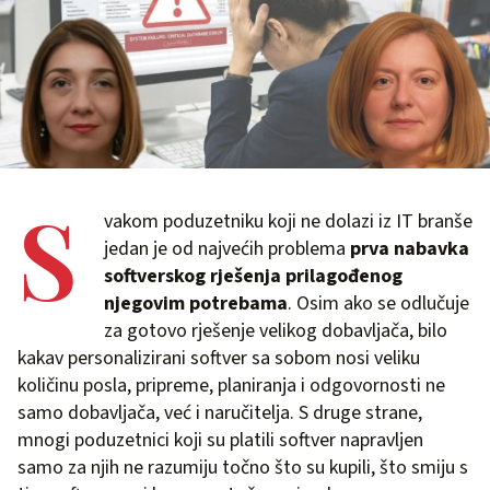
S
vakom poduzetniku koji ne dolazi iz IT branše
jedan je od najvećih problema
prva nabavka
softverskog rješenja prilagođenog
njegovim potrebama
. Osim ako se odlučuje
za gotovo rješenje velikog dobavljača, bilo
kakav personalizirani softver sa sobom nosi veliku
količinu posla, pripreme, planiranja i odgovornosti ne
samo dobavljača, već i naručitelja. S druge strane,
mnogi poduzetnici koji su platili softver napravljen
samo za njih ne razumiju točno što su kupili, što smiju s