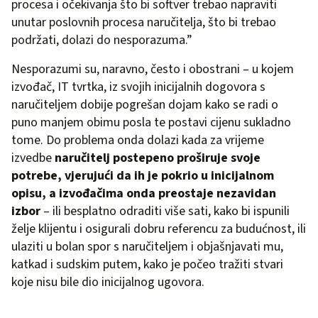
procesa i očekivanja što bi softver trebao napraviti
unutar poslovnih procesa naručitelja, što bi trebao
podržati, dolazi do nesporazuma.”
Nesporazumi su, naravno, često i obostrani – u kojem
izvođač, IT tvrtka, iz svojih inicijalnih dogovora s
naručiteljem dobije pogrešan dojam kako se radi o
puno manjem obimu posla te postavi cijenu sukladno
tome. Do problema onda dolazi kada za vrijeme
izvedbe
naručitelj postepeno proširuje svoje
potrebe, vjerujući da ih je pokrio u inicijalnom
opisu, a izvođačima onda preostaje nezavidan
izbor
– ili besplatno odraditi više sati, kako bi ispunili
želje klijentu i osigurali dobru referencu za budućnost, ili
ulaziti u bolan spor s naručiteljem i objašnjavati mu,
katkad i sudskim putem, kako je počeo tražiti stvari
koje nisu bile dio inicijalnog ugovora.