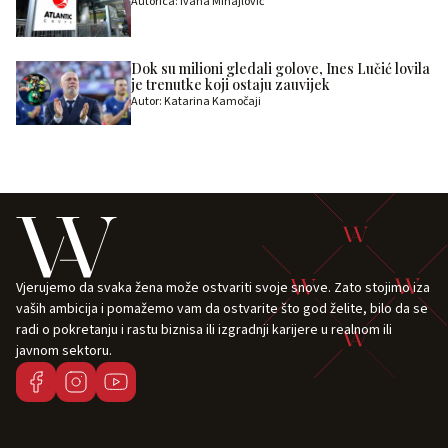
Autorica: Ivana Mihajlović
Dok su milioni gledali golove, Ines Lučić lovila
je trenutke koji ostaju zauvijek
Autor: Katarina Kamočaji
Vjerujemo da svaka žena može ostvariti svoje snove. Zato stojimo iza
vaših ambicija i pomažemo vam da ostvarite što god želite, bilo da se
radi o pokretanju i rastu biznisa ili izgradnji karijere u realnom ili
javnom sektoru.