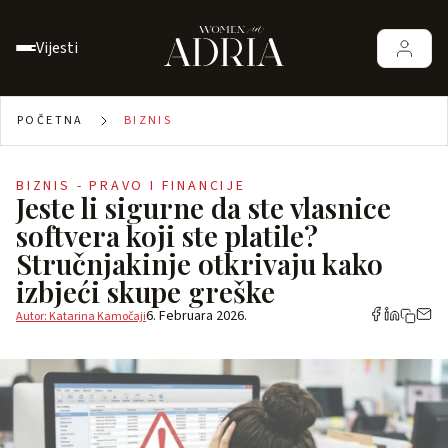
Vijesti
POČETNA
BIZNIS
BIZNIS - PRAVO I FINANCIJE
Jeste li sigurne da ste vlasnice
softvera koji ste platile?
Stručnjakinje otkrivaju kako
izbjeći skupe greške
6. Februara 2026.
Autor: Katarina Kamočaji