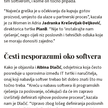
tim softverom, i kome on točno pripada.
“Najveća greška je u očekivanju da kupuju gotov
proizvod, umjesto da ulaze u partnerski proces”, kazala
je za Women in Adria
Jadranka Kreševljak-Deljković
,
direktorica tvrtke
PlanB
. “Nije to ‘instalirajte nam
rješenje’, nego cijeli niz poslovnih i tehničkih odluka koje
se moraju donositi zajedno.”
Česti nesporazumi oko softvera
Kako je objasnila i
Albina Dlačić
, odvjetnica koja često
posreduje u sporovima između IT tvrtki i naručitelja,
onaj koji nabavlja softver trebao bit dobro znati što mu
točno treba. “Kreću u nabavu softvera ili programskih
rješenja za poslovanje, očekujući da će im zapravo
izvršitelji definirati njihove poslovne procese”, kazala
nam je Dlačić. “Upravo zbog lošeg definiranja poslovnih