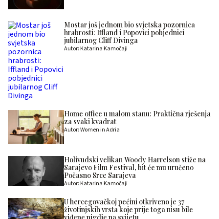
Mostar još jednom bio svjetska pozornica
hrabrosti: Iffland i Popovici pobjednici
jubilarnog Cliff Divinga
Autor: Katarina Kamočaji
Home office u malom stanu: Praktična rješenja
za svaki kvadrat
Autor: Women in Adria
Holivudski velikan Woody Harrelson stiže na
Sarajevo Film Festival, bit će mu uručeno
Počasno Srce Sarajeva
Autor: Katarina Kamočaji
U hercegovačkoj pećini otkriveno je 37
životinjskih vrsta koje prije toga nisu bile
viđene nigdje na svijetu