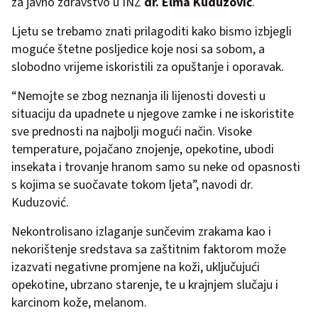
za javno zdravstvo u INZ
dr. Elma Kuduzović
.
Ljetu se trebamo znati prilagoditi kako bismo izbjegli
moguće štetne posljedice koje nosi sa sobom, a
slobodno vrijeme iskoristili za opuštanje i oporavak.
“Nemojte se zbog neznanja ili lijenosti dovesti u
situaciju da upadnete u njegove zamke i ne iskoristite
sve prednosti na najbolji mogući način. Visoke
temperature, pojačano znojenje, opekotine, ubodi
insekata i trovanje hranom samo su neke od opasnosti
s kojima se suočavate tokom ljeta”, navodi dr.
Kuduzović.
Nekontrolisano izlaganje sunčevim zrakama kao i
nekorištenje sredstava sa zaštitnim faktorom može
izazvati negativne promjene na koži, uključujući
opekotine, ubrzano starenje, te u krajnjem slučaju i
karcinom kože, melanom.