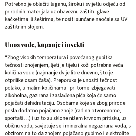
Potrebno je oblačiti laganu, široku i svijetlu odjeću od
prirodnih materijala uz obaveznu zaštitu glave
kačketima ili šeširima, te nositi sunčane naočale sa UV
zaštitnim slojem.
Unos vode, kupanje i insekti
“Zbog visokih temperatura i povećanog gubitka
tečnosti znojenjem, ljeti je tijelu i koži potrebna veća
količina vode (najmanje dvije litre dnevno, što je
otprilike osam čaša). Preporuka je unositi tečnost
polako, u malim količinama i pri tome izbjegavati
alkoholna, gazirana i zaslađena pića koja će samo
pojačati dehidrataciju. Osobama koje se zbog prirode
posla dodatno pojačano znoje (rad na otvorenome,
sportaši…) i uz to su sklone nižem krvnom pritisku, uz
običnu vodu, savjetuje se i mineralna negazirana voda, s
obzirom na to da znojem pojačano gubimo i elektrolite