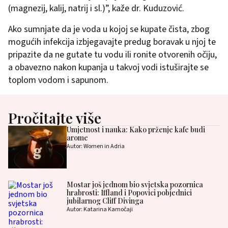
(magnezij, kalij, natrij i sl.)”, kaže dr. Kuduzović.
Ako sumnjate da je voda u kojoj se kupate čista, zbog
mogućih infekcija izbjegavajte predug boravak u njoj te
pripazite da ne gutate tu vodu ili ronite otvorenih očiju,
a obavezno nakon kupanja u takvoj vodi istuširajte se
toplom vodom i sapunom.
Pročitajte više
Umjetnost i nauka: Kako prženje kafe budi
arome
Autor: Women in Adria
Mostar još jednom bio svjetska pozornica
hrabrosti: Iffland i Popovici pobjednici
jubilarnog Cliff Divinga
Autor: Katarina Kamočaji