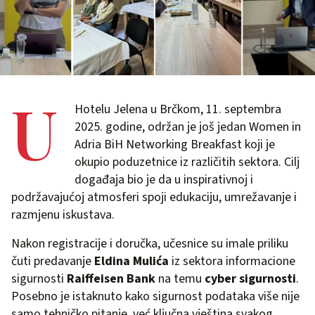
U
Hotelu Jelena u Brčkom, 11. septembra
2025. godine, održan je još jedan Women in
Adria BiH Networking Breakfast koji je
okupio poduzetnice iz različitih sektora. Cilj
događaja bio je da u inspirativnoj i
podržavajućoj atmosferi spoji edukaciju, umrežavanje i
razmjenu iskustava.
Nakon registracije i doručka, učesnice su imale priliku
čuti predavanje
Eldina Mulića
iz sektora informacione
sigurnosti
Raiffeisen Bank
na temu
cyber sigurnosti
.
Posebno je istaknuto kako sigurnost podataka više nije
samo tehničko pitanje, već ključna vještina svakog