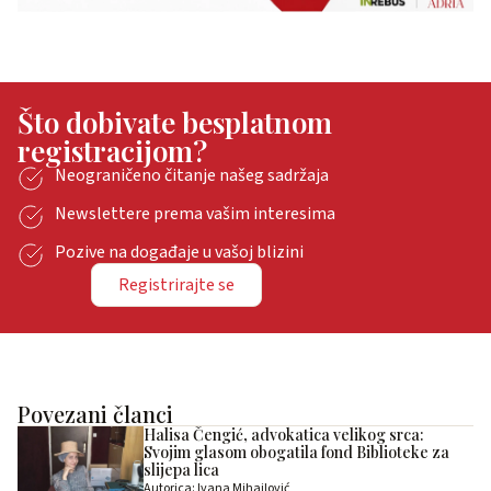
Što dobivate besplatnom
registracijom?
Neograničeno čitanje našeg sadržaja
Newslettere prema vašim interesima
Pozive na događaje u vašoj blizini
Registrirajte se
Povezani članci
Halisa Čengić, advokatica velikog srca:
Svojim glasom obogatila fond Biblioteke za
slijepa lica
Autorica: Ivana Mihajlović