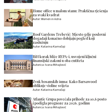
Home office u malom stanu: Praktična rješenja
za svaki kvadrat
Autor: Women in Adria
Roof Gardens Trebević: Mjesto gdje poslovni
događaji konačno dobijaju pogled koji
zaslužuju
Autor: Katarina Kamočaji
BiH korak bliže SEPA-i, usvojeni ključni
finansijski zakoni u oba entiteta
Autorica: Ivana Mihajlović
Zvuk bosanskih šuma: Kako Barsawood
oblikuje violine svijeta
Autor: Katarina Kamočaji
Atlantic Grupa povećala prihode za 10,6 posto
i podigla prognoze za 2026. godinu
Autorica: Ivana Mihajlović