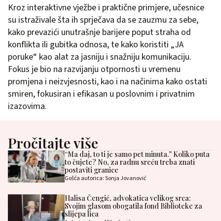
Kroz interaktivne vježbe i praktične primjere, učesnice
su istraživale šta ih sprječava da se zauzmu za sebe,
kako prevazići unutrašnje barijere poput straha od
konflikta ili gubitka odnosa, te kako koristiti „JA
poruke“ kao alat za jasniju i snažniju komunikaciju.
Fokus je bio na razvijanju otpornosti u vremenu
promjena i neizvjesnosti, kao i na načinima kako ostati
smiren, fokusiran i efikasan u poslovnim i privatnim
izazovima.
Pročitajte više
“Ma daj, to ti je samo pet minuta.” Koliko puta
to čujete? No, za radnu sreću treba znati
postaviti granice
Gošća autorica: Sonja Jovanović
Halisa Čengić, advokatica velikog srca:
Svojim glasom obogatila fond Biblioteke za
slijepa lica