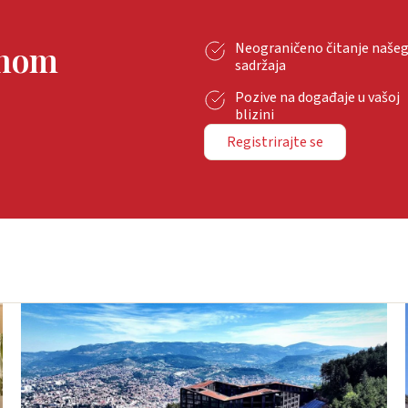
tnom
Neograničeno čitanje naše
sadržaja
Pozive na događaje u vašoj
blizini
Registrirajte se