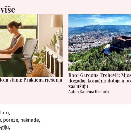
 više
Roof Gardens Trebević: Mjes
om stanu: Praktična rješenja
događaji konačno dobijaju po
zaslužuju
Autor: Katarina Kamočaji
latu,
, poreze, naknade,
giju,