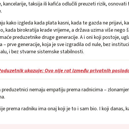
 kancelarije, taksija ili kafića odlučili preuzeti rizik, osnovati
e.
naju kako izgleda kada plata kasni, kada te gazda ne prijavi, k
no, kada birokratija krade vrijeme, a država uzima više nego š
omaće preduzetnike druge generacije. A i oni koji postoje, ugl
 – prve generacije, koja je sve izgradila od nule, bez institu
alu, i bez stvarne sistemske stabilnosti.
Poduzetnik ukazuje: Ovo nije rat između privatnih poslod
a preduzetnici nemaju empatiju prema radnicima – zlonamjern
na.
je prema radniku ima onaj koji je to i sam bio. I koji danas, 