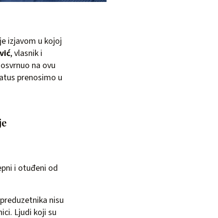
je izjavom u kojoj
vić
, vlasnik i
 osvrnuo na ovu
status prenosimo u
je
epni i otuđeni od
 preduzetnika nisu
ici. Ljudi koji su