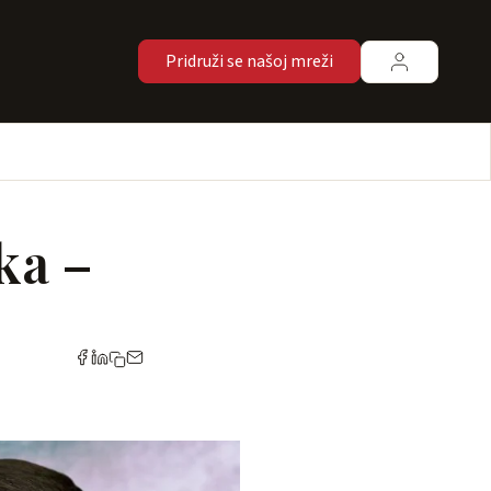
Pridruži se našoj mreži
ka –