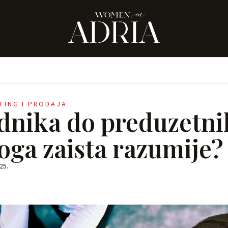
ETING I PRODAJA
dnika do preduzetni
oga zaista razumije?
25.