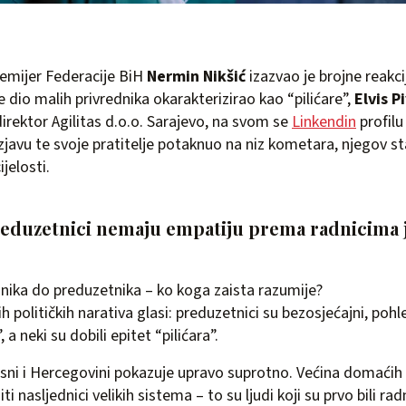
remijer Federacije BiH
Nermin Nikšić
izazvao je brojne reakci
je dio malih privrednika okarakterizirao kao “pilićare”,
Elvis Pi
direktor Agilitas d.o.o. Sarajevo, na svom se
Linkendin
profilu
izjavu te svoje pratitelje potaknuo na niz kometara, njegov 
ijelosti.
reduzetnici nemaju empatiju prema radnicima 
adnika do preduzetnika – ko koga zaista razumije?
 političkih narativa glasi: preduzetnici su bezosjećajni, pohl
a neki su dobili epitet “pilićara”.
osni i Hercegovini pokazuje upravo suprotno. Većina domaćih
i nasljednici velikih sistema – to su ljudi koji su prvo bili radn