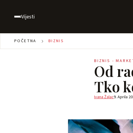
Vijesti
POČETNA
BIZNIS
BIZNIS - MARK
Od ra
Tko k
Ivana Žalac
9. Aprila 20