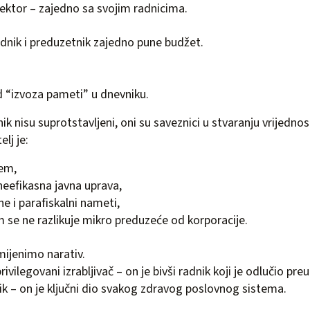
 sektor – zajedno sa svojim radnicima.
radnik i preduzetnik zajedno pune budžet.
od “izvoza pameti” u dnevniku.
ik nisu suprotstavljeni, oni su saveznici u stvaranju vrijednos
elj je:
tem,
eefikasna javna uprava,
 i parafiskalni nameti,
m se ne razlikuje mikro preduzeće od korporacije.
mijenimo narativ.
ivilegovani izrabljivač – on je bivši radnik koji je odlučio preu
nik – on je ključni dio svakog zdravog poslovnog sistema.