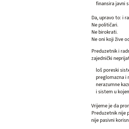
finansira javni
Da, upravo to: i 
Ne političari.
Ne birokrati.
Ne oni koji žive 
Preduzetnik i radn
zajednički neprijat
loš poreski sis
preglomazna i n
nerazumne kazne
i sistem u koje
Vrijeme je da pro
Preduzetnik nije pr
nije pasivni koris