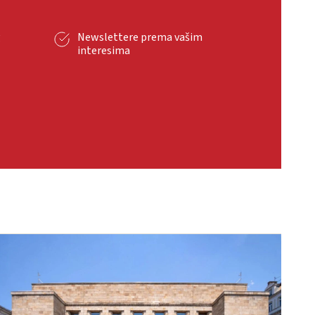
g
Newslettere prema vašim
interesima