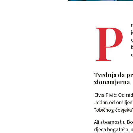
P
c
Tvrdnja da p
zlonamjerna
Elvis Pivić: Od r
Jedan od omiljenih
“običnog čovjeka”, 
Ali stvarnost u B
djeca bogataša, nit