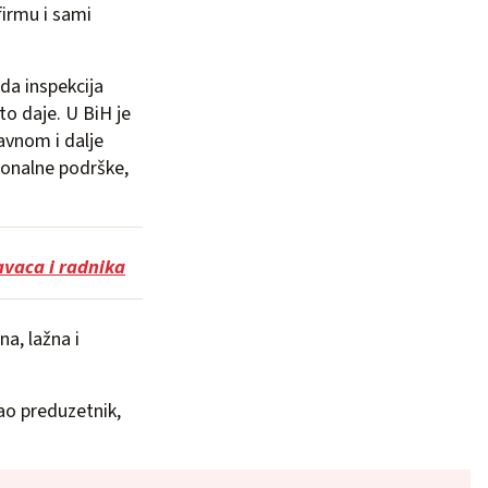
 firmu i sami
ada inspekcija
to daje. U BiH je
avnom i dalje
cionalne podrške,
avaca i radnika
a, lažna i
kao preduzetnik,