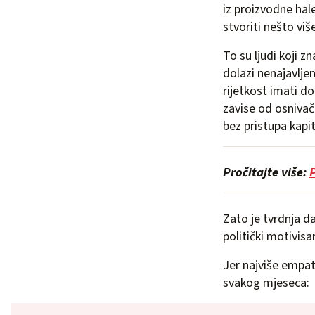
iz proizvodne hale,
stvoriti nešto viš
To su ljudi koji z
dolazi nenajavlje
rijetkost imati d
zavise od osnivača
bez pristupa kapit
Pročitajte više:
Zato je tvrdnja d
politički motivisa
Jer najviše empati
svakog mjeseca: