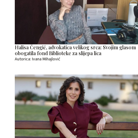
Halisa Čengić, advokatica velikog srca: Svojim glasom
obogatila fond Biblioteke za slijepa lica
Autorica: Ivana Mihajlović