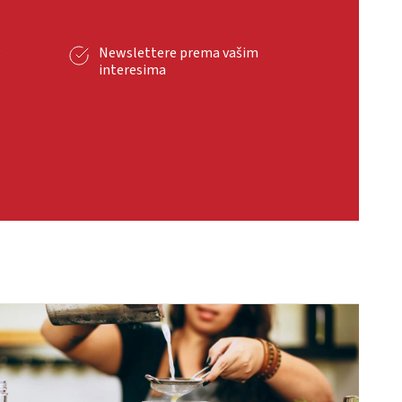
g
Newslettere prema vašim
interesima