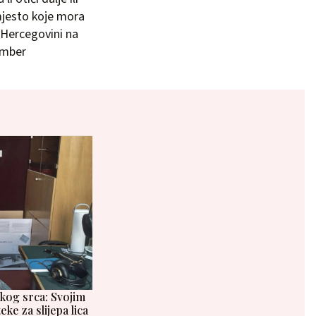
 mjesto koje mora
 Hercegovini na
amber
ikog srca: Svojim
ke za slijepa lica