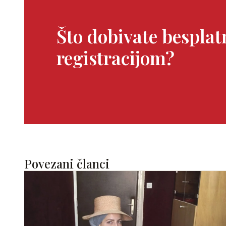
Što dobivate bespla
registracijom?
Povezani članci