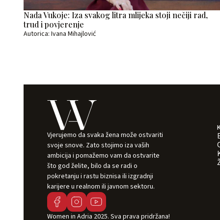
Nada Vukoje: Iza svakog litra mlijeka stoji nečiji rad,
trud i povjerenje
Autorica: Ivana Mihajlović
Vjerujemo da svaka žena može ostvariti
svoje snove. Zato stojimo iza vaših
ambicija i pomažemo vam da ostvarite
što god želite, bilo da se radi o
pokretanju i rastu biznisa ili izgradnji
karijere u realnom ili javnom sektoru.
Women in Adria 2025. Sva prava pridržana!