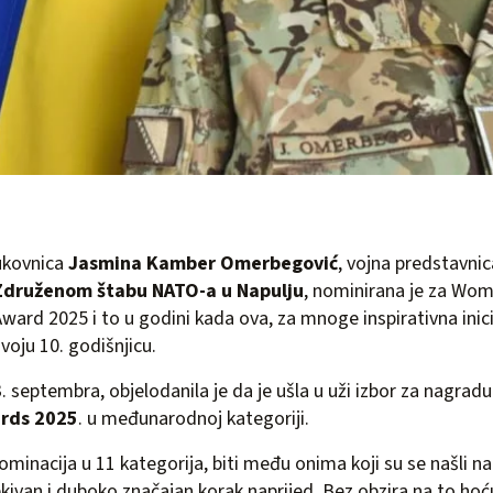
ukovnica
Jasmina Kamber Omerbegović
, vojna predstavnic
Združenom štabu NATO-a u Napulju
, nominirana je za Wo
Award 2025 i to u godini kada ova, za mnoge inspirativna inici
svoju 10. godišnjicu.
3. septembra, objelodanila je da je ušla u uži izbor za nagrad
rds 2025
. u međunarodnoj kategoriji.
ominacija u 11 kategorija, biti među onima koji su se našli n
ivan i duboko značajan korak naprijed. Bez obzira na to hoću li