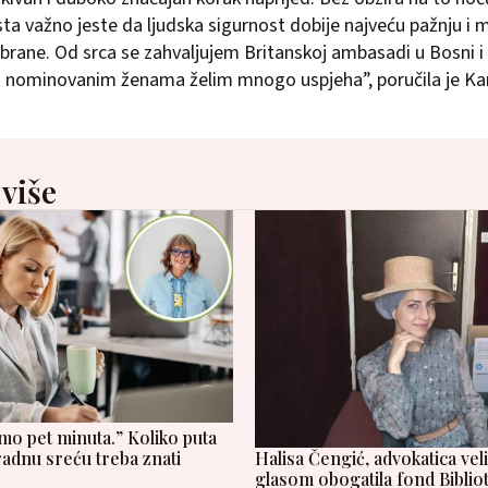
ista važno jeste da ljudska sigurnost dobije najveću pažnju i
dbrane. Od srca se zahvaljujem Britanskoj ambasadi u Bosni i
im nominovanim ženama želim mnogo uspjeha”, poručila je K
 više
samo pet minuta.” Koliko puta
Halisa Čengić, advokatica vel
radnu sreću treba znati
glasom obogatila fond Bibliote