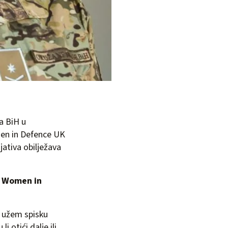
a BiH u
men in Defence UK
jativa obilježava
u
Women in
a užem spisku
 otići dalje ili