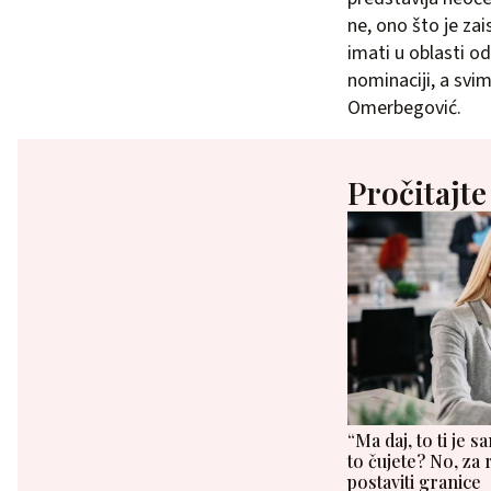
ne, ono što je za
imati u oblasti o
nominaciji, a sv
Omerbegović.
Pročitajte
“Ma daj, to ti je 
to čujete? No, za 
postaviti granice