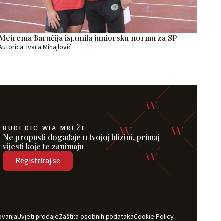
Mejrema Baručija ispunila juniorsku normu za SP
Autorica: Ivana Mihajlović
BUDI DIO WIA MREŽE
Ne propusti događaje u tvojoj blizini, primaj
vijesti koje te zanimaju
Registriraj se
ovanja
Uvjeti prodaje
Zaštita osobnih podataka
Cookie Policy