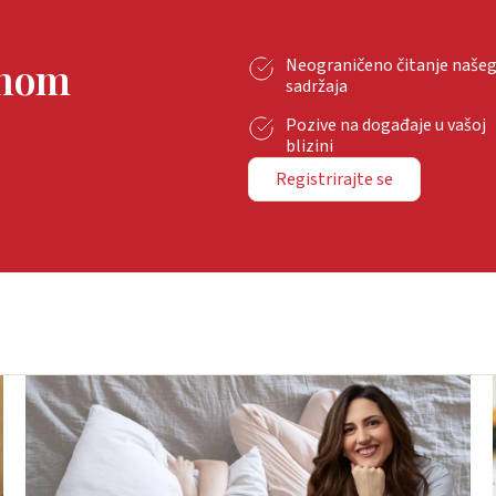
tnom
Neograničeno čitanje naše
sadržaja
Pozive na događaje u vašoj
blizini
Registrirajte se