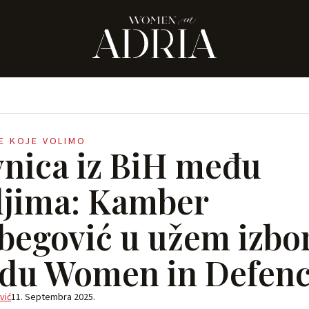
NE KOJE VOLIMO
nica iz BiH među
ljima: Kamber
egović u užem izbo
du Women in Defen
vić
11. Septembra 2025.