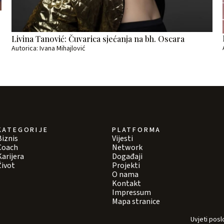
Livina Tanović: Čuvarica sjećanja na bh. Oscara
Autorica: Ivana Mihajlović
KATEGORIJE
PLATFORMA
Biznis
Vijesti
Coach
Network
Karijera
Događaji
Život
Projekti
O nama
Kontakt
Impressum
Mapa stranice
Uvjeti posl