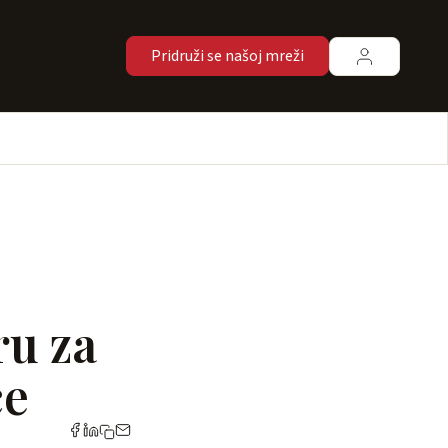
Pridruži se našoj mreži
ru za
ce