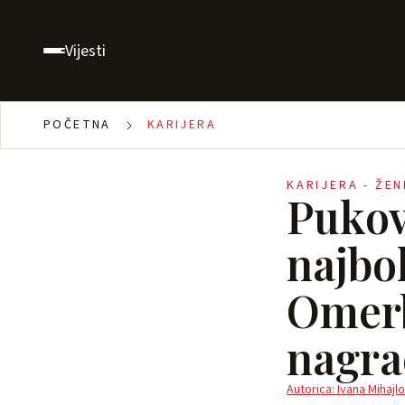
Vijesti
POČETNA
KARIJERA
KARIJERA - ŽE
Pukov
najbo
Omerb
nagra
Autorica: Ivana Mihajlo