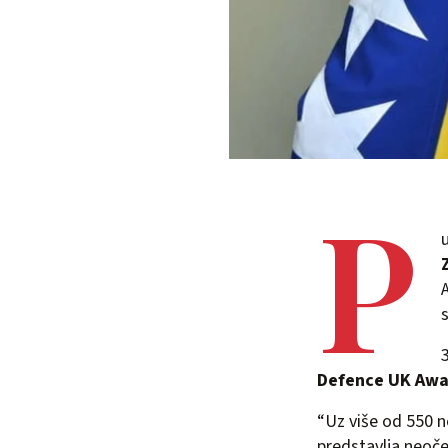
P
Defence UK Awa
“Uz više od 550 n
predstavlja neoček