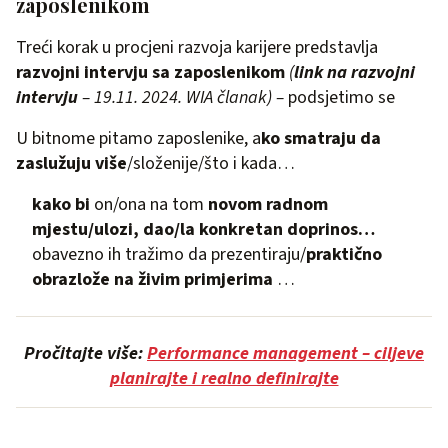
zaposlenikom
Treći korak u procjeni razvoja karijere predstavlja
razvojni intervju sa zaposlenikom
(
link na razvojni
intervju
– 19.11. 2024. WIA članak) –
podsjetimo se
U bitnome pitamo zaposlenike, a
ko smatraju da
zaslužuju više
/složenije/što i kada…
kako bi
on/ona na tom
novom radnom
mjestu/ulozi, dao/la konkretan doprinos…
obavezno ih tražimo da prezentiraju/
praktično
obrazlože na živim primjerima
…
Pročitajte više:
Performance management – ciljeve
planirajte i realno definirajte