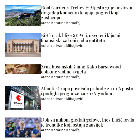
Roof Gardens Trebević: Mjesto gdje poslovni
događaji konačno dobijaju pogled koji
zaslužuju
Autor: Katarina Kamočaji
BiH korak bliže SEPA-i, usvojeni ključni
finansijski zakoni u oba entiteta
Autorica: Ivana Mihajlović
Zvuk bosanskih šuma: Kako Barsawood
oblikuje violine svijeta
Autor: Katarina Kamočaji
Atlantic Grupa povećala prihode za 10,6 posto
i podigla prognoze za 2026. godinu
Autorica: Ivana Mihajlović
Dok su milioni gledali golove, Ines Lučić lovila
je trenutke koji ostaju zauvijek
Autor: Katarina Kamočaji