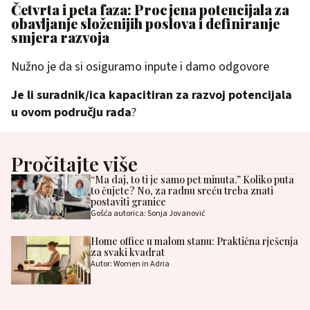
Četvrta i peta faza: Procjena potencijala za
obavljanje složenijih poslova i definiranje
smjera razvoja
Nužno je da si osiguramo inpute i damo odgovore
Je li suradnik/ica kapacitiran za razvoj potencijala
u ovom području rada
?
Pročitajte više
“Ma daj, to ti je samo pet minuta.” Koliko puta
to čujete? No, za radnu sreću treba znati
postaviti granice
Gošća autorica: Sonja Jovanović
Home office u malom stanu: Praktična rješenja
za svaki kvadrat
Autor: Women in Adria