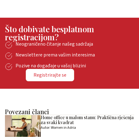
Što dobivate besplatnom
registracijom?
Neograničeno čitanje našeg sadržaja
Newslettere prema vašim interesima
Pozive na događaje u vašoj blizini
Registrirajte se
Povezani članci
Home office u malom stanu: Praktična rješenja
za svaki kvadrat
Autor: Women in Adria