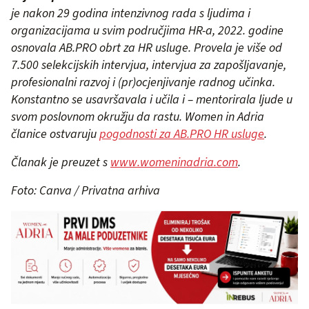
je nakon 29 godina intenzivnog rada s ljudima i
organizacijama u svim područjima HR-a, 2022. godine
osnovala AB.PRO obrt za HR usluge. Provela je više od
7.500 selekcijskih intervjua, intervjua za zapošljavanje,
profesionalni razvoj i (pr)ocjenjivanje radnog učinka.
Konstantno se usavršavala i učila i – mentorirala ljude u
svom poslovnom okružju da rastu. Women in Adria
članice ostvaruju
pogodnosti za AB.PRO HR usluge
.
Članak je preuzet s
www.womeninadria.com
.
Foto: Canva / Privatna arhiva