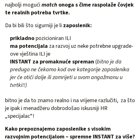
najbolji mogući
match
onoga s čime raspolaže čovjek
te realnih potreba tvrtke.
Da bi bili što sigurniji je li
zaposlenik:
prikladno
pozicioniran ILI
ma potencijala
za razvoj uz neke potrebne upgrade-
ove vještina ILI je
INSTANT za promaknuće spreman
(
bitno je da
predugo ne čekamo kod ove kategorije zaposlenika
jer će otići dalje ili zamrijeti u svom angažmanu u
tvrtki!!)
bitno je da to znamo realno i na vrijeme razlučiti, za što
je ipak i menadžeru dobrodošao iskusniji HR
„specijalac“!
Kako prepoznajemo zaposlenike s visokim
razvojnim potencijalom – spremne INSTANT za više?