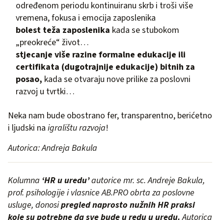
određenom periodu kontinuiranu skrb i troši više
vremena, fokusa i emocija zaposlenika
bolest teža zaposlenika
kada se stubokom
„preokreće“ život…
stjecanje više razine formalne edukacije ili
certifikata (dugotrajnije edukacije)
bitnih za
posao,
kada se otvaraju nove prilike za poslovni
razvoj u tvrtki…
Neka nam bude obostrano fer, transparentno, berićetno
i ljudski na
igralištu razvoja
!
Autorica: Andreja Bakula
Kolumna
‘HR u uredu’
autorice mr. sc. Andreje Bakula,
prof. psihologije i vlasnice AB.PRO obrta za poslovne
usluge, donosi
pregled naprosto nužnih HR praksi
koje su potrebne da sve bude u redu u uredu.
Autorica