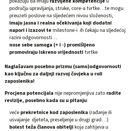
pokazuju da imaju
razvijene kompetencije
u
području upravljanja, struke, core-a tvrtke…te mogu
preuzeti poslove na sljedećem nivou složenosti,
imaju jasna i realna očekivanja koji dodatni
napori i izazovi te
milestone-i ih čekaju na sljedećoj
razini odgovornosti…
nose sebe samoga (+ i -) promišljeno
promoviraju iskreno vrijednosti
tvrtke
Naglašavam posebno prizmu (samo)odgovornosti
kao ključnu za daljnji razvoj čovjeka u roli
zaposlenika!
Procjena potencijala
nije nepromjenjiva zato
radite
revizije, posebno kada su u pitanju
:
veće
prekretnice kod zaposlenika
(rađanje ili
usvajanje djeteta, preseljenje u drugi grad…)
bolest teža članova obitelji
koja zahtijeva u