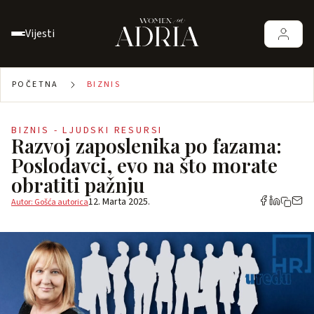
Vijesti
POČETNA
BIZNIS
BIZNIS - LJUDSKI RESURSI
Razvoj zaposlenika po fazama:
Poslodavci, evo na što morate
obratiti pažnju
12. Marta 2025.
Autor: Gošća autorica