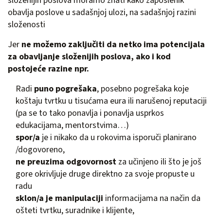
složenijih poslova moramo znati kako zaposlenik
obavlja poslove u sadašnjoj ulozi, na sadašnjoj razini
složenosti
Jer
ne možemo zaključiti da netko ima potencijala
za obavljanje složenijih poslova, ako i kod
postojeće razine npr.
Radi
puno pogrešaka
, posebno pogrešaka koje
koštaju tvrtku u tisućama eura ili narušenoj reputaciji
(pa se to tako ponavlja i ponavlja usprkos
edukacijama, mentorstvima…)
spor/a
je i nikako da u rokovima isporuči planirano
/dogovoreno,
ne preuzima odgovornost
za učinjeno ili što je još
gore okrivljuje druge direktno za svoje propuste u
radu
sklon/a je manipulaciji
informacijama na način da
ošteti tvrtku, suradnike i klijente,