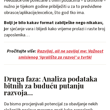
Feedback-ove povezane s ovim podacima – u bitnome –
nužno je tijekom godine pribilježiti u za to predviđene
obrasce/aplikacije/excelice, što god tko ima.
Bolji je bilo kakav format zabilješke nego nikakav,
j
er sjećanje vara i blijedi kako vrijeme prolazi i raste broj
zaposlenika…
Pročitajte više:
Razvijaj, ali ne savijaj me: Važnost
smislenog ‘igrališta za razvoj’ u tvrtki
Druga faza: Analiza podataka
bitnih za buduću putanju
razvoja…
Da bismo procjenjivali potencijal za obavljanje nekih