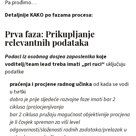
Pa prođimo…
Detaljnije KAKO po fazama procesa:
Prva faza: Prikupljanje
relevantnih podataka
Podaci iz osobnog dosjea zaposlenika
koje
voditelj/team lead treba imati „pri ruci“
uključuju
podatke
praćenja i procjene radnog učinka
od kada se vodi
u tvrtki
dobro je prije sljedeće razvojne faze imati bar 2
ciklusa (pro)ocjenjivanja
bar 2 ciklusa pružaju mogućnost objektivnije procjena
je li čovjek spreman za viši level
odgovornosti/složenosti radnih zadataka/prelazak u