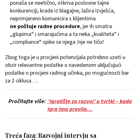
ponaša se neetično, otkriva poslovne tajne
konkurenciji, krade iz blagajne, lažira izvješća,
neprimjereno komunicira s klijentima
ne poštuje radne procedure
, jer ih smatra
„glupima“ i smarajućima a ta neka „kvaliteta“ i
„compliance“ spike se njega /nje ne tiču!
Zbog toga je u procjeni potencijala potrebno uzeti u
obzir relevantne podatke o navedenom uključujući
podatke o procjeni radnog učinka, po mogućnosti bar
za 2 ciklusa….
Pročitajte više:
‘Igralište za razvoj’ u tvrtki – kada
igra ima pravila…
Treća faza: Razvojni intervju sa