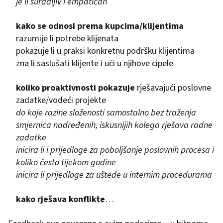
je li suradljiv i empatičan
kako se odnosi prema kupcima/klijentima
razumije li potrebe klijenata
pokazuje li u praksi konkretnu podršku klijentima
zna li saslušati klijente i ući u njihove cipele
koliko proaktivnosti pokazuje
rješavajući poslovne
zadatke/vodeći projekte
do koje razine složenosti samostalno bez traženja
smjernica nadređenih, iskusnijih kolega rješava radne
zadatke
inicira li i prijedloge za poboljšanje poslovnih procesa i
koliko često tijekom godine
inicira li prijedloge za uštede u internim procedurama
kako rješava konflikte
…