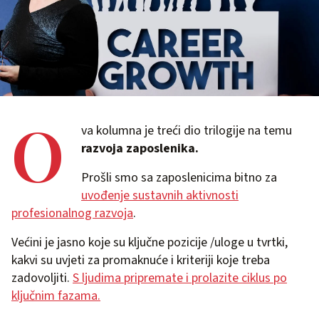
O
va kolumna je treći dio trilogije na temu
razvoja zaposlenika.
Prošli smo sa zaposlenicima bitno za
uvođenje sustavnih aktivnosti
profesionalnog razvoja
.
Većini je jasno koje su ključne pozicije /uloge u tvrtki,
kakvi su uvjeti za promaknuće i kriteriji koje treba
zadovoljiti.
S ljudima pripremate i prolazite ciklus po
ključnim fazama.