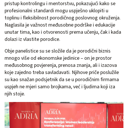
pristup kontrolingu i mentorstvu, pokazujući kako se
profesionalni standardi mogu uspješno uklopiti u
toplinu i fleksibilnost porodičnog poslovnog okruženja.
Naglasila je važnost međusobne podrške i edukacije
unutar tima, kao i otvorenosti prema učenju, čak i kada
dolazi iz vlastite porodice.
Obje panelistice su se složile da je porodični biznis
mnogo više od ekonomske jedinice – on je prostor
međusobnog povjerenja, prenosa znanja, ali i izazova
koje zajedno treba savladavati. Njihove priče poslužile
su kao snažan podsjetnik da se u porodičnim firmama
uspjeh ne mjeri samo brojkama, već i ljudima koji iza
njih stoje.