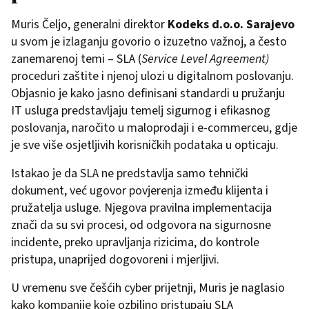
Muris Čeljo, generalni direktor
Kodeks d.o.o. Sarajevo
u svom je izlaganju govorio o izuzetno važnoj, a često
zanemarenoj temi – SLA (
Service Level Agreement)
proceduri zaštite i njenoj ulozi u digitalnom poslovanju.
Objasnio je kako jasno definisani standardi u pružanju
IT usluga predstavljaju temelj sigurnog i efikasnog
poslovanja, naročito u maloprodaji i e-commerceu, gdje
je sve više osjetljivih korisničkih podataka u opticaju.
Istakao je da SLA ne predstavlja samo tehnički
dokument, već ugovor povjerenja između klijenta i
pružatelja usluge. Njegova pravilna implementacija
znači da su svi procesi, od odgovora na sigurnosne
incidente, preko upravljanja rizicima, do kontrole
pristupa, unaprijed dogovoreni i mjerljivi.
U vremenu sve češćih cyber prijetnji, Muris je naglasio
kako kompanije koje ozbiljno pristupaju SLA