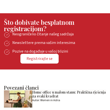
Što dobivate besplatnom
registracijom?
Neograničeno čitanje našeg sadržaja
Newslettere prema vašim interesima
Pozive na događaje u vašoj blizini
Registrirajte se
Povezani članci
Home office u malom stanu: Praktična rješenja
za svaki kvadrat
Autor: Women in Adria