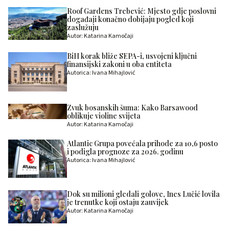
Roof Gardens Trebević: Mjesto gdje poslovni
događaji konačno dobijaju pogled koji
zaslužuju
Autor: Katarina Kamočaji
BiH korak bliže SEPA-i, usvojeni ključni
finansijski zakoni u oba entiteta
Autorica: Ivana Mihajlović
Zvuk bosanskih šuma: Kako Barsawood
oblikuje violine svijeta
Autor: Katarina Kamočaji
Atlantic Grupa povećala prihode za 10,6 posto
i podigla prognoze za 2026. godinu
Autorica: Ivana Mihajlović
Dok su milioni gledali golove, Ines Lučić lovila
je trenutke koji ostaju zauvijek
Autor: Katarina Kamočaji