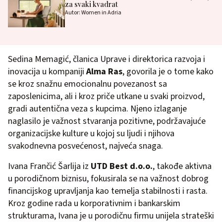
za svaki kvadrat
Autor: Women in Adria
Sedina Memagić, članica Uprave i direktorica razvoja i
inovacija u kompaniji
Alma Ras
, govorila je o tome kako
se kroz snažnu emocionalnu povezanost sa
zaposlenicima, ali i kroz priče utkane u svaki proizvod,
gradi autentična veza s kupcima. Njeno izlaganje
naglasilo je važnost stvaranja pozitivne, podržavajuće
organizacijske kulture u kojoj su ljudi i njihova
svakodnevna posvećenost, najveća snaga.
Ivana Frančić Šarlija iz
UTD Best d.o.o.
, takođe aktivna
u porodičnom biznisu, fokusirala se na važnost dobrog
financijskog upravljanja kao temelja stabilnosti i rasta.
Kroz godine rada u korporativnim i bankarskim
strukturama, Ivana je u porodičnu firmu unijela strateški