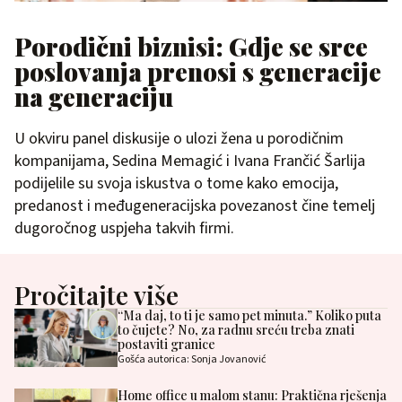
Porodični biznisi: Gdje se srce
poslovanja prenosi s generacije
na generaciju
U okviru panel diskusije o ulozi žena u porodičnim
kompanijama, Sedina Memagić i Ivana Frančić Šarlija
podijelile su svoja iskustva o tome kako emocija,
predanost i međugeneracijska povezanost čine temelj
dugoročnog uspjeha takvih firmi.
Pročitajte više
“Ma daj, to ti je samo pet minuta.” Koliko puta
to čujete? No, za radnu sreću treba znati
postaviti granice
Gošća autorica: Sonja Jovanović
Home office u malom stanu: Praktična rješenja