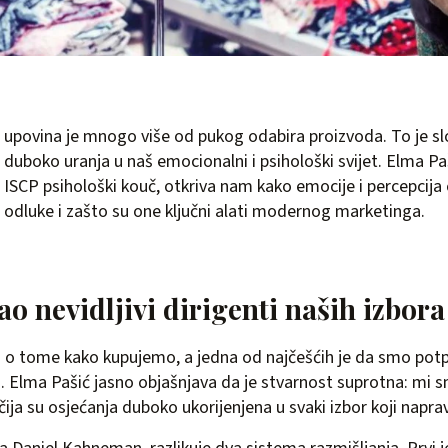
upovina je mnogo više od pukog odabira proizvoda. To je sl
duboko uranja u naš emocionalni i psihološki svijet. Elma Paš
ISCP psihološki kouč, otkriva nam kako emocije i percepcija
odluke i zašto su one ključni alati modernog marketinga.
o nevidljivi dirigenti naših izbora
 o tome kako kupujemo, a jedna od najčešćih je da smo potp
. Elma Pašić jasno objašnjava da je stvarnost suprotna: mi
čija su osjećanja duboko ukorijenjena u svaki izbor koji napra