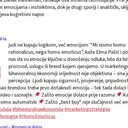
 Daniel Kahneman, razlikuje dva sistema razmišljanja. Prvi je 
emocijama i instinktima, dok je drugi sporiji i analitički, ukl
jeva kognitivni napor.
L
ria
judi ne kupuju logikom, već emocijom. “Mi nismo homo
rationalicus, nego homo emoticus”, kaže Elma Pašić i p
nas da su emocije ključne u donošenju odluka, bilo da b
proizvod, uslugu ili brend kojem vjerujemo. U marketingu
bihevioralnoj ekonomiji vrijednost nije objektivna – ona j
percepcija. Ljudi kupuju sigurnost, povjerenje, pripadnost
ao brendovi treba prvo dotaknuti emociju – tek tada dolazi 
ideo i saznajte:
Zašto emocije dolaze prije razuma
Ka
osimo automatski
Zašto „best buy“ nije slučajnost već e
odaja
#bihevioralnaekonomija
#marketingstrategija
hologija
#HomoEmoticus
ound – Women in Adria