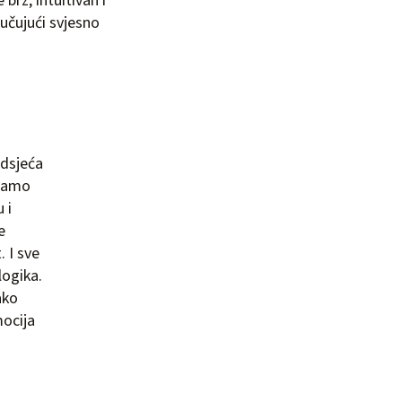
brz, intuitivan i
jučujući svjesno
odsjeća
iramo
 i
e
. I sve
logika.
ko
mocija