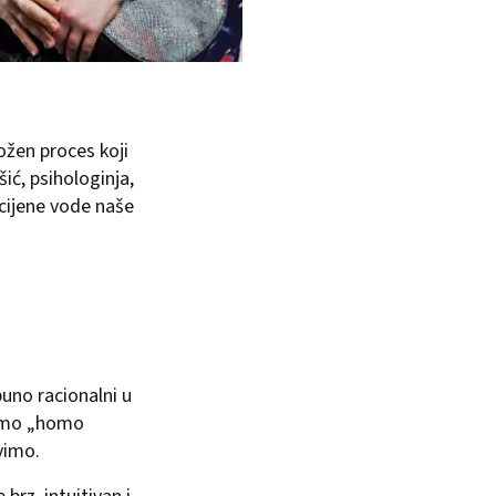
ožen proces koji
ić, psihologinja,
 cijene vode naše
uno racionalni u
 smo „homo
vimo.