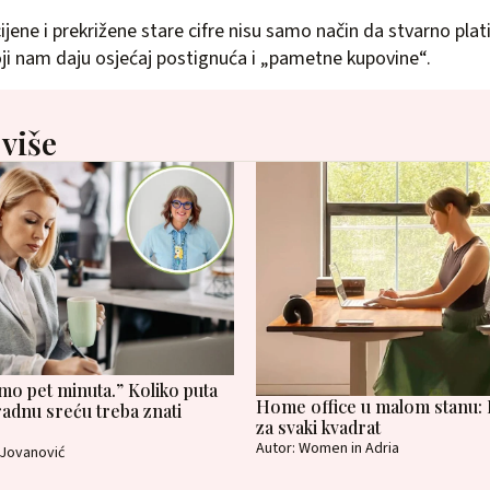
ijene i prekrižene stare cifre nisu samo način da stvarno plat
koji nam daju osjećaj postignuća i „pametne kupovine“.
 više
samo pet minuta.” Koliko puta
Home office u malom stanu: P
radnu sreću treba znati
za svaki kvadrat
Autor: Women in Adria
 Jovanović