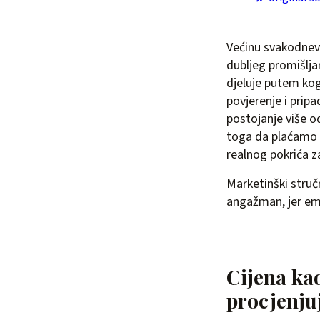
Većinu svakodnev
dubljeg promišljan
djeluje putem kog
povjerenje i prip
postojanje više o
toga da plaćamo v
realnog pokrića za
Marketinški stručn
angažman, jer emo
Cijena ka
procjenjuj