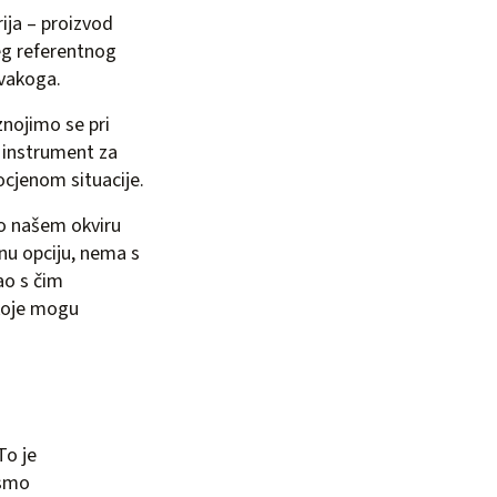
ija – proizvod
eg referentnog
svakoga.
znojimo se pri
i instrument za
ocjenom situacije.
 o našem okviru
nu opciju, nema s
ao s čim
 koje mogu
To je
 smo