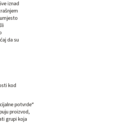
 Sve iznad
utrašnjem
0 umjesto
li
o
ćaj da su
nosti kod
cijalne potvrde“
upuju proizvod,
ati grupi koja