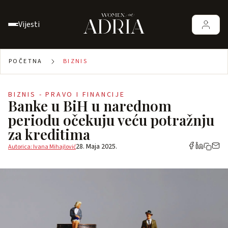
Vijesti
POČETNA
BIZNIS
BIZNIS - PRAVO I FINANCIJE
Banke u BiH u narednom
periodu očekuju veću potražnju
za kreditima
28. Maja 2025.
Autorica: Ivana Mihajlović