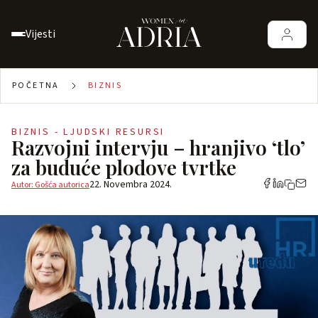
Vijesti
POČETNA
BIZNIS
BIZNIS - LJUDSKI RESURSI
Razvojni intervju – hranjivo ‘tlo’
za buduće plodove tvrtke
22. Novembra 2024.
Autor: Gošća autorica