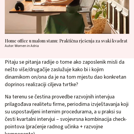
Home office u malom stanu: Praktična rješenja za svaki kvadrat
Autor: Women in Adria
Pitaju se pitanja radije o tome ako zaposlenik misli da
nešto više/drugačije zaslužuje kako bi i kojim
dinamikom on/ona da je na tom mjestu dao konkretan
doprinos realizaciji ciljeva tvrtke?
Na terenu se čestina provedbe razvojnih intervjua
prilagođava realitetu firme, periodima izvještavanja koji
su uspostavljeni internim procedurama, a u praksi su
česti kvartalni intervjui – svojevrsna kombinacija check-
pointova (praćenje radnog učinka + razvojne