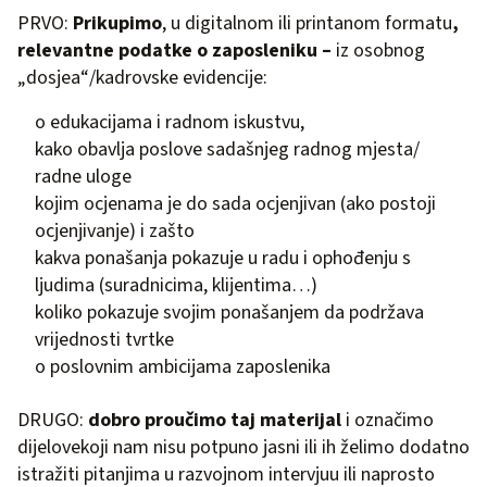
PRVO:
Prikupimo
, u digitalnom ili printanom formatu
,
relevantne podatke o zaposleniku –
iz osobnog
„dosjea“/kadrovske evidencije:
o edukacijama i radnom iskustvu,
kako obavlja poslove sadašnjeg radnog mjesta/
radne uloge
kojim ocjenama je do sada ocjenjivan (ako postoji
ocjenjivanje) i zašto
kakva ponašanja pokazuje u radu i ophođenju s
ljudima (suradnicima, klijentima…)
koliko pokazuje svojim ponašanjem da podržava
vrijednosti tvrtke
o poslovnim ambicijama zaposlenika
DRUGO:
dobro proučimo taj materijal
i označimo
dijelovekoji nam nisu potpuno jasni ili ih želimo dodatno
istražiti pitanjima u razvojnom intervjuu ili naprosto