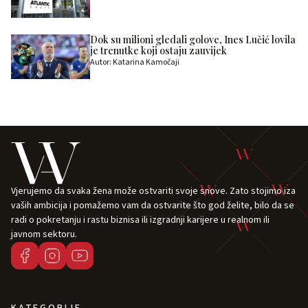
Dok su milioni gledali golove, Ines Lučić lovila
je trenutke koji ostaju zauvijek
Autor: Katarina Kamočaji
Vjerujemo da svaka žena može ostvariti svoje snove. Zato stojimo iza
vaših ambicija i pomažemo vam da ostvarite što god želite, bilo da se
radi o pokretanju i rastu biznisa ili izgradnji karijere u realnom ili
javnom sektoru.
KATEGORIJE