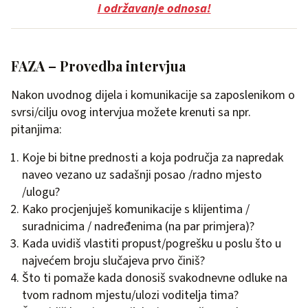
i održavanje odnosa!
FAZA – Provedba intervjua
Nakon uvodnog dijela i komunikacije sa zaposlenikom o
svrsi/cilju ovog intervjua možete krenuti sa npr.
pitanjima:
Koje bi bitne prednosti a koja područja za napredak
naveo vezano uz sadašnji posao /radno mjesto
/ulogu?
Kako procjenjuješ komunikacije s klijentima /
suradnicima / nadređenima (na par primjera)?
Kada uvidiš vlastiti propust/pogrešku u poslu što u
najvećem broju slučajeva prvo činiš?
Što ti pomaže kada donosiš svakodnevne odluke na
tvom radnom mjestu/ulozi voditelja tima?