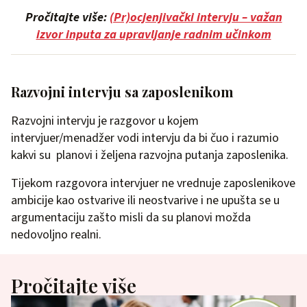
Pročitajte više:
(Pr)ocjenjivački intervju – važan
izvor inputa za upravljanje radnim učinkom
Razvojni intervju sa zaposlenikom
Razvojni intervju je razgovor u kojem
intervjuer/menadžer vodi intervju da bi čuo i razumio
kakvi su planovi i željena razvojna putanja zaposlenika.
Tijekom razgovora intervjuer ne vrednuje zaposlenikove
ambicije kao ostvarive ili neostvarive i ne upušta se u
argumentaciju zašto misli da su planovi možda
nedovoljno realni.
Pročitajte više