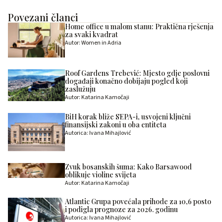
Povezani članci
Home office u malom stanu: Praktična rješenja
za svaki kvadrat
Autor: Women in Adria
Roof Gardens Trebević: Mjesto gdje poslovni
događaji konačno dobijaju pogled koji
zaslužuju
Autor: Katarina Kamočaji
BiH korak bliže SEPA-i, usvojeni ključni
finansijski zakoni u oba entiteta
Autorica: Ivana Mihajlović
Zvuk bosanskih šuma: Kako Barsawood
oblikuje violine svijeta
Autor: Katarina Kamočaji
Atlantic Grupa povećala prihode za 10,6 posto
i podigla prognoze za 2026. godinu
Autorica: Ivana Mihajlović