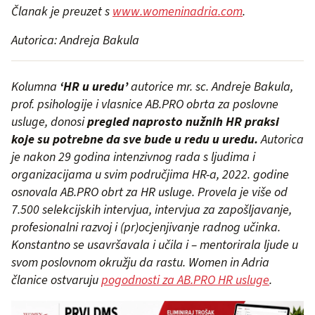
Članak je preuzet s
www.womeninadria.com
.
Autorica: Andreja Bakula
Kolumna
‘HR u uredu’
autorice mr. sc. Andreje Bakula,
prof. psihologije i vlasnice AB.PRO obrta za poslovne
usluge, donosi
pregled naprosto nužnih HR praksi
koje su potrebne da sve bude u redu u uredu.
Autorica
je nakon 29 godina intenzivnog rada s ljudima i
organizacijama u svim područjima HR-a, 2022. godine
osnovala AB.PRO obrt za HR usluge. Provela je više od
7.500 selekcijskih intervjua, intervjua za zapošljavanje,
profesionalni razvoj i (pr)ocjenjivanje radnog učinka.
Konstantno se usavršavala i učila i – mentorirala ljude u
svom poslovnom okružju da rastu. Women in Adria
članice ostvaruju
pogodnosti za AB.PRO HR usluge
.