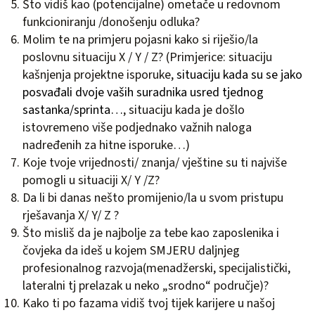
Što vidiš kao (potencijalne) ometače u redovnom
funkcioniranju /donošenju odluka?
Molim te na primjeru pojasni kako si riješio/la
poslovnu situaciju X / Y / Z? (Primjerice: situaciju
kašnjenja projektne isporuke,
situaciju kada su se jako
posvađali dvoje vaših suradnika usred tjednog
sastanka/sprinta…
, situaciju kada je došlo
istovremeno više podjednako važnih naloga
nadređenih za hitne isporuke…)
Koje tvoje vrijednosti/ znanja/ vještine su ti najviše
pomogli u situaciji X/ Y /Z?
Da li bi danas nešto promijenio/la u svom pristupu
rješavanja X/ Y/ Z ?
Što misliš da je najbolje za tebe kao zaposlenika i
čovjeka da ideš u kojem SMJERU daljnjeg
profesionalnog razvoja(menadžerski, specijalistički,
lateralni tj prelazak u neko „srodno“ područje)?
Kako ti po fazama vidiš tvoj tijek karijere u našoj