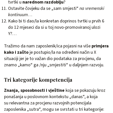
tvrtki u
narednom razdoblju
?
Ostavite čovjeku da se „sam smjesti“
na vremenski
kontinuum
…
Kako bi ti dao/la konkretan doprinos tvrtki u prvih 6
do 12 mjeseci da si u toj novo-promoviranoj ulozi
Y?…
Tražimo da nam zaposlenik/ica pojasni na više
primjera
kako i zašto
je postupio/la na određeni način u X
situaciji jer je to važan dio podataka za procjenu, da
znamo „kamo“ ga /nju „smjestiti“ u daljnjem razvoju.
Tri kategorije kompetencija
Znanja, sposobnosti i vještine
koja se pokazuju kroz
ponašanja u poslovnom kontekstu „danas“, a koja
su relevantna za procjenu razvojnih potencijala
zaposlenika „sutra“, mogu se svrstati u tri kategorije: