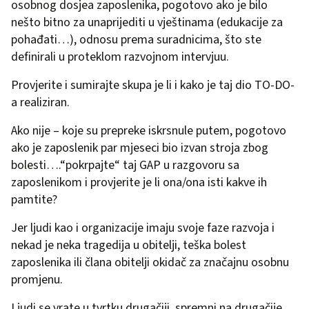
osobnog dosjea zaposlenika, pogotovo ako je bilo
nešto bitno za unaprijediti u vještinama (edukacije za
pohađati…), odnosu prema suradnicima, što ste
definirali u proteklom razvojnom intervjuu.
Provjerite i sumirajte skupa je li i kako je taj dio TO-DO-
a realiziran.
Ako nije – koje su prepreke iskrsnule putem, pogotovo
ako je zaposlenik par mjeseci bio izvan stroja zbog
bolesti….“pokrpajte“ taj GAP u razgovoru sa
zaposlenikom i provjerite je li ona/ona isti kakve ih
pamtite?
Jer ljudi kao i organizacije imaju svoje faze razvoja i
nekad je neka tragedija u obitelji, teška bolest
zaposlenika ili člana obitelji okidač za značajnu osobnu
promjenu.
Ljudi se vrate u tvrtku drugačiji, spremni na drugačije