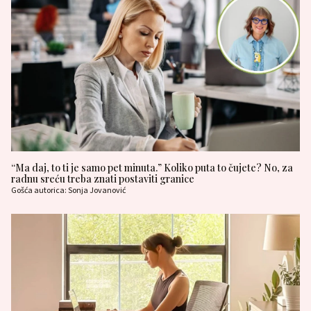
“Ma daj, to ti je samo pet minuta.” Koliko puta to čujete? No, za
radnu sreću treba znati postaviti granice
Gošća autorica: Sonja Jovanović