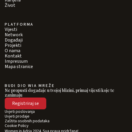
Karijera
Život
PLATFORMA
Vijesti
Network
Događaji
Projekti
O nama
Kontakt
Impressum
Mapa stranice
BUDI DIO WIA MREŽE
Ne propusti događaje u tvojoj blizini, primaj vijesti koje te
zanimaju
Registriraj se
Uvjeti poslovanja
Uvjeti prodaje
Zaštita osobnih podataka
Cookie Policy
Women in Adria 2024. Sva prava pridržana!