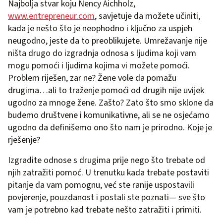
Najbolja stvar koju Nency Aichholz,
www.entrepreneur.com
, savjetuje da možete učiniti,
kada je nešto što je neophodno i ključno za uspjeh
neugodno, jeste da to preoblikujete. Umrežavanje nije
ništa drugo do izgradnja odnosa s ljudima koji vam
mogu pomoći i ljudima kojima vi možete pomoći.
Problem riješen, zar ne? Žene vole da pomažu
drugima…ali to traženje pomoći od drugih nije uvijek
ugodno za mnoge žene. Zašto? Zato što smo sklone da
budemo društvene i komunikativne, ali se ne osjećamo
ugodno da definišemo ono što nam je prirodno. Koje je
rješenje?
Izgradite odnose s drugima prije nego što trebate od
njih zatražiti pomoć. U trenutku kada trebate postaviti
pitanje da vam pomognu, već ste ranije uspostavili
povjerenje, pouzdanost i postali ste poznati— sve što
vam je potrebno kad trebate nešto zatražiti i primiti.