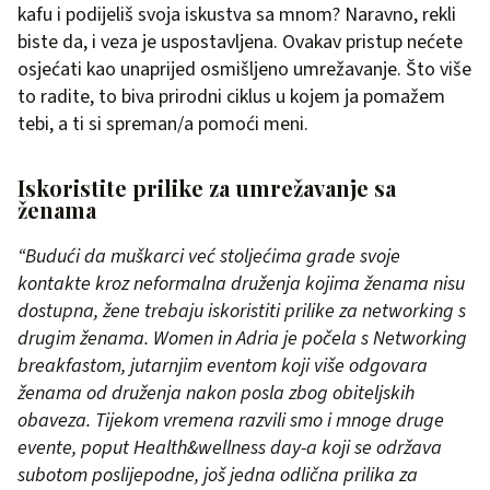
kafu i podijeliš svoja iskustva sa mnom? Naravno, rekli
biste da, i veza je uspostavljena. Ovakav pristup nećete
osjećati kao unaprijed osmišljeno umrežavanje. Što više
to radite, to biva prirodni ciklus u kojem ja pomažem
tebi, a ti si spreman/a pomoći meni.
Iskoristite prilike za umrežavanje sa
ženama
“Budući da muškarci već stoljećima grade svoje
kontakte kroz neformalna druženja kojima ženama nisu
dostupna, žene trebaju iskoristiti prilike za networking s
drugim ženama. Women in Adria je počela s Networking
breakfastom, jutarnjim eventom koji više odgovara
ženama od druženja nakon posla zbog obiteljskih
obaveza. Tijekom vremena razvili smo i mnoge druge
evente, poput Health&wellness day-a koji se održava
subotom poslijepodne, još jedna odlična prilika za