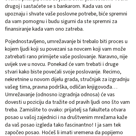
drugoj i sastaćete se s bankarom. Kada vas oni
upoznaju i shvate vaše poslovne potrebe, biće spremni
da vam pomognu i budu sigurni da ste spremni za
finansiranje kada vam ono zatreba.
Pojednostavljeno, umrežavanje bi trebalo biti proces u
kojem ljudi koji su povezani sa novcem koji vam može
zatrebati rano primijete vaše poslovanje. Naravno, nije
uvijek sve u novcu. Ponekad će vam trebati i druge
stvari kako biste povećali svoje poslovanje. Recimo,
nekretnine u novom dijelu grada, stručnjak za izgradnju
vašeg tima, pravna podrška, odličan knjigovođa…
Umrežavanje (odnosno izgradnja odnosa) će vas
dovesti u poziciju da tražite od pravih ljudi ono što vam
treba. Zamislite to ovako: prijatelj sa fakulteta otvara
posao u vašoj zajednici i na društvenim mrežama kaže
da vaš posao izgleda tako fascinantno! I ja sam tek
započeo posao. Hoćeš li imati vremena da popijemo