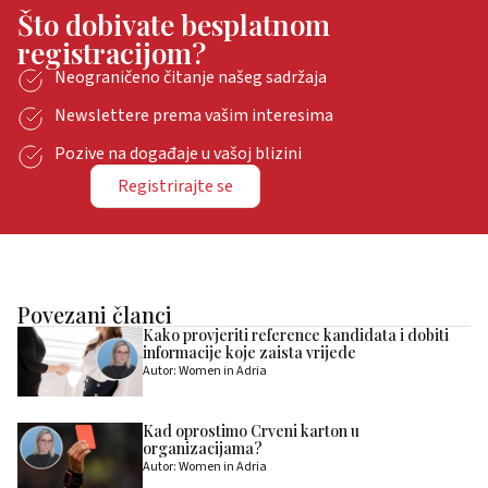
Što dobivate besplatnom
registracijom?
Neograničeno čitanje našeg sadržaja
Newslettere prema vašim interesima
Pozive na događaje u vašoj blizini
Registrirajte se
Povezani članci
Kako provjeriti reference kandidata i dobiti
informacije koje zaista vrijede
Autor: Women in Adria
Kad oprostimo Crveni karton u
organizacijama?
Autor: Women in Adria