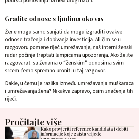
podršci poslovanju na neki drugi način.
Gradite odnose s ljudima oko vas
Žene mogu samo sanjati da mogu izgraditi ovakve
odnose traženja i dobivanja investicija. Ali čim se u
razgovoru pomene riječ umrežavanje, naš interni ženski
radar počinje treptati lampicama upozorenja. Ako želite
razgovarati sa ženama o “ženskim” odnosima svim
srcem ćemo spremno uroniti u taj razgovor.
Dakle, u čemu je razlika između umrežavanja muškaraca
i umrežavanja žena? Nikakva zapravo, osim značenja tih
riječi.
Pročitajte više
Kako provjeriti reference kandidata i dobiti
informacije koje zaista vrijede