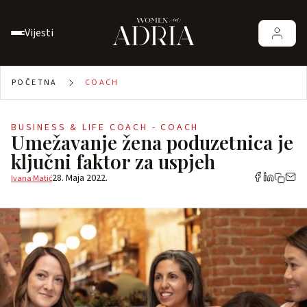
Vijesti
POČETNA
COACH
BUSINESS & LIFE COACH - COACH
Umežavanje žena poduzetnica je
ključni faktor za uspjeh
28. Maja 2022.
Ivana Matić