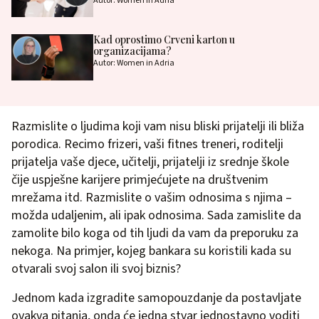
Autor: Women in Adria
Kad oprostimo Crveni karton u
organizacijama?
Autor: Women in Adria
Razmislite o ljudima koji vam nisu bliski prijatelji ili bliža
porodica. Recimo frizeri, vaši fitnes treneri, roditelji
prijatelja vaše djece, učitelji, prijatelji iz srednje škole
čije uspješne karijere primjećujete na društvenim
mrežama itd. Razmislite o vašim odnosima s njima –
možda udaljenim, ali ipak odnosima. Sada zamislite da
zamolite bilo koga od tih ljudi da vam da preporuku za
nekoga. Na primjer, kojeg bankara su koristili kada su
otvarali svoj salon ili svoj biznis?
Jednom kada izgradite samopouzdanje da postavljate
ovakva pitanja, onda će jedna stvar jednostavno voditi