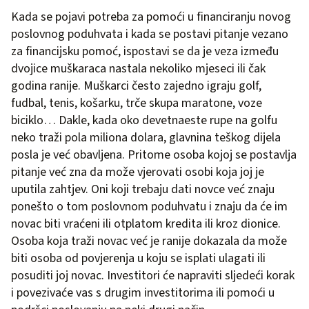
Kada se pojavi potreba za pomoći u financiranju novog
poslovnog poduhvata i kada se postavi pitanje vezano
za financijsku pomoć, ispostavi se da je veza između
dvojice muškaraca nastala nekoliko mjeseci ili čak
godina ranije. Muškarci često zajedno igraju golf,
fudbal, tenis, košarku, trče skupa maratone, voze
biciklo… Dakle, kada oko devetnaeste rupe na golfu
neko traži pola miliona dolara, glavnina teškog dijela
posla je već obavljena. Pritome osoba kojoj se postavlja
pitanje već zna da može vjerovati osobi koja joj je
uputila zahtjev. Oni koji trebaju dati novce već znaju
ponešto o tom poslovnom poduhvatu i znaju da će im
novac biti vraćeni ili otplatom kredita ili kroz dionice.
Osoba koja traži novac već je ranije dokazala da može
biti osoba od povjerenja u koju se isplati ulagati ili
posuditi joj novac. Investitori će napraviti sljedeći korak
i povezivaće vas s drugim investitorima ili pomoći u