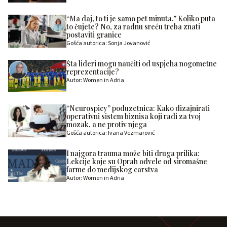
“Ma daj, to ti je samo pet minuta.” Koliko puta
to čujete? No, za radnu sreću treba znati
postaviti granice
Gošća autorica: Sonja Jovanović
Šta lideri mogu naučiti od uspjeha nogometne
reprezentacije?
Autor: Women in Adria
“Neurospicy” poduzetnica: Kako dizajnirati
operativni sistem biznisa koji radi za tvoj
mozak, a ne protiv njega
Gošća autorica: Ivana Vezmarović
I najgora trauma može biti druga prilika:
Lekcije koje su Oprah odvele od siromašne
farme do medijskog carstva
Autor: Women in Adria