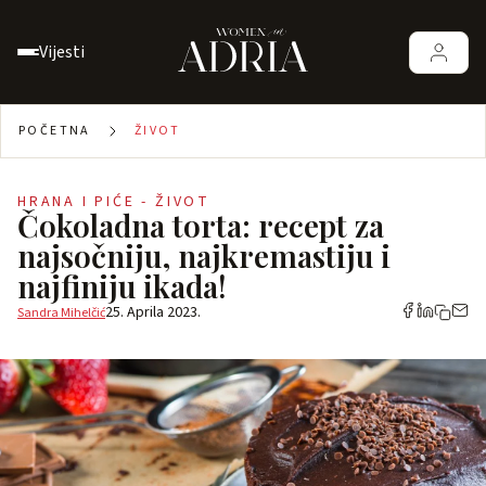
Vijesti
POČETNA
ŽIVOT
HRANA I PIĆE - ŽIVOT
Čokoladna torta: recept za
najsočniju, najkremastiju i
najfiniju ikada!
25. Aprila 2023.
Sandra Mihelčić