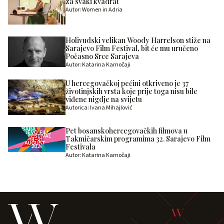
za svaki kvadrat
Autor: Women in Adria
Holivudski velikan Woody Harrelson stiže na
Sarajevo Film Festival, bit će mu uručeno
Počasno Srce Sarajeva
Autor: Katarina Kamočaji
U hercegovačkoj pećini otkriveno je 37
životinjskih vrsta koje prije toga nisu bile
viđene nigdje na svijetu
Autorica: Ivana Mihajlović
Pet bosanskohercegovačkih filmova u
Takmičarskim programima 32. Sarajevo Film
Festivala
Autor: Katarina Kamočaji