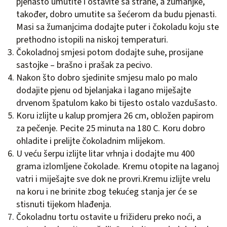
pjenasto umutite i ostavite sa strane, a žumanjke,
također, dobro umutite sa šećerom da budu pjenasti.
Masi sa žumanjcima dodajte puter i čokoladu koju ste
prethodno istopili na niskoj temperaturi.
Čokoladnoj smjesi potom dodajte suhe, prosijane
sastojke – brašno i prašak za pecivo.
Nakon što dobro sjedinite smjesu malo po malo
dodajite pjenu od bjelanjaka i lagano miješajte
drvenom špatulom kako bi tijesto ostalo vazdušasto.
Koru izlijte u kalup promjera 26 cm, obložen papirom
za pečenje. Pecite 25 minuta na 180 C. Koru dobro
ohladite i prelijte čokoladnim mlijekom.
U veću šerpu izlijte litar vrhnja i dodajte mu 400
grama izlomljene čokolade. Kremu otopite na laganoj
vatri i miješajte sve dok ne provri.Kremu izlijte vrelu
na koru i ne brinite zbog tekućeg stanja jer će se
stisnuti tijekom hlađenja.
Čokoladnu tortu ostavite u frižideru preko noći, a