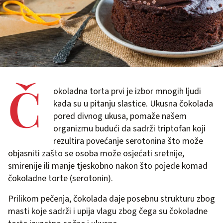
Č
okoladna torta prvi je izbor mnogih ljudi
kada su u pitanju slastice. Ukusna čokolada
pored divnog ukusa, pomaže našem
organizmu budući da sadrži triptofan koji
rezultira povećanje serotonina što može
objasniti zašto se osoba može osjećati sretnije,
smirenije ili manje tjeskobno nakon što pojede komad
čokoladne torte (serotonin).
Prilikom pečenja, čokolada daje posebnu strukturu zbog
masti koje sadrži i upija vlagu zbog čega su čokoladne