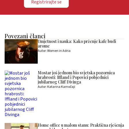
Registrirajte se
Povezani članci
Umjetnost i nauka: Kako prženje kafe budi
arome
Autor: Women in Adria
Mostar još jednom bio svjetska pozornica
hrabrosti: Iffland i Popovici pobjednici
jubilarnog Cliff Divinga
Autor: Katarina Kamočaji
Home office u malom stanu: Praktična rješenja