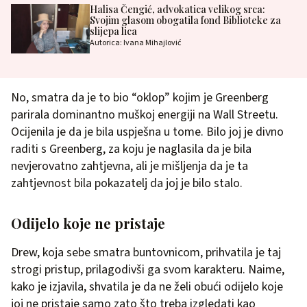
Halisa Čengić, advokatica velikog srca:
Svojim glasom obogatila fond Biblioteke za
slijepa lica
Autorica: Ivana Mihajlović
No, smatra da je to bio “oklop” kojim je Greenberg
parirala dominantno muškoj energiji na Wall Streetu.
Ocijenila je da je bila uspješna u tome. Bilo joj je divno
raditi s Greenberg, za koju je naglasila da je bila
nevjerovatno zahtjevna, ali je mišljenja da je ta
zahtjevnost bila pokazatelj da joj je bilo stalo.
Odijelo koje ne pristaje
Drew, koja sebe smatra buntovnicom, prihvatila je taj
strogi pristup, prilagodivši ga svom karakteru. Naime,
kako je izjavila, shvatila je da ne želi obući odijelo koje
joj ne pristaje samo zato što treba izgledati kao