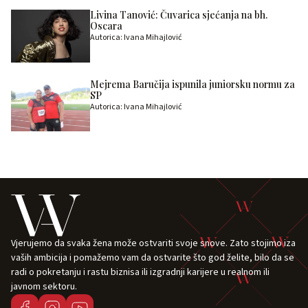
Livina Tanović: Čuvarica sjećanja na bh.
Oscara
Autorica: Ivana Mihajlović
Mejrema Baručija ispunila juniorsku normu za
SP
Autorica: Ivana Mihajlović
Vjerujemo da svaka žena može ostvariti svoje snove. Zato stojimo iza
vaših ambicija i pomažemo vam da ostvarite što god želite, bilo da se
radi o pokretanju i rastu biznisa ili izgradnji karijere u realnom ili
javnom sektoru.