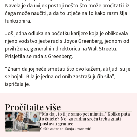
Navela je da uvijek postoji nešto što može pročitati i iz
čega može naučiti, a da to utječe na to kako razmišlja i
funkcionira.
Još jedna odluka na početku karijere koja je oblikovala
njeno vodstvo jeste rad s Joyce Greenberg, jednom od
prvih žena, generalnih direktorica na Wall Streetu.
Prisjetila se rada s Greenberg.
“Znam da joj neće smetati što ovo kažem, ali ljudi su je
se bojali. Bila je jedna od onih zastrašujućih sila”,
ispričala je.
Pročitajte više
“Ma daj, to ti je samo pet minuta.” Koliko puta
to čujete? No, za radnu sreću treba znati
postaviti granice
Gošća autorica: Sonja Jovanović