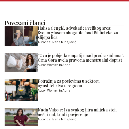
Povezani članci
Halisa Čengić, advokatica velikog srca:
Svojim glasom obogatila fond Biblioteke za
slijepa lica
Autorica: Ivana Mihajlović
“Ovo je pobjeda empatije nad predrasudama”:
Crna Gora uvela pravo na menstrualni dopust
Autor: Women in Adria
Potražnja za poslovima u sektoru
ugostiteljstva u regionu
Autor: Women in Adria
Nada Vukoje: Iza svakog litra mlijeka stoji
nečiji rad, trud i povjerenje
Autorica: Ivana Mihajlović