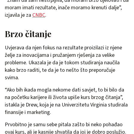
“Znam da sam nestrpljiva, da moram brzo djelovati i da
moram imati rezultate, inače moramo krenuti dalje”,
izjavila je za
CNBC
.
Brzo čitanje
Uvjerava da njen fokus na rezultate proizilazi iz njene
želje za inovacijama i pružanjem rješenja za velike
probleme. Ukazala je da je tokom studiranja naučila
kako brzo raditi, te da je to nešto što preporučuje
svima.
“Ako bih ikada mogla nekome dati savjet, to bi bilo da
na početku karijere ili života upiše kurs brzog čitanja”,
istakla je Drew, koja je na Univerzitetu Virginia studirala
finansije i marketing.
Prvobitno je samu sebe pitala zašto bi neko pohađao
ovaj kurs, ali je kasnije shvatila da joj je dobro poslužio.