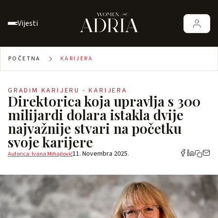
Vijesti
POČETNA
KARIJERA
GRADIM KARIJERU - KARIJERA
Direktorica koja upravlja s 300
milijardi dolara istakla dvije
najvažnije stvari na početku
svoje karijere
11. Novembra 2025.
Autorica: Ivana Mihajlović