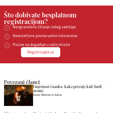
Što dobivate besplatnom
registracijom?
Neograničeno čitanje našeg sadržaja
Newslettere prema vašim interesima
Pozive na događaje u vašoj blizini
Registrirajte se
Povezani članci
Umjetnost i nauka: Kako prženje kafe budi
arome
Autor: Women in Adria