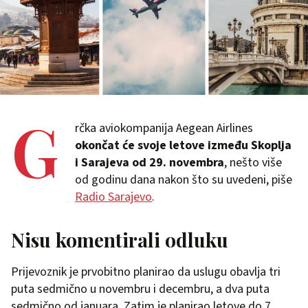
G
rčka aviokompanija Aegean Airlines
okončat će svoje letove između Skoplja
i Sarajeva od 29. novembra
, nešto više
od godinu dana nakon što su uvedeni, piše
Radio Sarajevo
.
Nisu komentirali odluku
Prijevoznik je prvobitno planirao da uslugu obavlja tri
puta sedmično u novembru i decembru, a dva puta
sedmično od januara. Zatim je planirao letove do 7.