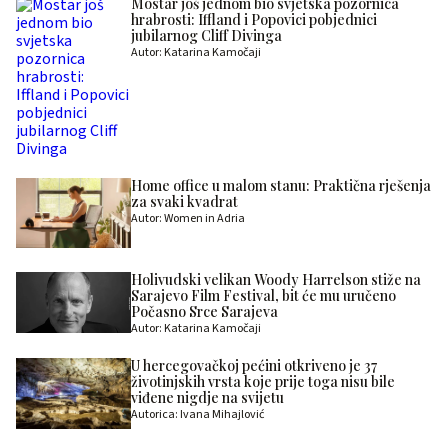
Mostar još jednom bio svjetska pozornica
hrabrosti: Iffland i Popovici pobjednici
jubilarnog Cliff Divinga
Autor: Katarina Kamočaji
Home office u malom stanu: Praktična rješenja
za svaki kvadrat
Autor: Women in Adria
Holivudski velikan Woody Harrelson stiže na
Sarajevo Film Festival, bit će mu uručeno
Počasno Srce Sarajeva
Autor: Katarina Kamočaji
U hercegovačkoj pećini otkriveno je 37
životinjskih vrsta koje prije toga nisu bile
viđene nigdje na svijetu
Autorica: Ivana Mihajlović