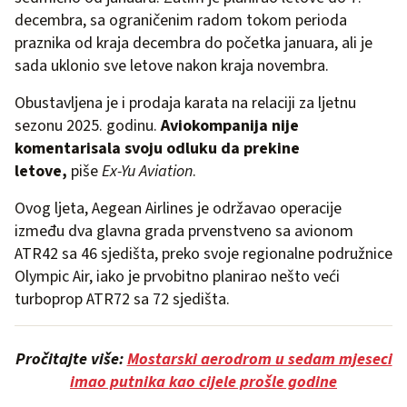
decembra, sa ograničenim radom tokom perioda
praznika od kraja decembra do početka januara, ali je
sada uklonio sve letove nakon kraja novembra.
Obustavljena je i prodaja karata na relaciji za ljetnu
sezonu 2025. godinu.
Aviokompanija nije
komentarisala svoju odluku da prekine
letove,
piše
Ex-Yu Aviation
.
Ovog ljeta, Aegean Airlines je održavao operacije
između dva glavna grada prvenstveno sa avionom
ATR42 sa 46 sjedišta, preko svoje regionalne podružnice
Olympic Air, iako je prvobitno planirao nešto veći
turboprop ATR72 sa 72 sjedišta.
Pročitajte više:
Mostarski aerodrom u sedam mjeseci
imao putnika kao cijele prošle godine