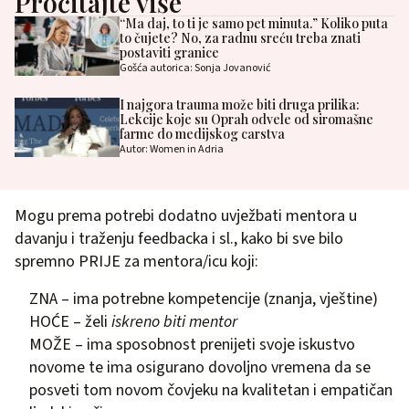
Pročitajte više
“Ma daj, to ti je samo pet minuta.” Koliko puta
to čujete? No, za radnu sreću treba znati
postaviti granice
Gošća autorica: Sonja Jovanović
I najgora trauma može biti druga prilika:
Lekcije koje su Oprah odvele od siromašne
farme do medijskog carstva
Autor: Women in Adria
Mogu prema potrebi dodatno uvježbati mentora u
davanju i traženju feedbacka i sl., kako bi sve bilo
spremno PRIJE za mentora/icu koji:
ZNA – ima potrebne kompetencije (znanja, vještine)
HOĆE – želi
iskreno biti mentor
MOŽE – ima sposobnost prenijeti svoje iskustvo
novome te ima osigurano dovoljno vremena da se
posveti tom novom čovjeku na kvalitetan i empatičan