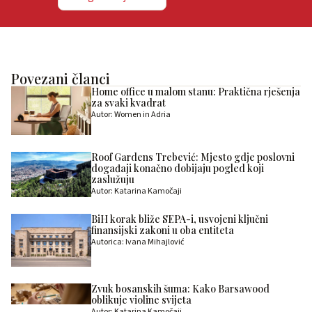
Povezani članci
Home office u malom stanu: Praktična rješenja
za svaki kvadrat
Autor: Women in Adria
Roof Gardens Trebević: Mjesto gdje poslovni
događaji konačno dobijaju pogled koji
zaslužuju
Autor: Katarina Kamočaji
BiH korak bliže SEPA-i, usvojeni ključni
finansijski zakoni u oba entiteta
Autorica: Ivana Mihajlović
Zvuk bosanskih šuma: Kako Barsawood
oblikuje violine svijeta
Autor: Katarina Kamočaji