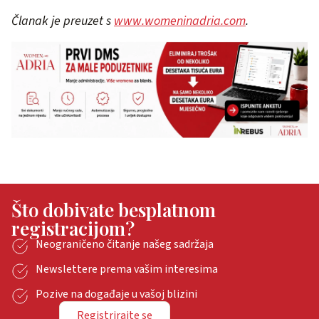
Članak je preuzet s
www.womeninadria.com
.
Što dobivate besplatnom
registracijom?
Neograničeno čitanje našeg sadržaja
Newslettere prema vašim interesima
Pozive na događaje u vašoj blizini
Registrirajte se