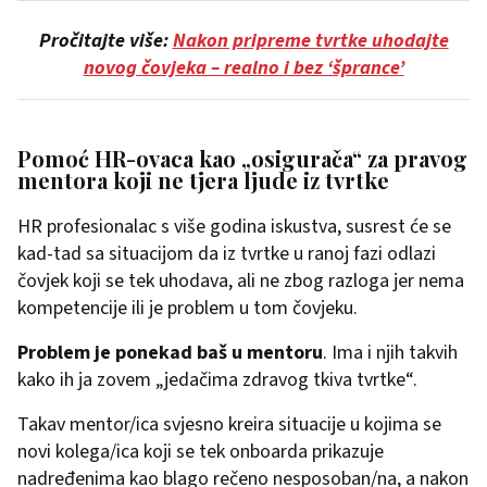
Pročitajte više:
Nakon pripreme tvrtke uhodajte
novog čovjeka – realno i bez ‘šprance
’
Pomoć HR-ovaca kao „osigurača“ za pravog
mentora koji ne tjera ljude iz tvrtke
HR profesionalac s više godina iskustva, susrest će se
kad-tad sa situacijom da iz tvrtke u ranoj fazi odlazi
čovjek koji se tek uhodava, ali ne zbog razloga jer nema
kompetencije ili je problem u tom čovjeku.
Problem je ponekad baš u mentoru
. Ima i njih takvih
kako ih ja zovem „jedačima zdravog tkiva tvrtke“.
Takav mentor/ica svjesno kreira situacije u kojima se
novi kolega/ica koji se tek onboarda prikazuje
nadređenima kao blago rečeno nesposoban/na, a nakon