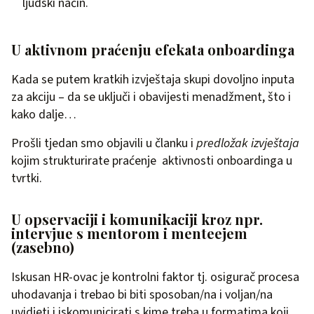
ljudski način.
U aktivnom praćenju efekata onboardinga
Kada se putem kratkih izvještaja skupi dovoljno inputa
za akciju – da se uključi i obavijesti menadžment, što i
kako dalje…
Prošli tjedan smo objavili u članku i
predložak izvještaja
kojim strukturirate praćenje aktivnosti onboardinga u
tvrtki.
U opservaciji i komunikaciji kroz npr.
intervjue s mentorom i menteejem
(zasebno)
Iskusan HR-ovac je kontrolni faktor tj. osigurač procesa
uhodavanja i trebao bi biti sposoban/na i voljan/na
uvidjeti i iskomunicirati s kime treba u formatima koji