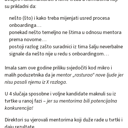
su prikladni da:
nešto (što) i kako treba mijenjati usred procesa
onboardinga…
ponekad nešto temeljno ne štima u odnosu mentora
prema novome…
postoji razlog zašto suradnici iz tima šalju neverbalne
signale da nešto nije u redu s onboardingom…
Imala sam ove godine priliku svjedočiti kod mikro i
malih poduzetnika da je
mentor „rasturao“ nove ljude jer
nisu pasali njemu iz X razloga
.
U 4 slučaja sposobne i voljne kandidate maknuli su iz
tvrtke u ranoj fazi –
jer su mentorima bili potencijalna
konkurencija!
Direktori su vjerovali mentorima koji duže rade u tvrtki i
daju rezultate.