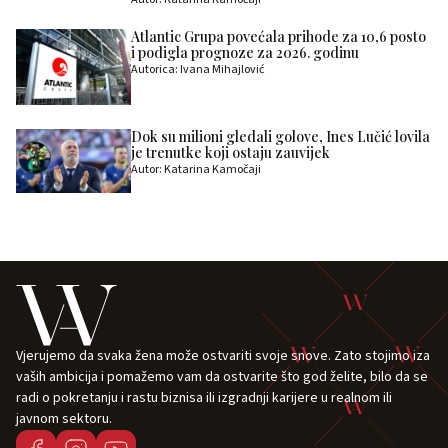
Atlantic Grupa povećala prihode za 10,6 posto
i podigla prognoze za 2026. godinu
Autorica: Ivana Mihajlović
Dok su milioni gledali golove, Ines Lučić lovila
je trenutke koji ostaju zauvijek
Autor: Katarina Kamočaji
Vjerujemo da svaka žena može ostvariti svoje snove. Zato stojimo iza
vaših ambicija i pomažemo vam da ostvarite što god želite, bilo da se
radi o pokretanju i rastu biznisa ili izgradnji karijere u realnom ili
javnom sektoru.