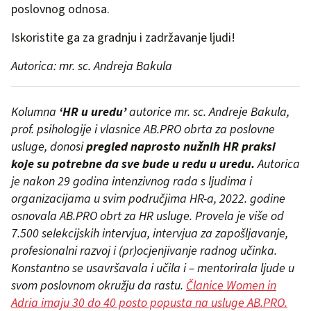
poslovnog odnosa.
Iskoristite ga za gradnju i zadržavanje ljudi!
Autorica: mr. sc. Andreja Bakula
Kolumna
‘HR u uredu’
autorice mr. sc. Andreje Bakula,
prof. psihologije i vlasnice AB.PRO obrta za poslovne
usluge, donosi
pregled naprosto nužnih HR praksi
koje su potrebne da sve bude u redu u uredu.
Autorica
je nakon 29 godina intenzivnog rada s ljudima i
organizacijama u svim područjima HR-a, 2022. godine
osnovala AB.PRO obrt za HR usluge. Provela je više od
7.500 selekcijskih intervjua, intervjua za zapošljavanje,
profesionalni razvoj i (pr)ocjenjivanje radnog učinka.
Konstantno se usavršavala i učila i – mentorirala ljude u
svom poslovnom
okružju da rastu.
Članice Women in
Adria imaju 30 do 40 posto popusta na usluge AB.PRO.