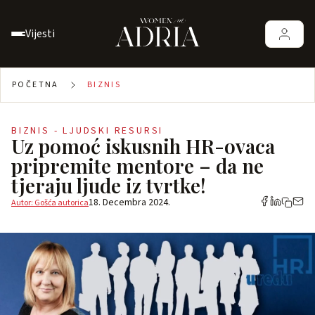
Vijesti
POČETNA
BIZNIS
BIZNIS - LJUDSKI RESURSI
Uz pomoć iskusnih HR-ovaca
pripremite mentore – da ne
tjeraju ljude iz tvrtke!
18. Decembra 2024.
Autor: Gošća autorica