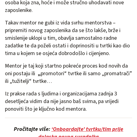
osoba koja zna, hoće i može stručno uhodavati nove
zaposlenike.
Takav mentor ne gubi iz vida svrhu mentorstva –
pripremiti novog zaposlenika da se što lakše, brže i
smislenije uklopi u tim, obavlja samostalno radne
zadatke te da poželi ostati i doprinositi u tvrtki kao dio
tima u kojem se osjeća dobrodošlo i cijenjeno.
Mentor je taj koji startno pokreće proces kod novih da
oni postaju ili
„
promotori“ tvrtke ili samo „promatrači”
ili „tužitelji“ tvrtke…
Iz prakse rada s ljudima i organizacijama zadnja 3
desetljeća vidim da nije jasno baš svima, pa vrijedi
ponoviti što je ključno kod mentora.
Pročitajte više:
‘Onboardajte’ tvrtku/tim prije
dola
ska novog suradnika