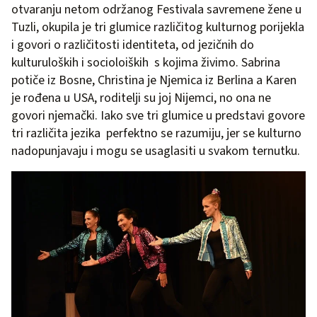
otvaranju netom održanog Festivala savremene žene u
Tuzli, okupila je tri glumice različitog kulturnog porijekla
i govori o različitosti identiteta, od jezičnih do
kulturuloških i socioloiških s kojima živimo. Sabrina
potiče iz Bosne, Christina je Njemica iz Berlina a Karen
je rođena u USA, roditelji su joj Nijemci, no ona ne
govori njemački. Iako sve tri glumice u predstavi govore
tri različita jezika perfektno se razumiju, jer se kulturno
nadopunjavaju i mogu se usaglasiti u svakom ternutku.