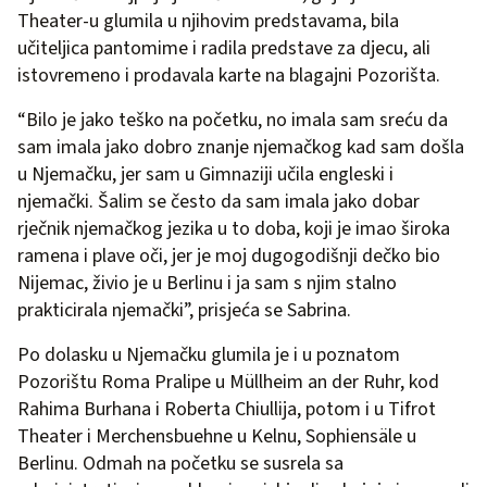
Theater-u glumila u njihovim predstavama, bila
učiteljica pantomime i radila predstave za djecu, ali
istovremeno i prodavala karte na blagajni Pozorišta.
“Bilo je jako teško na početku, no imala sam sreću da
sam imala jako dobro znanje njemačkog kad sam došla
u Njemačku, jer sam u Gimnaziji učila engleski i
njemački. Šalim se često da sam imala jako dobar
rječnik njemačkog jezika u to doba, koji je imao široka
ramena i plave oči, jer je moj dugogodišnji dečko bio
Nijemac, živio je u Berlinu i ja sam s njim stalno
prakticirala njemački”, prisjeća se Sabrina.
Po dolasku u Njemačku glumila je i u poznatom
Pozorištu Roma Pralipe u Müllheim an der Ruhr, kod
Rahima Burhana i Roberta Chiullija, potom i u Tifrot
Theater i Merchensbuehne u Kelnu, Sophiensäle u
Berlinu. Odmah na početku se susrela sa