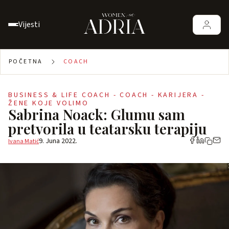
Vijesti
POČETNA
COACH
BUSINESS & LIFE COACH - COACH - KARIJERA -
ŽENE KOJE VOLIMO
Sabrina Noack: Glumu sam
pretvorila u teatarsku terapiju
9. Juna 2022.
Ivana Matić