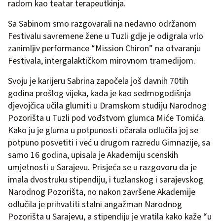
radom kao teatar terapeutkinja.
Sa Sabinom smo razgovarali na nedavno održanom
Festivalu savremene žene u Tuzli gdje je odigrala vrlo
zanimljiv performance “Mission Chiron” na otvaranju
Festivala, intergalaktičkom mirovnom tramedijom.
Svoju je karijeru Sabrina započela još davnih 70tih
godina prošlog vijeka, kada je kao sedmogodišnja
djevojčica učila glumiti u Dramskom studiju Narodnog
Pozorišta u Tuzli pod vođstvom glumca Miće Tomića.
Kako ju je gluma u potpunosti očarala odlučila joj se
potpuno posvetiti i već u drugom razredu Gimnazije, sa
samo 16 godina, upisala je Akademiju scenskih
umjetnosti u Sarajevu. Prisjeća se u razgovoru da je
imala dvostruku stipendiju, i tuzlanskog i sarajevskog
Narodnog Pozorišta, no nakon završene Akademije
odlučila je prihvatiti stalni angažman Narodnog
Pozorišta u Sarajevu, a stipendiju je vratila kako kaže “u