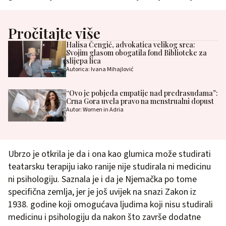
Pročitajte više
Halisa Čengić, advokatica velikog srca:
Svojim glasom obogatila fond Biblioteke za
slijepa lica
Autorica: Ivana Mihajlović
“Ovo je pobjeda empatije nad predrasudama”:
Crna Gora uvela pravo na menstrualni dopust
Autor: Women in Adria
Ubrzo je otkrila je da i ona kao glumica može studirati
teatarsku terapiju iako ranije nije studirala ni medicinu
ni psihologiju. Saznala je i da je Njemačka po tome
specifična zemlja, jer je još uvijek na snazi Zakon iz
1938. godine koji omogućava ljudima koji nisu studirali
medicinu i psihologiju da nakon što završe dodatne