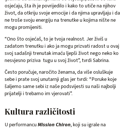
osjećaju, šta ih je povrijedilo i kako to utiče na njihov
život, da otkriju svoje emocije i da njima upravljaju i da
ne troše svoju energiju na trenutke u kojima nište ne
mogu promijeniti.
“Ono što osjećaš, to je tvoja realnost. Jer živiš u
zadatom trenutku i ako ja mogu prizvati radost u ovaj
svoj sadašnji trenutak imaću ljepši život nego neko ko
nesvjesno priziva tugu u svoj život”, tvrdi Sabrina.
Često poručuje, naročito ženama, da više osluškuje
sebe i prate svoj unutarnji glas jer tvrdi: “Poruke koje
šaljemo same sebi iz naše podsvijesti su naši najbolji
prijatelji i trebamo im vjerovati”.
Kultura različitosti
U performancu
Mission Chiron
, koji su igrale na