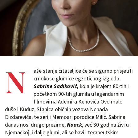
N
aše starije čitateljice će se sigurno prisjetiti
crnokose glumice egzotičnog izgleda
Sabrine Sadiković,
koja je krajem 80-tih i
početkom 90-tih glumila u legendarnim
filmovima Ademira Kenovića Ovo malo
duše i Kuduz, Stanica običnih vozova Nenada
Dizdarevića, te seriji Memoari porodice Milić. Sabrina
danas nosi drugo prezime,
Noack
, već 30 godina živi u
Njemačkoj, i dalje glumi, ali se bavi i terapeutskim