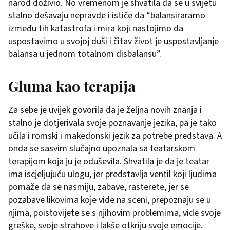
narod doživio. No vremenom je shvatila da se u svijetu
stalno dešavaju nepravde i ističe da “balansiraramo
između tih katastrofa i mira koji nastojimo da
uspostavimo u svojoj duši i čitav život je uspostavljanje
balansa u jednom totalnom disbalansu”.
Gluma kao terapija
Za sebe je uvijek govorila da je željna novih znanja i
stalno je dotjerivala svoje poznavanje jezika, pa je tako
učila i romski i makedonski jezik za potrebe predstava. A
onda se sasvim slučajno upoznala sa teatarskom
terapijom koja ju je oduševila. Shvatila je da je teatar
ima iscjeljujuću ulogu, jer predstavlja ventil koji ljudima
pomaže da se nasmiju, zabave, rasterete, jer se
pozabave likovima koje vide na sceni, prepoznaju se u
njima, poistovijete se s njihovim problemima, vide svoje
greške, svoje strahove i lakše otkriju svoje emocije.