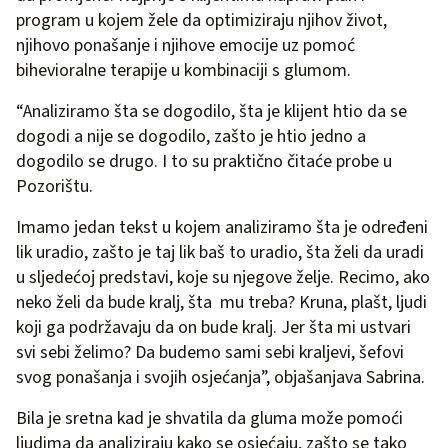
program u kojem žele da optimiziraju njihov život,
njihovo ponašanje i njihove emocije uz pomoć
bihevioralne terapije u kombinaciji s glumom.
“Analiziramo šta se dogodilo, šta je klijent htio da se
dogodi a nije se dogodilo, zašto je htio jedno a
dogodilo se drugo. I to su praktično čitaće probe u
Pozorištu.
Imamo jedan tekst u kojem analiziramo šta je određeni
lik uradio, zašto je taj lik baš to uradio, šta želi da uradi
u sljedećoj predstavi, koje su njegove želje. Recimo, ako
neko želi da bude kralj, šta mu treba? Kruna, plašt, ljudi
koji ga podržavaju da on bude kralj. Jer šta mi ustvari
svi sebi želimo? Da budemo sami sebi kraljevi, šefovi
svog ponašanja i svojih osjećanja”, objašanjava Sabrina.
Bila je sretna kad je shvatila da gluma može pomoći
ljudima da analiziraju kako se osjećaju, zašto se tako