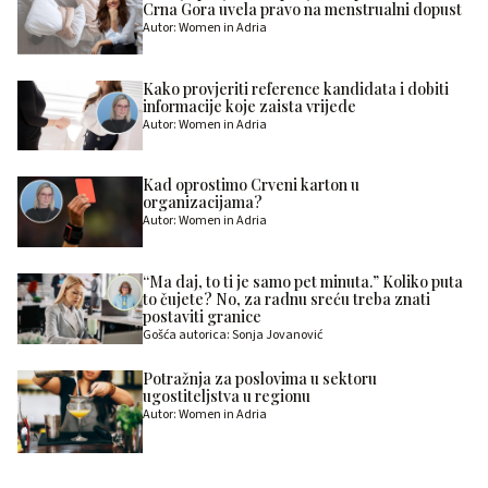
Crna Gora uvela pravo na menstrualni dopust
Autor: Women in Adria
Kako provjeriti reference kandidata i dobiti
informacije koje zaista vrijede
Autor: Women in Adria
Kad oprostimo Crveni karton u
organizacijama?
Autor: Women in Adria
“Ma daj, to ti je samo pet minuta.” Koliko puta
to čujete? No, za radnu sreću treba znati
postaviti granice
Gošća autorica: Sonja Jovanović
Potražnja za poslovima u sektoru
ugostiteljstva u regionu
Autor: Women in Adria