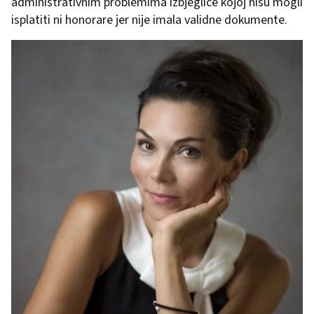
administrativnim problemima izbjeglice kojoj nisu mogli
isplatiti ni honorare jer nije imala validne dokumente.