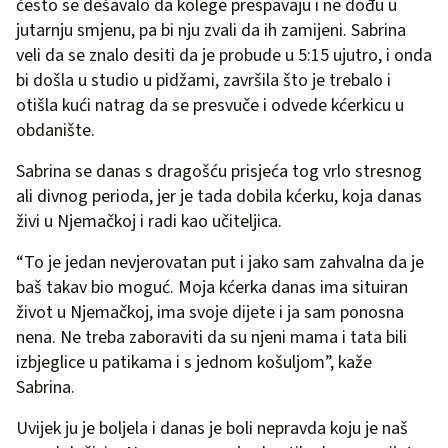
često se dešavalo da kolege prespavaju i ne dođu u
jutarnju smjenu, pa bi nju zvali da ih zamijeni. Sabrina
veli da se znalo desiti da je probude u 5:15 ujutro, i onda
bi došla u studio u pidžami, završila što je trebalo i
otišla kući natrag da se presvuče i odvede kćerkicu u
obdanište.
Sabrina se danas s dragošću prisjeća tog vrlo stresnog
ali divnog perioda, jer je tada dobila kćerku, koja danas
živi u Njemačkoj i radi kao učiteljica.
“To je jedan nevjerovatan put i jako sam zahvalna da je
baš takav bio moguć. Moja kćerka danas ima situiran
život u Njemačkoj, ima svoje dijete i ja sam ponosna
nena. Ne treba zaboraviti da su njeni mama i tata bili
izbjeglice u patikama i s jednom košuljom”, kaže
Sabrina.
Uvijek ju je boljela i danas je boli nepravda koju je naš