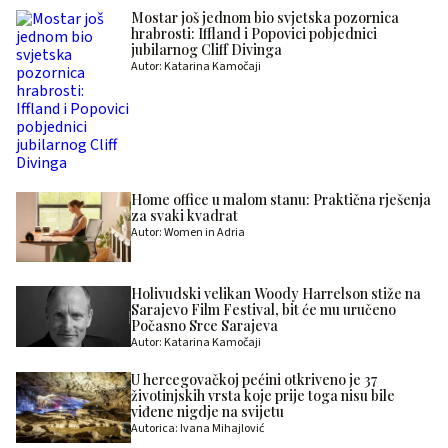
Mostar još jednom bio svjetska pozornica
hrabrosti: Iffland i Popovici pobjednici
jubilarnog Cliff Divinga
Autor: Katarina Kamočaji
Home office u malom stanu: Praktična rješenja
za svaki kvadrat
Autor: Women in Adria
Holivudski velikan Woody Harrelson stiže na
Sarajevo Film Festival, bit će mu uručeno
Počasno Srce Sarajeva
Autor: Katarina Kamočaji
U hercegovačkoj pećini otkriveno je 37
životinjskih vrsta koje prije toga nisu bile
viđene nigdje na svijetu
Autorica: Ivana Mihajlović