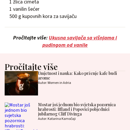
1 žlica cimeta
1 vanilin šećer
500 g kupovnih kora za savijaču
Pročitajte više:
Ukusna savijača sa višnjama i
pudingom od vanile
Pročitajte više
Umjetnost i nauka: Kako prženje kafe budi
arome
Autor: Women in Adria
Mostar još jednom bio svjetska pozornica
hrabrosti: Iffland i Popovici pobjednici
jubilarnog Cliff Divinga
Autor: Katarina Kamočaji