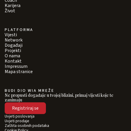
Coach
Karijera
Život
PLATFORMA
Vijesti
Network
Događaji
Projekti
O nama
Kontakt
Impressum
Mapa stranice
BUDI DIO WIA MREŽE
Ne propusti događaje u tvojoj blizini, primaj vijesti koje te
zanimaju
Registriraj se
Uvjeti poslovanja
Uvjeti prodaje
Zaštita osobnih podataka
Cookie Policy