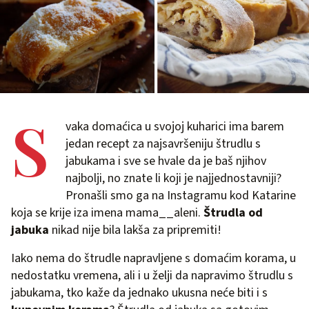
S
vaka domaćica u svojoj kuharici ima barem
jedan recept za najsavršeniju štrudlu s
jabukama i sve se hvale da je baš njihov
najbolji, no znate li koji je najjednostavniji?
Pronašli smo ga na Instagramu kod Katarine
koja se krije iza imena mama__aleni.
Štrudla od
jabuka
nikad nije bila lakša za pripremiti!
Iako nema do štrudle napravljene s domaćim korama, u
nedostatku vremena, ali i u želji da napravimo štrudlu s
jabukama, tko kaže da jednako ukusna neće biti i s