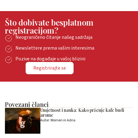
Što dobivate besplatnom
registracijom?
Neograničeno čitanje našeg sadržaja
Newslettere prema vašim interesima
Pozive na događaje u vašoj blizini
Registrirajte se
Povezani članci
Umjetnost i nauka: Kako prženje kafe budi
arome
Autor: Women in Adria