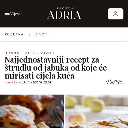
Vijesti
POČETNA
ŽIVOT
HRANA I PIĆE - ŽIVOT
Najjednostavniji recept za
štrudlu od jabuka od koje će
mirisati cijela kuća
16. Oktobra 2024.
Ivana Žalac