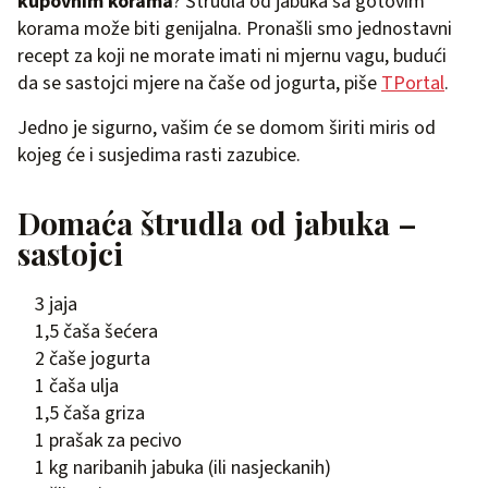
kupovnim korama
? Štrudla od jabuka sa gotovim
korama može biti genijalna. Pronašli smo jednostavni
recept za koji ne morate imati ni mjernu vagu, budući
da se sastojci mjere na čaše od jogurta, piše
TPortal
.
Jedno je sigurno, vašim će se domom širiti miris od
kojeg će i susjedima rasti zazubice.
Domaća štrudla od jabuka –
sastojci
3 jaja
1,5 čaša šećera
2 čaše jogurta
1 čaša ulja
1,5 čaša griza
1 prašak za pecivo
1 kg naribanih jabuka (ili nasjeckanih)