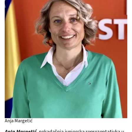
Anja Margetić
Anja Margetić
,
nekadašnja juniorska reprezentativka u