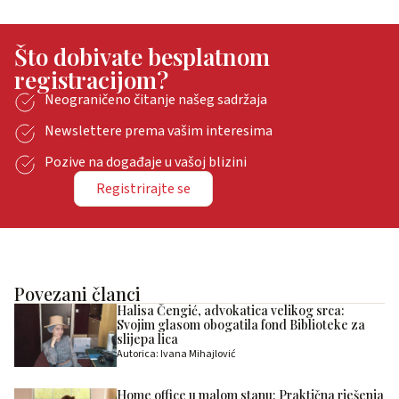
Što dobivate besplatnom
registracijom?
Neograničeno čitanje našeg sadržaja
Newslettere prema vašim interesima
Pozive na događaje u vašoj blizini
Registrirajte se
Povezani članci
Halisa Čengić, advokatica velikog srca:
Svojim glasom obogatila fond Biblioteke za
slijepa lica
Autorica: Ivana Mihajlović
Home office u malom stanu: Praktična rješenja