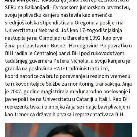
SFRJ na Balkanijadi i Evropskom juniorskom prvenstvu,
svoju je plivačku karijeru nastavila kao američka
srednjoškolska stipendistica u Oregonu a poslije i na
Univerzitetu u Nebraski. Još kao 17-togodišnjakinja
nastupila je na Olimpijadi u Barceloni 1992. kao prva
žena pod zastavom Bosne i Hercegovine. Po povratku u
BiH radila je Centralnoj banci BiH pod rukovodstvom
tadašnjeg guvernera Petera Nicholla, a svoju karijeru je
gradila na poslovima SWIFT administratorice,
koordinatorice za bruto poravnanje u realnom vremenu
te rukovoditeljice Službe za monitoring transakcija. Anja
je 2007. godine magistrirala međunarodno poslovanje i
javne politike na Univerzitetu u Cataniji u Italiji. Kao BH
reprezentativka i olimpijka Anja se i dalje bavi plivanjem
kao trenerica državnih prvaka i reprezentativaca BiH.