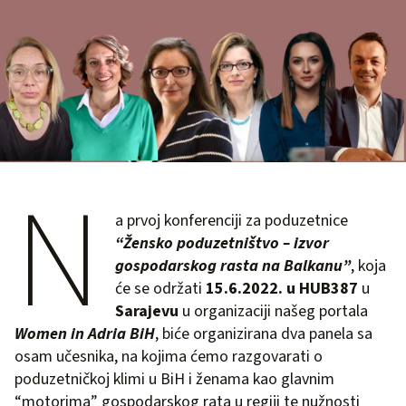
N
a prvoj konferenciji za poduzetnice
“Žensko poduzetništvo – izvor
gospodarskog
rasta na Balkanu”
, koja
će se održati
15.6.2022. u HUB387
u
Sarajevu
u organizaciji našeg portala
Women in Adria BiH
, biće organizirana dva panela sa
osam učesnika, na kojima ćemo razgovarati o
poduzetničkoj klimi u BiH i ženama kao glavnim
“motorima” gospodarskog rata u regiji te nužnosti