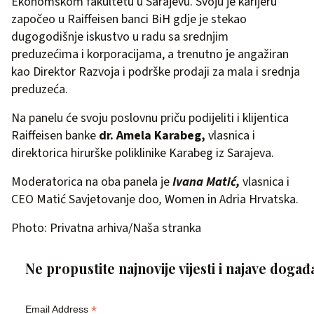
Ekonomskom fakultetu u Sarajevu. Svoju je karijeru
započeo u Raiffeisen banci BiH gdje je stekao
dugogodišnje iskustvo u radu sa srednjim
preduzećima i korporacijama, a trenutno je angažiran
kao Direktor Razvoja i podrške prodaji za mala i srednja
preduzeća.
Na panelu će svoju poslovnu priču podijeliti i klijentica
Raiffeisen banke
dr.
Amela
Karabeg,
vlasnica i
direktorica hirurške poliklinike Karabeg iz Sarajeva.
Moderatorica na oba panela je
Ivana Matić,
vlasnica i
CEO Matić Savjetovanje doo
,
Women in Adria Hrvatska.
Photo: Privatna arhiva/Naša stranka
Ne propustite najnovije vijesti i najave događ
*
Email Address