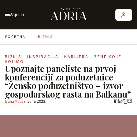
Vijesti
POČETNA
BIZNIS
BIZNIS - INSPIRACIJA - KARIJERA - ŽENE KOJE
VOLIMO
Upoznajte paneliste na prvoj
konferenciji za poduzetnice
“Žensko poduzetništvo – izvor
gospodarskog rasta na Balkanu”
7. Juna 2022.
Ivana Matić