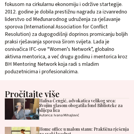
fokusom na cirkularnu ekonomiju i održive startegije.
2012. godine je dobila prestižnu nagradu za izvanredno
liderstvo od Međunarodnog udruženja za rješavanje
sporova (International Association for Conflict
Resolution) za dugogodišnji doprinos promicanju boljih
praksi rješavanja sporova širom svijeta. Lada je
osnivačica IFC-ove “Women’s Network”, globalno
aktivna mentorica, a već drugu godinu i mentorica kroz
BH Mentoring Network koja radi s mladim
poduzetnicima i profesionalcima.
Pročitajte više
Halisa Čengić, advokatica velikog srca:
Svojim glasom obogatila fond Biblioteke za
slijepa lica
Autorica: Ivana Mihajlović
Home office u malom stanu: Praktična rješenja
za svaki kvadrat