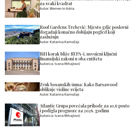
za svaki kvadrat
Autor: Women in Adria
Roof Gardens Trebević: Mjesto gdje poslovni
događaji konačno dobijaju pogled koji
zaslužuju
Autor: Katarina Kamočaji
BiH korak bliže SEPA-i, usvojeni ključni
finansijski zakoni u oba entiteta
Autorica: Ivana Mihajlović
Zvuk bosanskih šuma: Kako Barsawood
oblikuje violine svijeta
Autor: Katarina Kamočaji
Atlantic Grupa povećala prihode za 10,6 posto
i podigla prognoze za 2026. godinu
Autorica: Ivana Mihajlović