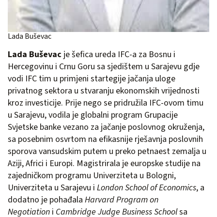
Lada Buševac
Lada Buševac
je šefica ureda IFC-a za Bosnu i
Hercegovinu i Crnu Goru sa sjedištem u Sarajevu gdje
vodi IFC tim u primjeni startegije jačanja uloge
privatnog sektora u stvaranju ekonomskih vrijednosti
kroz investicije. Prije nego se pridružila IFC-ovom timu
u Sarajevu, vodila je globalni program Grupacije
Svjetske banke vezano za jačanje poslovnog okruženja,
sa posebnim osvrtom na efikasnije rješavnja poslovnih
sporova vansudskim putem u preko petnaest zemalja u
Aziji, Africi i Europi. Magistrirala je europske studije na
zajedničkom programu Univerziteta u Bologni,
Univerziteta u Sarajevu i
London School of Economics
, a
dodatno je pohađala
Harvard Program on
Negotiation
i
Cambridge Judge Business School
sa