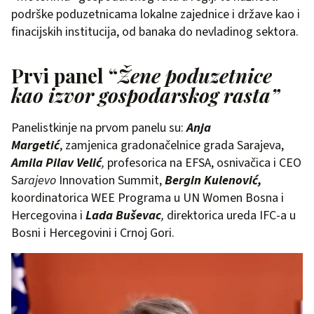
podrške poduzetnicama lokalne zajednice i države kao i
finacijskih institucija, od banaka do nevladinog sektora.
Prvi panel “
Žene poduzetnice
kao izvor gospodarskog rasta”
Panelistkinje na prvom panelu su:
Anja
Margetić
, zamjenica gradonačelnice grada Sarajeva,
Amila Pilav Velić
,
profesorica na EFSA, osnivačica i CEO
Sa
rajevo
Innovation Summit,
Bergin Kulenović,
koordinatorica WEE Programa u UN Women Bosna i
Hercegovina i
Lada Buševac
,
direktorica ureda IFC-a u
Bosni i Hercegovini i Crnoj Gori.