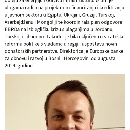
odjelu za energiju i održivu infrastrukturu. U tim je
ulogama radila na projektnom financiranju i kreditiranju
u javnom sektoru u Egiptu, Ukrajini, Gruziji, Turskoj,
Azerbajdžanu i Mongoliji te koordinirala plan odgovora
EBRDa na izbjegličku krizu s ulaganjima u Jordanu,
Turskoj i Libanonu. Također je bila uključena u stratešku
reformu politike s vladama u regiji i uspostavu novih
donatorskih partnerstva. Direktorica je Europske banke
za obnovu i razvoj u Bosni i Hercegovini od augusta
2019. godine.