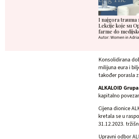
I najgora trauma m
Lekcije koje su 
farme do medijsk
Autor: Women in Adria
Konsolidirana dobi
milijuna eura i bi
također porasla 
ALKALOID Grupa
kapitalno poveza
Cijena dionice A
kretala se u rasp
31.12.2023. tržišn
Upravni odbor ALK