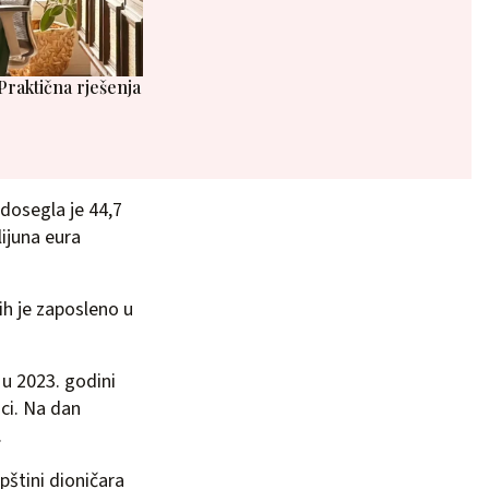
raktična rješenja
 dosegla je 44,7
lijuna eura
ih je zaposleno u
u 2023. godini
ci. Na dan
.
štini dioničara