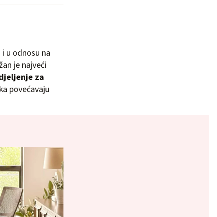
 i u odnosu na
an je najveći
jeljenje za
ika povećavaju