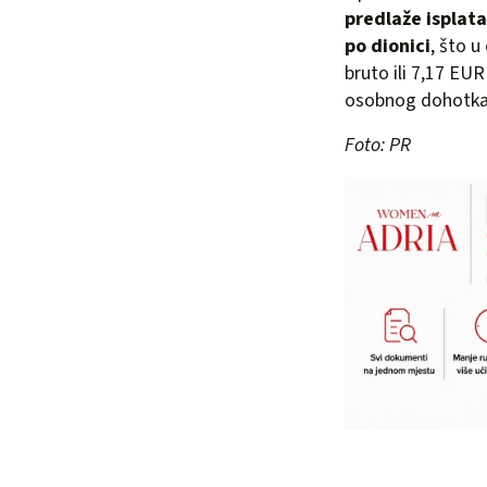
predlaže isplata
po dionici
, što 
bruto ili 7,17 EUR
osobnog dohotka k
Foto: PR