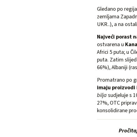
Gledano po regij
zemljama Zapadne
UKR..), a na osta
Najveći porast n
ostvarena u
Kana
Africi 5 puta; u Či
puta. Zatim slije
66%), Albaniji (ra
Promatrano po gr
imaju proizvodi
bilja
sudjeluje s 1
27%, OTC pripravc
konsolidirane pro
Pročita