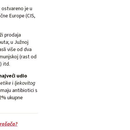
ostvareno je u
čne Europe (CIS,
ži prodaja
 puta; u Južnoj
rasli više od dva
umunjskoj (rast od
 itd.
najveći udio
etike
i
ljekovitog
maju antibiotici s
 12% ukupne
trošača?