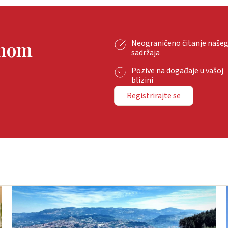
tnom
Neograničeno čitanje naše
sadržaja
Pozive na događaje u vašoj
blizini
Registrirajte se