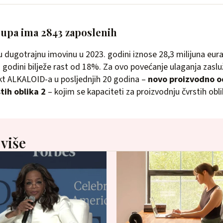
pa ima 2843 zaposlenih
 dugotrajnu imovinu u 2023. godini iznose 28,3 milijuna eura
 godini bilježe rast od 18%. Za ovo povećanje ulaganja zasluž
jekt ALKALOID-a u posljednjih 20 godina –
novo proizvodno od
tih oblika 2
– kojim se kapaciteti za proizvodnju čvrstih obl
 više