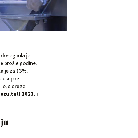
 dosegnula je
je prošle godine.
a je za 13%.
Od ukupne
 je, s druge
ezultati 2023.
i
aju