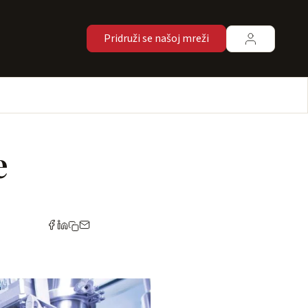
Pridruži se našoj mreži
e