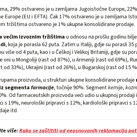
ama, 29% ostvareno je u zemljama Jugoistočne Europe, 22% 
 Europe (EU i EFTA). Čak 17% ostvareno je u zemljama Isto
lim tržištima ostvareno je 1% ukupne konsolidirane prodaje.
a većim izvoznim tržištima
u odnosu na prošlu godinu bilje
di
, koja je porasla 62 puta. Zatim u Italiji, gdje su porasli 35
leu više od 4 puta, kao i u Češkoj i Velikoj Britaniji, gdje su po
de oni u Mongoliji (rast od 87%), u Armeniji (rast od 69%), R
st od 33%), Ukrajini (rast od 26%), u Bugarskoj (rast od 15 %)
upama proizvoda, u strukturi ukupne konsolidirane prodaje
 iz segmenta
farmacije
, točnije 90%. Segment
kemije, kozm
0%. Od farmaceutskih proizvoda veći udio u ukupnoj prodaji i
i s 19%, neurološki pripravci s 12%, kardiološki pripravci s
daje itd.
jte više:
Kako se zaštititi od neosnovanih reklamacija po