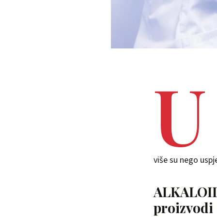
U
više su nego uspje
ALKALOID 
proizvodi