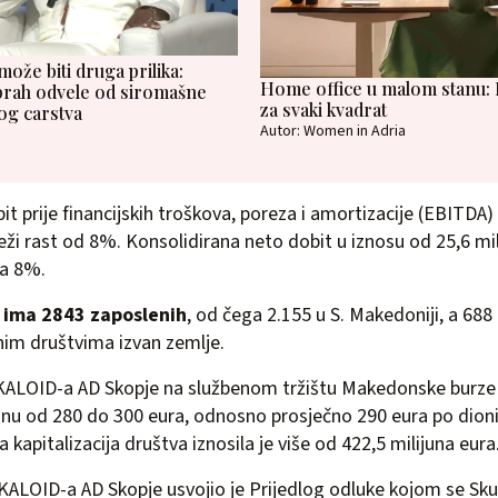
ože biti druga prilika:
Home office u malom stanu: P
Oprah odvele od siromašne
za svaki kvadrat
og carstva
Autor: Women in Adria
t prije financijskih troškova, poreza i amortizacije (EBITDA)
lježi rast od 8%. Konsolidirana neto dobit u iznosu od 25,6 mi
za 8%.
 ima 2843 zaposlenih
, od čega 2.155 u S. Makedoniji, a 688 
nim društvima izvan zemlje.
LKALOID-a AD Skopje na službenom tržištu Makedonske burze 
onu od 280 do 300 eura, odnosno prosječno 290 eura po dioni
a kapitalizacija društva iznosila je više od 422,5 milijuna eura
ALOID-a AD Skopje usvojio je Prijedlog odluke kojom se Skup