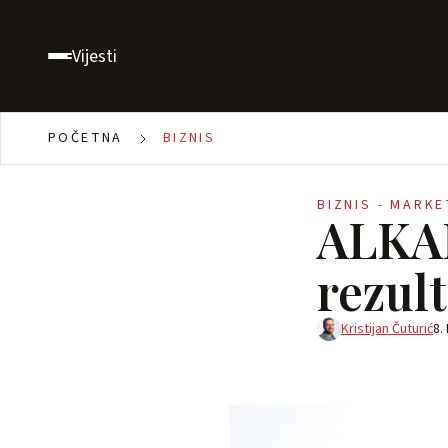
Vijesti
POČETNA
BIZNIS
BIZNIS - MARK
ALKAL
rezult
Kristijan Čuturić
8.