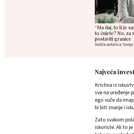
“Ma daj, to ti je 
to čujete? No, za 
postaviti granice
Gošća autorica: Sonja
Najveća invest
Kristina iz iskus
sve na uređenje pr
ego vuče da imaju 
bi biti znanje i is
Zato svakom polaz
iskoriste. Ali to 