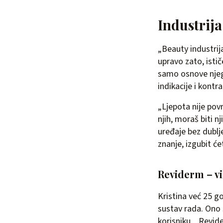
Industrija
„Beauty industrija
upravo zato, istič
samo osnove njege
indikacije i kontr
„Ljepota nije povr
njih, moraš biti 
uređaje bez dublje
znanje, izgubit će
Reviderm – v
Kristina već 25 
sustav rada. Ono 
korisniku. „Revide