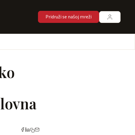
Pridruži se našoj mreži
sko
slovna