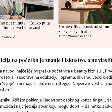
samo pet minuta.” Koliko puta
Home office u malom stanu: P
radnu sreću treba znati
za svaki kvadrat
Autor: Women in Adria
 Jovanović
icija na početku je znanje i iskustvo, a ne vlasti
tva navodi najčešće pogreške početnica u beauty biznisu: „Prvo
ostora i zaborave na edukaciju i opremu. Ili uzmu veliki kredit
‘svoje’, a nemaju klijente ni strategiju. Najveća investicija 
kustvo.“
niku Učilišta poklanja i jedan sat osobnog konzaltinga. „Naž
je možda i najvrjednija stvar koju mogu dobiti – da netko s is