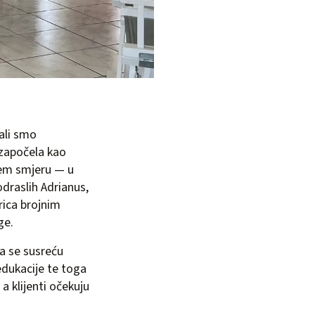
ali smo
 započela kao
ijem smjeru — u
odraslih Adrianus,
ica brojnim
ge.
a se susreću
edukacije te toga
a klijenti očekuju