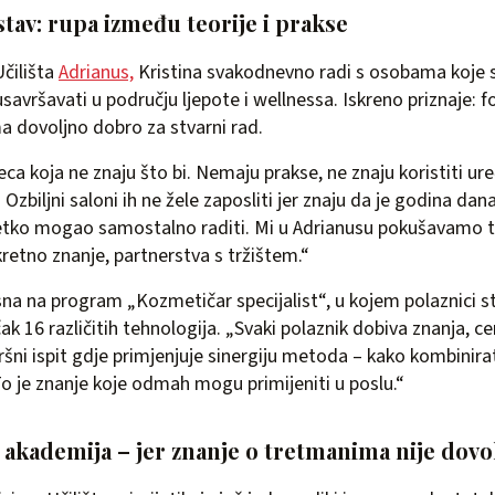
tav: rupa između teorije i prakse
Učilišta
Adrianus,
Kristina svakodnevno radi s osobama koje s
li usavršavati u području ljepote i wellnessa. Iskreno priznaje:
a dovoljno dobro za stvarni rad.
jeca koja ne znaju što bi. Nemaju prakse, ne znaju koristiti uređ
 Ozbiljni saloni ih ne žele zaposliti jer znaju da je godina d
tko mogao samostalno raditi. Mi u Adrianusu pokušavamo to
retno znanje, partnerstva s tržištem.“
a na program „Kozmetičar specijalist“, u kojem polaznici st
čak 16 različitih tehnologija. „Svaki polaznik dobiva znanja, cer
ršni ispit gdje primjenjuje sinergiju metoda – kako kombinir
 To je znanje koje odmah mogu primijeniti u poslu.“
akademija – jer znanje o tretmanima nije dovo