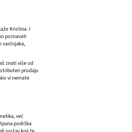
aže Kristina. I
jno poznavati
h sastojaka,
raš znati više od
stributeri prodaju
. Ako vi nemate
metika, već
potpuna podrška
li sustav koji te