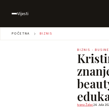
Vijesti
POČETNA
BIZNIS
BIZNIS - BUSIN
Krist
znanje
beaut
eduka
Ivana Žalac
24. Jula 20