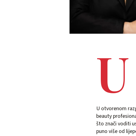
U
U otvorenom razgo
beauty profesiona
što znači voditi u
puno više od lijep