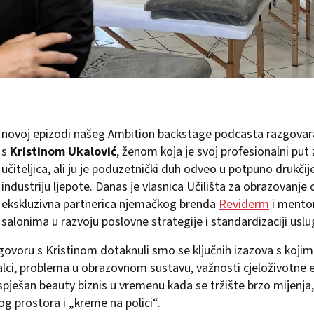
novoj epizodi našeg Ambition backstage podcasta razgovar
s
Kristinom Ukalović
, ženom koja je svoj profesionalni put
učiteljica, ali ju je poduzetnički duh odveo u potpuno drukč
industriju ljepote. Danas je vlasnica Učilišta za obrazovanje 
ekskluzivna partnerica njemačkog brenda
Reviderm
i mentor
salonima u razvoju poslovne strategije i standardizaciji uslu
voru s Kristinom dotaknuli smo se ključnih izazova s kojim
lci, problema u obrazovnom sustavu, važnosti cjeloživotne 
spješan beauty biznis u vremenu kada se tržište brzo mijenja, 
og prostora i „kreme na polici“.