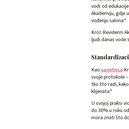
vodi od edukacije
Akademiju, gdje uč
vođenju salona.“
Kroz Reviderm Aka
ljudi danas vode 
Standardizacij
Kao
savjetnica
Kr
svoje protokole –
tko što radi, kako
klijenata.“
U svojoj praksi vi
do 30% u roku od 
mora znati što do