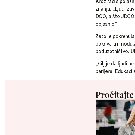
Kroz rad s polazni
znanja. „Ljudi zav
DOO, a što JDOO?
objasnio.“
Zato je pokrenul
pokriva tri modula
poduzetništvo. Ukl
„Cilj je da ljudi 
barijera. Edukacij
Pročitajte