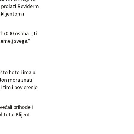
r prolazi Reviderm
 klijentom i
d 7000 osoba. „Ti
temelj svega.“
što hoteli imaju
alon mora znati
i tim i povjerenje
većali prihode i
itetu. Klijent