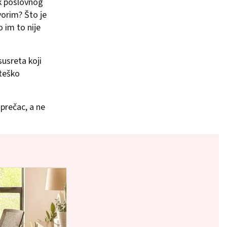
ak poslovnog
vorim? Što je
 im to nije
usreta koji
ateško
 prečac, a ne