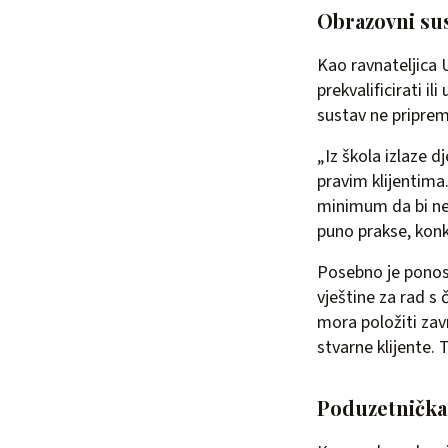
Obrazovni sus
Kao ravnateljica 
prekvalificirati i
sustav ne priprem
„Iz škola izlaze d
pravim klijentima.
minimum da bi ne
puno prakse, konk
Posebno je ponosn
vještine za rad s 
mora položiti zav
stvarne klijente.
Poduzetnička 