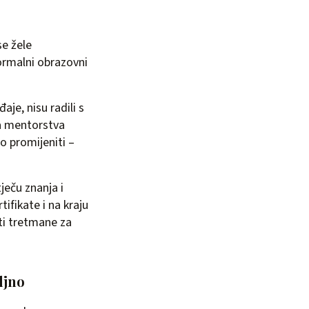
e žele
 formalni obrazovni
aje, nisu radili s
ana mentorstva
 promijeniti –
ječu znanja i
tifikate i na kraju
ati tretmane za
ljno