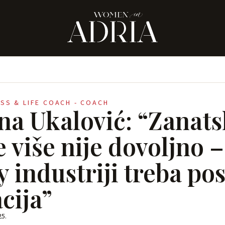
ESS & LIFE COACH - COACH
ina Ukalović: “Zanat
 više nije dovoljno –
y industriji treba po
cija”
25.