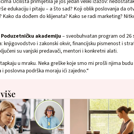
cima Učilišta primijetila je još jedan veliki izazov: nedostat
rše edukaciju i pitaju – a što sad? Koji oblik poslovanja da ot
 Kako da dođem do klijenata? Kako se radi marketing? Nitko
a
Poduzetničku akademiju
– sveobuhvatan program od 26 s
: knjigovodstvo i zakonski okvir, financijsku pismenost i str
jučeni su vanjski predavači, mentori i konkretni alati.
ne tapkaju u mraku. Neka greške koje smo mi prošli njima budu
a i poslovna podrška moraju ići zajedno.“
 više