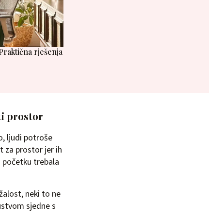
raktična rješenja
ti prostor
, ljudi potroše
 za prostor jer ih
na početku trebala
alost, neki to ne
kustvom sjedne s