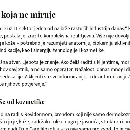
 koja ne miruje
 je uz IT sektor jedna od najbrže rastućih industrija danas,“ k
e, postala je izrazito kompleksna i zahtjevna. Više nije dovol
 kože – potrebno je razumjeti anatomiju, biokemiju aktivni
aindikacije, kao i sinergiju tehnologije i kozmetike.
šna stvar. Ljepota je znanje. Ako želiš raditi s klijentima, mo
njihov savjetnik, a ne samo operater. Nažalost, danas mnogi di
 edukacije. A klijenti su sve informiraniji – i dezinformiraniji
te njihovo povjerenje.“
iše od kozmetike
godina radi s Revidermom, brendom koji nije samo dermokoz
što ju je, kaže, zadržalo toliko dugo je jasnoća, struktura i 
rm nudi True Care filozofiju – to nije samo proizvod, to je cije