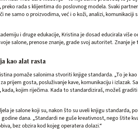
, preko rada s klijentima do poslovnog modela. Svaki partne
i ne samo o proizvodima, već i o koži, analizi, komunikaciji s
demiju i druge edukacije, Kristina je dosad educirala više o
svoje salone, prenose znanje, grade svoj autoritet. Znanje je 
a kao alat rasta
istina pomaže salonima stvoriti knjige standarda. „To je kao 
 za prijem gosta, posluživanje kave, komunikaciju i izlazak. S
, kada, kojim riječima. Kada to standardiziraš, možeš graditi 
djela je salone koji su, nakon što su uveli knjigu standarda, po
godine dana. „Standardi ne guše kreativnost, nego štite kval
biva, bez obzira kod kojeg operatera dolazi.“