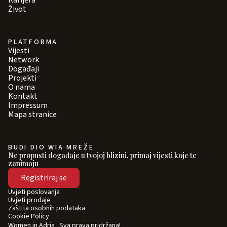
Karijera
Život
PLATFORMA
Vijesti
Network
Događaji
Projekti
O nama
Kontakt
Impressum
Mapa stranice
BUDI DIO WIA MREŽE
Ne propusti događaje u tvojoj blizini, primaj vijesti koje te
zanimaju
Registriraj se
Uvjeti poslovanja
Uvjeti prodaje
Zaštita osobnih podataka
Cookie Policy
Women in Adria . Sva prava pridržana!