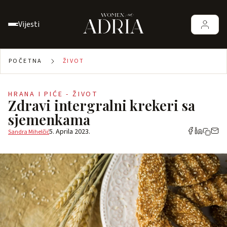
Vijesti
POČETNA
ŽIVOT
HRANA I PIĆE - ŽIVOT
Zdravi intergralni krekeri sa
sjemenkama
5. Aprila 2023.
Sandra Mihelčić