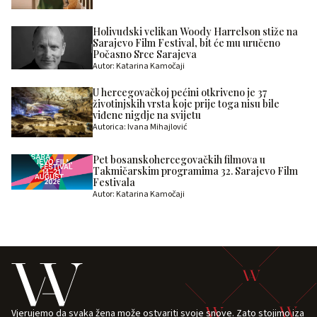
Holivudski velikan Woody Harrelson stiže na
Sarajevo Film Festival, bit će mu uručeno
Počasno Srce Sarajeva
Autor: Katarina Kamočaji
U hercegovačkoj pećini otkriveno je 37
životinjskih vrsta koje prije toga nisu bile
viđene nigdje na svijetu
Autorica: Ivana Mihajlović
Pet bosanskohercegovačkih filmova u
Takmičarskim programima 32. Sarajevo Film
Festivala
Autor: Katarina Kamočaji
Vjerujemo da svaka žena može ostvariti svoje snove. Zato stojimo iza