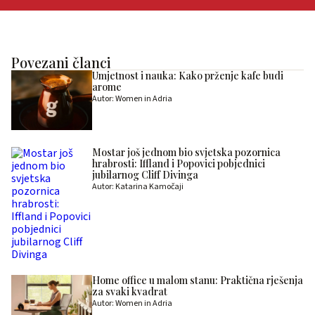
Povezani članci
Umjetnost i nauka: Kako prženje kafe budi
arome
Autor: Women in Adria
Mostar još jednom bio svjetska pozornica
hrabrosti: Iffland i Popovici pobjednici
jubilarnog Cliff Divinga
Autor: Katarina Kamočaji
Home office u malom stanu: Praktična rješenja
za svaki kvadrat
Autor: Women in Adria