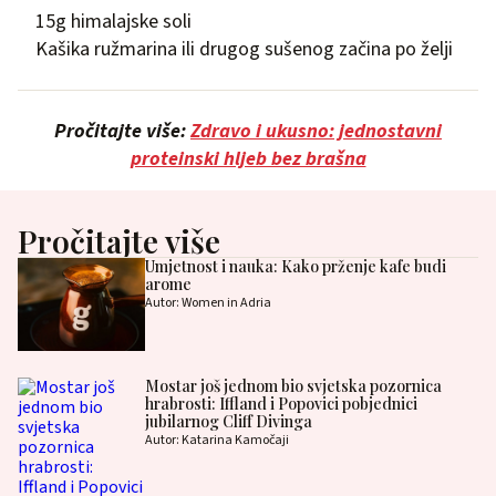
15g himalajske soli
Kašika ružmarina ili drugog sušenog začina po želji
Pročitajte više:
Zdravo i ukusno: jednostavni
proteinski hljeb bez brašna
Pročitajte više
Umjetnost i nauka: Kako prženje kafe budi
arome
Autor: Women in Adria
Mostar još jednom bio svjetska pozornica
hrabrosti: Iffland i Popovici pobjednici
jubilarnog Cliff Divinga
Autor: Katarina Kamočaji