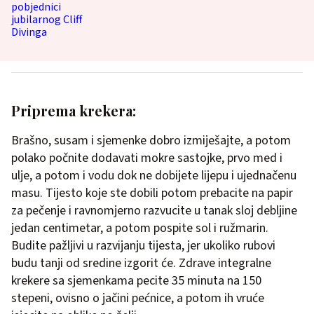
Priprema krekera:
Brašno, susam i sjemenke dobro izmiješajte, a potom
polako počnite dodavati mokre sastojke, prvo med i
ulje, a potom i vodu dok ne dobijete lijepu i ujednačenu
masu. Tijesto koje ste dobili potom prebacite na papir
za pečenje i ravnomjerno razvucite u tanak sloj debljine
jedan centimetar, a potom pospite sol i ružmarin.
Budite pažljivi u razvijanju tijesta, jer ukoliko rubovi
budu tanji od sredine izgorit će. Zdrave integralne
krekere sa sjemenkama pecite 35 minuta na 150
stepeni, ovisno o jačini pećnice, a potom ih vruće