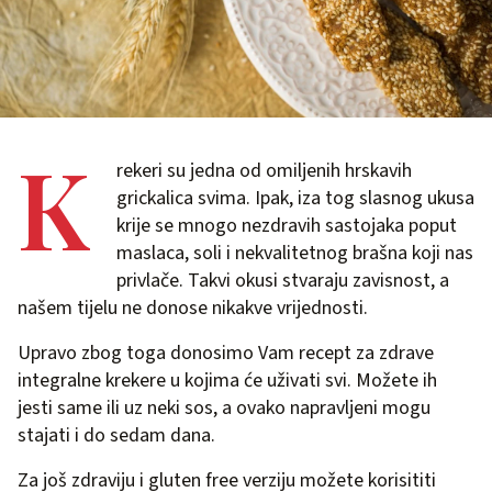
K
rekeri su jedna od omiljenih hrskavih
grickalica svima. Ipak, iza tog slasnog ukusa
krije se mnogo nezdravih sastojaka poput
maslaca, soli i nekvalitetnog brašna koji nas
privlače. Takvi okusi stvaraju zavisnost, a
našem tijelu ne donose nikakve vrijednosti.
Upravo zbog toga donosimo Vam recept za zdrave
integralne krekere u kojima će uživati svi. Možete ih
jesti same ili uz neki sos, a ovako napravljeni mogu
stajati i do sedam dana.
Za još zdraviju i gluten free verziju možete korisititi