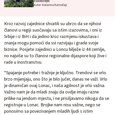
zaslužuju
Autor: Katarina Kamočaji
Kroz razvoj zajednice shvatili su ubrzo da se njihovi
članovi u regiji suočavaju sa istim izazovima, i oni iz
Srbije i iz BiH i da jedino kroz razmjenu iskustava i
znanja mogu pomoći da svi razvijaju i grade svoje
biznise. Posjete zajednici u Loncu bilježe iz 44 zemlje,
no najviše su to članovi regionalne dijaspore koji žive i
rade u inostranstvu.
“Spajanje potrebe i tražnje je ključno. Trendovi se vrlo
brzo mijenjaju, ono što je bilo jučer, danas ne važi. Vrlo
je dinamičan ovaj Lonac, i naša agilnost je vrlo važna.
Važno nam je da mladi znaju da ovdje imaju razne
prilike na jendom mjestu, i ne prisiljavamo nikoga da se
registruje u Lonac. Brojke nam nisu važne, nego se
ponosimo sa povezivanjem mladih ljudi s istim