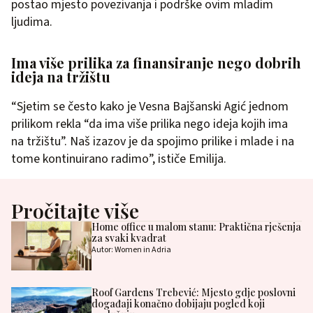
postao mjesto povezivanja i podrške ovim mladim
ljudima.
Ima više prilika za finansiranje nego dobrih
ideja na tržištu
“Sjetim se često kako je Vesna Bajšanski Agić jednom
prilikom rekla “da ima više prilika nego ideja kojih ima
na tržištu”. Naš izazov je da spojimo prilike i mlade i na
tome kontinuirano radimo”, ističe Emilija.
Pročitajte više
Home office u malom stanu: Praktična rješenja
za svaki kvadrat
Autor: Women in Adria
Roof Gardens Trebević: Mjesto gdje poslovni
događaji konačno dobijaju pogled koji