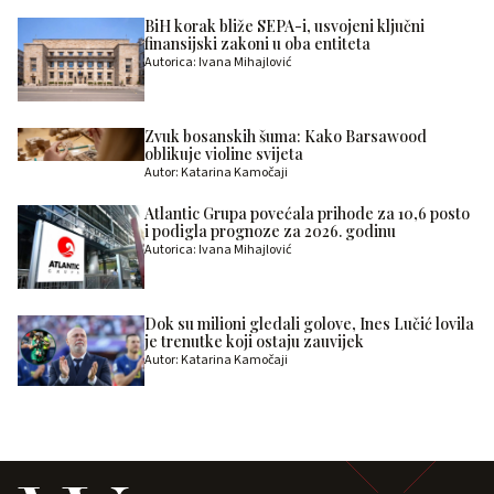
BiH korak bliže SEPA-i, usvojeni ključni
finansijski zakoni u oba entiteta
Autorica: Ivana Mihajlović
Zvuk bosanskih šuma: Kako Barsawood
oblikuje violine svijeta
Autor: Katarina Kamočaji
Atlantic Grupa povećala prihode za 10,6 posto
i podigla prognoze za 2026. godinu
Autorica: Ivana Mihajlović
Dok su milioni gledali golove, Ines Lučić lovila
je trenutke koji ostaju zauvijek
Autor: Katarina Kamočaji