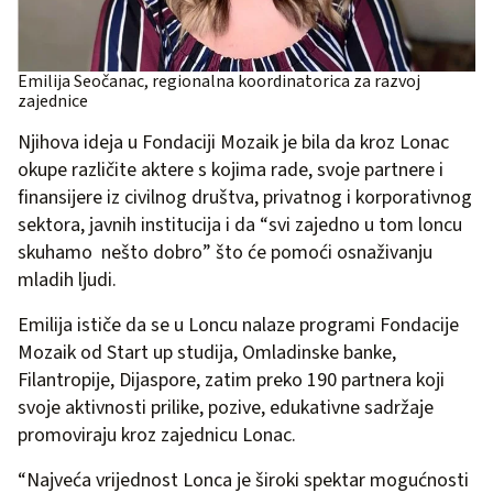
Emilija Seočanac, regionalna koordinatorica za razvoj
zajednice
Njihova ideja u Fondaciji Mozaik je bila da kroz Lonac
okupe različite aktere s kojima rade, svoje partnere i
finansijere iz civilnog društva, privatnog i korporativnog
sektora, javnih institucija i da “svi zajedno u tom loncu
skuhamo nešto dobro” što će pomoći osnaživanju
mladih ljudi.
Emilija ističe da se u Loncu nalaze programi Fondacije
Mozaik od Start up studija, Omladinske banke,
Filantropije, Dijaspore, zatim preko 190 partnera koji
svoje aktivnosti prilike, pozive, edukativne sadržaje
promoviraju kroz zajednicu Lonac.
“Najveća vrijednost Lonca je široki spektar mogućnosti