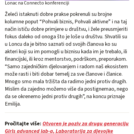
Lonac na Connecto konferenciji
Želeći istaknuti dobre prakse pokrenuli su brojne
kolumne poput “Pohvali biznis, Pohvali aktivne” i na taj
način ističu dobre primjere u društvu, i žele preusmjeriti
fokus daleko od onoga što je loše u društvu. Shvatili su
u Loncu da je bitno saznati od svojih članova ko su
akteri koji su im pomogli u biznisu kada im je trebalo, ili
financijski, ili kroz mentorstvo, podrškom, preporukom.
“Samo zajedničkim djelovanjem i radom naš ekosistem
može rasti i biti dobar temelj za sve članove i članice.
Mnogo smo mala tržišta da radimo jedni protiv drugih.
Mislim da zajedno možemo više da postignemao, nego
da se okrenemo jedni protiv drugih”, na koncu priznaje
Emilija.
Pročitajte više:
Otvoren je poziv za drugu generaciju
Girls advanced lab-a, Laboratorija za djevojke