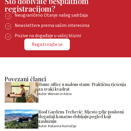
Što dobivate besplatnom
registracijom?
Neograničeno čitanje našeg sadržaja
Newslettere prema vašim interesima
Pozive na događaje u vašoj blizini
Registrirajte se
Povezani članci
Home office u malom stanu: Praktična rješenja
za svaki kvadrat
Autor: Women in Adria
Roof Gardens Trebević: Mjesto gdje poslovni
događaji konačno dobijaju pogled koji
zaslužuju
Autor: Katarina Kamočaji