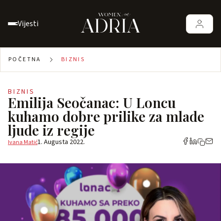
Vijesti
POČETNA
BIZNIS
BIZNIS
Emilija Seočanac: U Loncu
kuhamo dobre prilike za mlade
ljude iz regije
1. Augusta 2022.
Ivana Matić