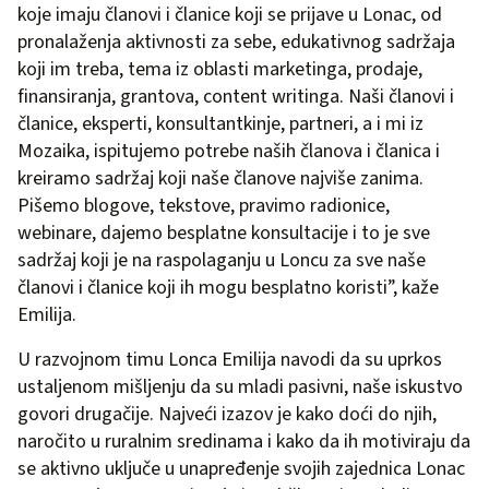
koje imaju članovi i članice koji se prijave u Lonac, od
pronalaženja aktivnosti za sebe, edukativnog sadržaja
koji im treba, tema iz oblasti marketinga, prodaje,
finansiranja, grantova, content writinga. Naši članovi i
članice, eksperti, konsultantkinje, partneri, a i mi iz
Mozaika, ispitujemo potrebe naših članova i članica i
kreiramo sadržaj koji naše članove najviše zanima.
Pišemo blogove, tekstove, pravimo radionice,
webinare, dajemo besplatne konsultacije i to je sve
sadržaj koji je na raspolaganju u Loncu za sve naše
članovi i članice koji ih mogu besplatno koristi”, kaže
Emilija.
U razvojnom timu Lonca Emilija navodi da su uprkos
ustaljenom mišljenju da su mladi pasivni, naše iskustvo
govori drugačije. Najveći izazov je kako doći do njih,
naročito u ruralnim sredinama i kako da ih motiviraju da
se aktivno uključe u unapređenje svojih zajednica Lonac