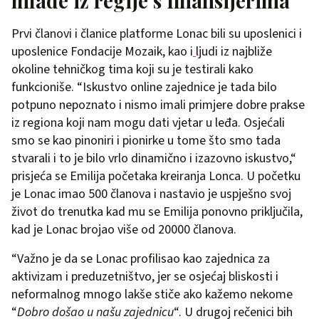
mlade iz regije s finansijerima
Prvi članovi i članice platforme Lonac bili su uposlenici i
uposlenice Fondacije Mozaik, kao i
ljudi iz najbliže
okoline tehničkog tima koji su je testirali kako
funkcioniše. “Iskustvo online zajednice je tada bilo
potpuno nepoznato i nismo imali primjere dobre prakse
iz regiona koji nam mogu dati vjetar u leđa. Osjećali
smo se kao pinoniri i pionirke u tome što smo tada
stvarali i to je bilo vrlo dinamično i izazovno iskustvo,“
prisjeća se Emilija početaka kreiranja Lonca. U početku
je Lonac imao 500 članova i nastavio je uspješno svoj
život do trenutka kad mu se Emilija ponovno priključila,
kad je Lonac brojao više od 20000 članova.
“Važno je da se Lonac profilisao kao zajednica za
aktivizam i preduzetništvo, jer se osjećaj bliskosti i
neformalnog mnogo lakše stiče ako kažemo nekome
“
Dobro došao u našu zajednicu
“. U drugoj rečenici bih