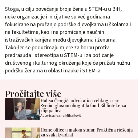
Stoga, u cilju povećanja broja žena u STEM-u u BiH,
neke organizacije i inicijative su već godinama
fokusirane na pružanje podrške djevojkama u školama i
na fakultetima, kao i na promicanje naučnih i
istraživačkih karijera među djevojkama i ženama.
Također se poduzimaju mjere za borbu protiv
predrasuda i stereotipa u STEM-u i za poticanje
društvenog i kulturnog okruženja koje će pružati nužnu
podršku ženama u oblasti nauke i STEM-a.
Pročitajte više
Halisa Čengić, advokatica velikog srca:
Svojim glasom obogatila fond Biblioteke za
slijepa lica
Autorica: Ivana Mihajlović
Home office u malom stanu: Praktična rješenja
za svaki kvadrat