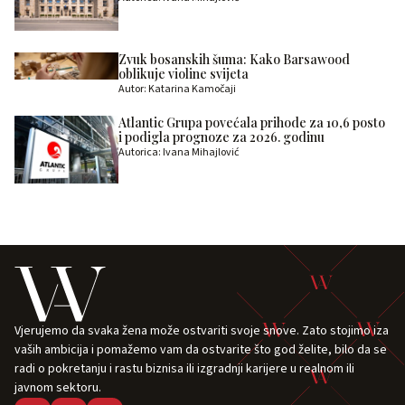
Zvuk bosanskih šuma: Kako Barsawood
oblikuje violine svijeta
Autor: Katarina Kamočaji
Atlantic Grupa povećala prihode za 10,6 posto
i podigla prognoze za 2026. godinu
Autorica: Ivana Mihajlović
Vjerujemo da svaka žena može ostvariti svoje snove. Zato stojimo iza
vaših ambicija i pomažemo vam da ostvarite što god želite, bilo da se
radi o pokretanju i rastu biznisa ili izgradnji karijere u realnom ili
javnom sektoru.