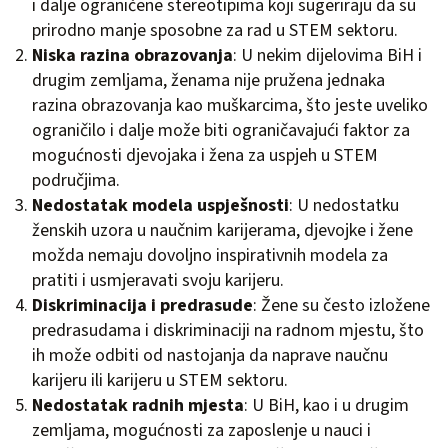
i dalje ograničene stereotipima koji sugeriraju da su
prirodno manje sposobne za rad u STEM sektoru.
Niska razina obrazovanja
: U nekim dijelovima BiH i
drugim zemljama, ženama nije pružena jednaka
razina obrazovanja kao muškarcima, što jeste uveliko
ograničilo i dalje može biti ograničavajući faktor za
mogućnosti djevojaka i žena za uspjeh u STEM
područjima.
Nedostatak modela uspješnosti
: U nedostatku
ženskih uzora u naučnim karijerama, djevojke i žene
možda nemaju dovoljno inspirativnih modela za
pratiti i usmjeravati svoju karijeru.
Diskriminacija i predrasude
: Žene su često izložene
predrasudama i diskriminaciji na radnom mjestu, što
ih može odbiti od nastojanja da naprave naučnu
karijeru ili karijeru u STEM sektoru.
Nedostatak radnih mjesta
: U BiH, kao i u drugim
zemljama, mogućnosti za zaposlenje u nauci i