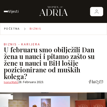
Vijesti
POČETNA
BIZNIS
BIZNIS - KARIJERA
U februaru smo obilježili Dan
žena u nauci i pitamo zašto su
žene u nauci u BiH lošije
pozicionirane od muških
kolega?
28. Februara 2023.
Ivana Matić