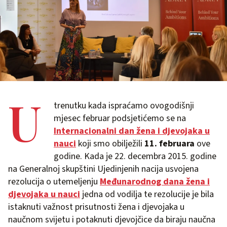
U
trenutku kada ispraćamo ovogodišnji
mjesec februar podsjetićemo se na
I
nternacionalni dan žena i djevojaka u
nauci
koji smo obilježili
11. februara
ove
godine. Kada je 22. decembra 2015. godine
na Generalnoj skupštini Ujedinjenih nacija usvojena
rezolucija o utemeljenju
Međunarodnog dana žena i
djevojaka u nauci
jedna od vodilja te rezolucije je bila
istaknuti važnost prisutnosti žena i djevojaka u
naučnom svijetu i potaknuti djevojčice da biraju naučna