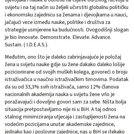
svijetu i na taj način su željeli učvrstiti globalnu političku
i ekonomsku zajednicu sa ženama i djevojkama u nauci,
jačajući veze između nauke, politike i društva za
strategije usmjerene ka budućnosti. Ovogodišnji slogan
je bio Innovate. Demonstrate. Elevate. Advance.
Sustain. ( I.D.E.A.S.).
Međutim, ono što je daleko zabrinjavajuće je položaj
žena u svijetu nauke gdje su žene dakako daleko lošije
pozicionirane od svojih muških kolega, govoreći o broju
istraživačica u naučno istraživačkim timovima. Podatak
da su od 33,3% svih istraživača, samo 12% članova
nacionalnih akademija nauka u svijetu žene vrlo je
poražavajući i dovoljno govori sam za sebe. Ništa bolja
situacija pretpostavljamo nije ni u BiH. A taj odnos
stalnog minimiziranja utjecaja i zastupljenosti žena na
vodećim pozicijama unutar akademske zajednice,
jednako kao i poslovne zajednice, nas u BiH se itekako