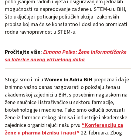
poboljšanjem radnih uvjeta i osiguravanjem jednakih
mogućnosti za napredovanje za žene u STEM-u u BiH,
što uključuje i poticanje političkih akcija i zakonskih
propisa kojima će se konstantno i dosljedno promicati
rodna ravnopravnost u STEM-u.
Pročitajte više:
Elmana Pelko: Žene informatičarke
su liderice novog virtuelnog doba
Stoga smo i mi u
Women in Adria BiH
prepoznali da je
iznimno važno danas razgovarati o položaju žena u
akademskoj zajednici u BiH, s posebnim naglaskom na
žene naučnice i istraživačice u sektoru farmacije,
biotehnologije i medicine. Tako smo odlučili povezati
žene iz farmaceutskog biznisa i industrije i akademske
zajednice organizirajući našu prvu
“Konferenciju za
žene u pharma biznisu i nauci”
22. februara. Zbog