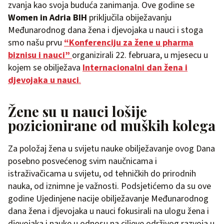
zvanja kao svoja buduća zanimanja. Ove godine se
Women in Adria
BIH
priključila obiježavanju
Međunarodnog dana žena i djevojaka u nauci i stoga
smo našu prvu
“Konferenciju za žene u pharma
biznisu i nauci”
organizirali 22. februara, u mjesecu u
kojem se obilježava
Internacionalni dan žena i
djevojaka u nauci
.
Žene su u nauci lošije
pozicionirane od muških kolega
Za položaj žena u svijetu nauke obilježavanje ovog Dana
posebno posvećenog svim naučnicama i
istraživačicama u svijetu, od tehničkih do prirodnih
nauka, od iznimne je važnosti. Podsjetićemo da su ove
godine Ujedinjene nacije obilježavanje Međunarodnog
dana žena i djevojaka u nauci fokusirali na ulogu žena i
djevojaka i nauke u odnosu na ciljeve održivog razvoja u