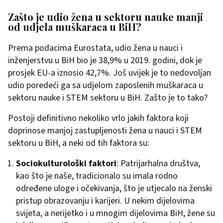
Zašto je udio žena u sektoru nauke manji
od udjela muškaraca u BiH?
Prema podacima Eurostata, udio žena u nauci i
inženjerstvu u BiH bio je 38,9% u 2019. godini, dok je
prosjek EU-a iznosio 42,7%. Još uvijek je to nedovoljan
udio poredeći ga sa udjelom zaposlenih muškaraca u
sektoru nauke i STEM sektoru u BiH. Zašto je to tako?
Postoji definitivno nekoliko vrlo jakih faktora koji
doprinose manjoj zastupljenosti žena u nauci i STEM
sektoru u BiH, a neki od tih faktora su:
Sociokulturološki faktori
: Patrijarhalna društva,
kao što je naše, tradicionalo su imala rodno
određene uloge i očekivanja, što je utjecalo na ženski
pristup obrazovanju i karijeri. U nekim dijelovima
svijeta, a nerijetko i u mnogim dijelovima BiH, žene su