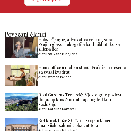
Povezani članci
Halisa Čengić, advokatica velikog srca:
Svojim glasom obogatila fond Biblioteke za
slijepa lica
Autorica: Ivana Mihajlović
Home office u malom stanu: Praktična rješenja
za svaki kvadrat
Autor: Women in Adria
Roof Gardens Trebević: Mjesto gdje poslovni
događaji konačno dobijaju pogled koji
zaslužuju
Autor: Katarina Kamočaji
BiH korak bliže SEPA-i, usvojeni ključni
finansijski zakoni u oba entiteta
Autorica: Ivana Mihajlović