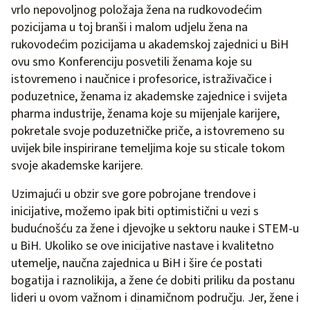
vrlo nepovoljnog položaja žena na rudkovodećim
pozicijama u toj branši i malom udjelu žena na
rukovodećim pozicijama u akademskoj zajednici u BiH
ovu smo Konferenciju posvetili ženama koje su
istovremeno i naučnice i profesorice, istraživačice i
poduzetnice, ženama iz akademske zajednice i svijeta
pharma industrije, ženama koje su mijenjale karijere,
pokretale svoje poduzetničke priče, a istovremeno su
uvijek bile inspirirane temeljima koje su sticale tokom
svoje akademske karijere.
Uzimajući u obzir sve gore pobrojane trendove i
inicijative, možemo ipak biti optimistični u vezi s
budućnošću za žene i djevojke u sektoru nauke i STEM-u
u BiH. Ukoliko se ove inicijative nastave i kvalitetno
utemelje, naučna zajednica u BiH i šire će postati
bogatija i raznolikija, a žene će dobiti priliku da postanu
lideri u ovom važnom i dinamičnom području. Jer, žene i