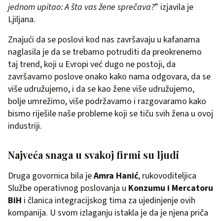
jednom upitao: A šta vas žene sprečava?
” izjavila je
Ljiljana.
Znajući da se poslovi kod nas završavaju u kafanama
naglasila je da se trebamo potruditi da preokrenemo
taj trend, koji u Evropi već dugo ne postoji, da
završavamo poslove onako kako nama odgovara, da se
više udružujemo, i da se kao žene više udružujemo,
bolje umrežimo, više podržavamo i razgovaramo kako
bismo riješile naše probleme koji se tiču svih žena u ovoj
industriji.
Najveća snaga u svakoj firmi su ljudi
Druga govornica bila je
Amra Hanić
, rukovoditeljica
Službe operativnog poslovanja u
Konzumu i Mercatoru
BiH
i članica integracijskog tima za ujedinjenje ovih
kompanija. U svom izlaganju istakla je da je njena priča