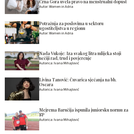
Crna Gora uvela pravo na menstrualni dopust
Autor: Women in Adria
Potražnja za poslovima u sektoru
ugostiteljstva u regionu
Autor: Women in Adria
Nada Vukoje: Iza svakog litra mlijeka stoji
nečiji rad, trud i povjerenje
Autorica: Ivana Mihajlović
Livina Tanović: Čuvarica sjećanja na bh.
Oscara
Autorica: Ivana Mihajlović
Mejrema Baručija ispunila juniorsku normu za
SP
Autorica: Ivana Mihajlović