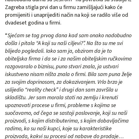
Zagreba stigla prvi dan u firmu zamišljajući kako će
promijeniti i unaprijediti način na koji se radilo više od
dvadeset godina u firmi.
“
Sjećam se tog prvog dana kad sam onako nadobudno
došla i pitala “A koji su naši ciljevi?”. Na što su me svi
blijedo pogledali. Iako sam ja, obzirom da je to
obiteljska firma i da se i za našim obiteljskim ručkovima
razgovaralo o biznisu, puno stvari znala, ja ustvari
iskustveno nisam ništa znala o firmi. Bila sam puna želje
za svojim doprinosom, za dokazivanjem. Vrlo brzo je
uslijedio “reality check” i drugi dan sam završila u
skladištu. Jer sam morala stati na zemlju i krenuti
upoznavati procese u firmi, probleme s kojima se
suočavamo, od čega se sastoji poslovanje, koji su naši
proizvodi, s kojim distributerima, s kojim dobavljačima
radimo, ko su naši kupci, koje su karakteristike
proizvoda, kakvi su procesi od nabave do prodaje…