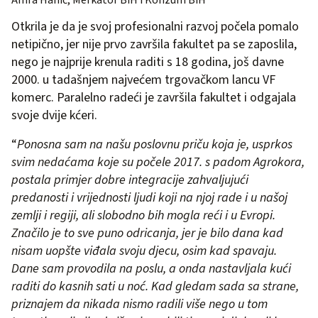
Amra Hanić, Merkator BiH i Konzum BiH
Otkrila je da je svoj profesionalni razvoj počela pomalo
netipično, jer nije prvo završila fakultet pa se zaposlila,
nego je najprije krenula raditi s 18 godina, još davne
2000. u tadašnjem najvećem trgovačkom lancu VF
komerc. Paralelno radeći je završila fakultet i odgajala
svoje dvije kćeri.
“
Ponosna sam na našu poslovnu priču koja je, usprkos
svim nedaćama koje su počele 2017. s padom Agrokora,
postala primjer dobre integracije zahvaljujući
predanosti i vrijednosti ljudi koji na njoj rade i u našoj
zemlji i regiji, ali slobodno bih mogla reći i u Evropi.
Značilo je to sve puno odricanja, jer je bilo dana kad
nisam uopšte viđala svoju djecu, osim kad spavaju.
Dane sam provodila na poslu, a onda nastavljala kući
raditi do kasnih sati u noć. Kad gledam sada sa strane,
priznajem da nikada nismo radili više nego u tom