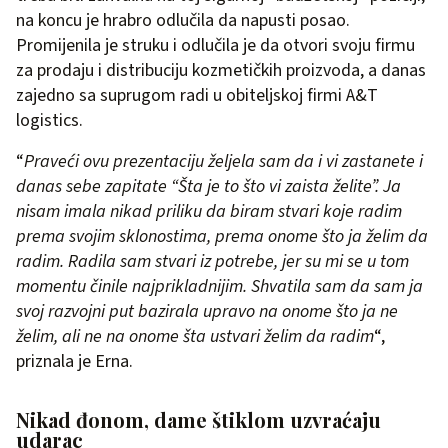
na koncu je hrabro odlučila da napusti posao.
Promijenila je struku i odlučila je da otvori svoju firmu
za prodaju i distribuciju kozmetičkih proizvoda, a danas
zajedno sa suprugom radi u obiteljskoj firmi A&T
logistics.
“
Praveći ovu prezentaciju željela sam da i vi zastanete i
danas sebe zapitate “Šta je to što vi zaista želite”. Ja
nisam imala nikad priliku da biram stvari koje radim
prema svojim sklonostima, prema onome što ja želim da
radim. Radila sam stvari iz potrebe, jer su mi se u tom
momentu činile najprikladnijim. Shvatila sam da sam ja
svoj razvojni put bazirala upravo na onome što ja ne
želim, ali ne na onome šta ustvari želim da radim
“,
priznala je Erna.
Nikad đonom, dame štiklom uzvraćaju
udarac