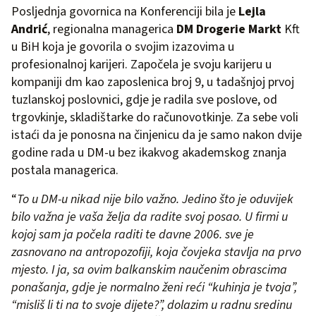
Posljednja govornica na Konferenciji bila je
Lejla
Andrić
, regionalna managerica
DM Drogerie Markt
Kft
u BiH koja je govorila o svojim izazovima u
profesionalnoj karijeri. Započela je svoju karijeru u
kompaniji dm kao zaposlenica broj 9, u tadašnjoj prvoj
tuzlanskoj poslovnici, gdje je radila sve poslove, od
trgovkinje, skladištarke do računovotkinje. Za sebe voli
istaći da je ponosna na činjenicu da je samo nakon dvije
godine rada u DM-u bez ikakvog akademskog znanja
postala managerica.
“
To u DM-u nikad nije bilo važno. Jedino što je oduvijek
bilo važna je vaša želja da radite svoj posao. U firmi u
kojoj sam ja počela raditi te davne 2006. sve je
zasnovano na antropozofiji, koja čovjeka stavlja na prvo
mjesto. I ja, sa ovim balkanskim naučenim obrascima
ponašanja, gdje je normalno ženi reći “kuhinja je tvoja”,
“misliš li ti na to svoje dijete?”, dolazim u radnu sredinu