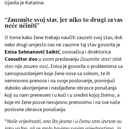
izjavila je Katarina.
“Zauzmite svoj stav, jer niko to drugi za vas
neće učiniti”
O tome kako žene trebaju naučiti zauzeti svoj stav, dok
neko drugi umjesto nas ne zauzme taj stav govorila je
Enisa Selmanović Salkić
, osnivačica i direktorica
Consultor doo
u svom predavanju
Zauzmite stav! (dok
stav nije zauzeo vas)
.
Enisa je govorila o problemima sa
samopouzdanjem koje žene nose sa sobom, te ih
neminovno prenose i na svoje poslovanje, pominjući
duboko ukorijenjene i naslijeđene obrasce ponašanja
koji su nam preneseni i u kući i u sredini kojoj živimo, a
koje mi žene posve nesvjesno prenosimo i na sve naše
poslovne obrasce ponašanja.
“
Naše vrijednosti, ono što jesmo i u čemu smo izvrsne su
jako važno, ali se malo bavimo svojim vrijednostima. Ja