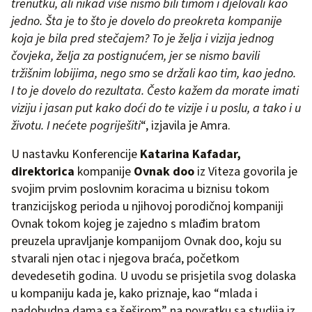
trenutku, ali nikad više nismo bili timom i djelovali kao
jedno. Šta je to što je dovelo do preokreta kompanije
koja je bila pred stečajem? To je želja i vizija jednog
čovjeka, želja za postignućem, jer se nismo bavili
tržišnim lobijima, nego smo se držali kao tim, kao jedno.
I to je dovelo do rezultata. Često kažem da morate imati
viziju i jasan put kako doći do te vizije i u poslu, a tako i u
životu. I nećete pogriješiti
“, izjavila je Amra.
U nastavku Konferencije
Katarina Kafadar,
direktorica
kompanije
Ovnak
doo
iz Viteza govorila je
svojim prvim poslovnim koracima u biznisu tokom
tranzicijskog perioda u njihovoj porodičnoj kompaniji
Ovnak tokom kojeg je zajedno s mlađim bratom
preuzela upravljanje kompanijom Ovnak doo, koju su
stvarali njen otac i njegova braća, početkom
devedesetih godina. U uvodu se prisjetila svog dolaska
u kompaniju kada je, kako priznaje, kao “mlada i
nadobudna dama sa šeširom” na povratku sa studija iz