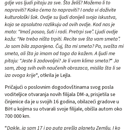
gdje vas ljudi pitaju za sve. Šta želiš? Možemo li to
napraviti? Kako ćemo to napraviti? I onda vi doživite
kulturološki šok. Ovdje su ljudi donijeli svoja iskustva,
koja se apsolutno razlikuju od ovih ovdje. Kod nas je
moto: “Imaš posao, šuti i radi. Pretrpi sve”. Ljudi ovdje
kažu: “Ne treba ništa trpiti. Recite sve šta vam smeta”.
Ja sam bila zapanjena. Čuj, šta mi smeta? Pa, svašta mi
smeta, ali šta ja imam od toga da kažem. A ljudi me
pitaju: “Jeste li zadovoljni? Je li vam klima smeta?
“
Ja
sam, zbog svih ovih naučenih obrazaca, mislila šta li se
iza ovoga krije
“, otkrila je Lejla.
Pričajući o poslovnim dogodovštinama svog posla
voditeljice otvaranja novih filijala DM-a, prisjetila se
činjenice da je u svojih 16 godina, obilazeći gradove u
BiH u kojima su otvarali svoje filijale, obišla autom oko
700 000 km.
“
Dakle, ja sam 17 i po puta prešla planetu Zemlju. I ko