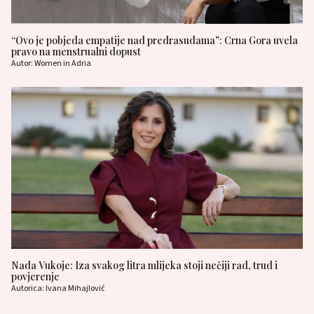
“Ovo je pobjeda empatije nad predrasudama”: Crna Gora uvela
pravo na menstrualni dopust
Autor: Women in Adria
Nada Vukoje: Iza svakog litra mlijeka stoji nečiji rad, trud i
povjerenje
Autorica: Ivana Mihajlović