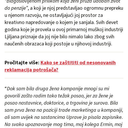
“blagoslovljenom prilikom koja ženi pruža udoban život
do penzije”
, a koji je njoj predstavljao ogromnu prepreku
u njenom razvoju, ne ostavljajući joj prostor za
kreativno napredovanje o kojem je sanjala. Svih devet
godina koje je provela u ovoj primarnoj muškoj industriji
Ljiljana priznaje da joj nije bilo nimalo lako zbog svih
naučenih obrazaca koji postoje u njihovoj industriji.
Pročitajte više:
Kako se zaštititi od nesonovanih
reklamacija potrošača?
“
Dok sam bila druga žena kompanije mnogi su mi
govorili zašto radim tako težak posao, jer za žene je
posao nastavnice, doktorice, a trgovina je surova. Bila
sam prva žena na poziciji trade marketinga u kompaniji,
ali sam uvijek na sastancima Uprave ja pisala zapisnike.
Na svako upoznavanje mog tima, moj kolega Ermin, moj