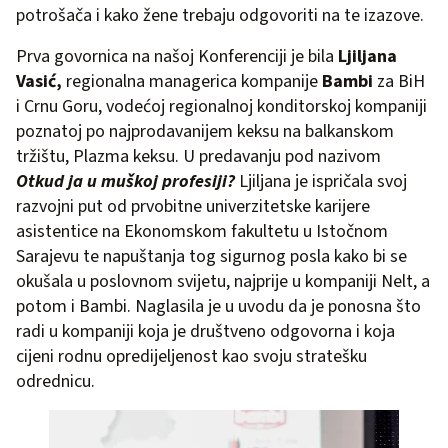
potrošača i kako žene trebaju odgovoriti na te izazove.
Prva govornica na našoj Konferenciji je bila
Ljiljana
Vasić,
regionalna managerica kompanije
Bambi
za BiH
i Crnu Goru, vodećoj regionalnoj konditorskoj kompaniji
poznatoj po najprodavanijem keksu na balkanskom
tržištu, Plazma keksu. U predavanju pod nazivom
Otkud ja u muškoj profesiji?
Ljiljana je ispričala svoj
razvojni put od prvobitne univerzitetske karijere
asistentice na Ekonomskom fakultetu u Istočnom
Sarajevu te napuštanja tog sigurnog posla kako bi se
okušala u poslovnom svijetu, najprije u kompaniji Nelt, a
potom i Bambi. Naglasila je u uvodu da je ponosna što
radi u kompaniji koja je društveno odgovorna i koja
cijeni rodnu opredijeljenost kao svoju stratešku
odrednicu.