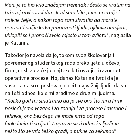
Meni je to bio vrlo značajan trenutak i često se vratim na
taj svoj prvi radni dan, kad sam bila puna energije i
naivne želje, a nakon toga sam shvatila da morate
upoznati način kako prepoznati ljude, njihove namjere,
uklopiti se i pronaći svoje mjesto u tom svijetu
“, naglasila
je Katarina.
Također je navela da je, tokom svog školovanja i
povremenog studentskog rada preko ljeta u očevoj
firmi, mislila da će joj najteže biti usvojiti i razumjeti
operativne procese. No, danas Katarina tvrdi da je
shvatila da su u poslovanju u biti najvažniji ljudi i da su
najteži odnosi koje mi gradimo s drugim ljudima.
“
Koliko god mi smatramo da je sve ono što mi u firmi
posjedujemo vezano i za znanja i za procese i metode i
tehnike, ono bez čega ne može ništa od toga
funkcionirati su ljudi. A upravo su ti odnosi s ljudima
nešto što se vrlo teško gradi, a pukne za sekundu
“,