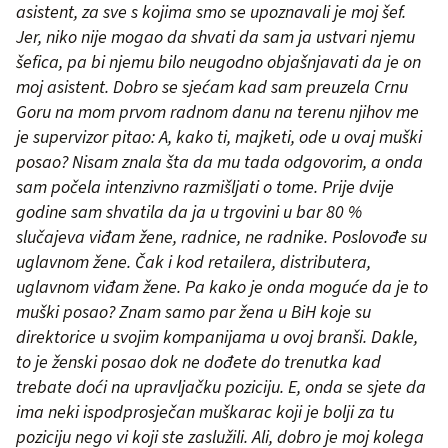
asistent, za sve s kojima smo se upoznavali je moj šef.
Jer, niko nije mogao da shvati da sam ja ustvari njemu
šefica, pa bi njemu bilo neugodno objašnjavati da je on
moj asistent. Dobro se sjećam kad sam preuzela Crnu
Goru na mom prvom radnom danu na terenu njihov me
je supervizor pitao: A, kako ti, majketi, ode u ovaj muški
posao? Nisam znala šta da mu tada odgovorim, a onda
sam počela intenzivno razmišljati o tome. Prije dvije
godine sam shvatila da ja u trgovini u bar 80 %
slučajeva viđam žene, radnice, ne radnike. Poslovođe su
uglavnom žene. Čak i kod retailera, distributera,
uglavnom viđam žene. Pa kako je onda moguće da je to
muški posao? Znam samo par žena u BiH koje su
direktorice u svojim kompanijama u ovoj branši. Dakle,
to je ženski posao dok ne dođete do trenutka kad
trebate doći na upravljačku poziciju. E, onda se sjete da
ima neki ispodprosječan muškarac koji je bolji za tu
poziciju nego vi koji ste zaslužili. Ali, dobro je moj kolega