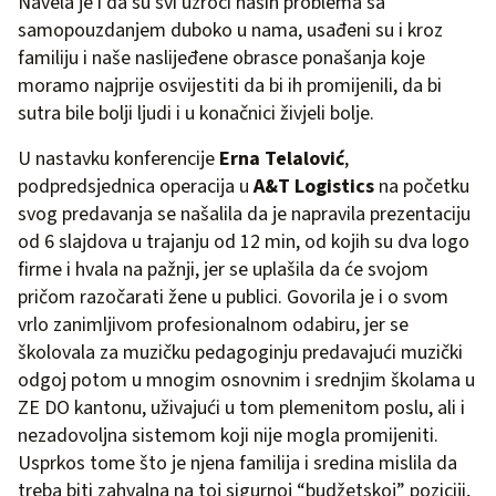
Navela je i da su svi uzroci naših problema sa
samopouzdanjem duboko u nama, usađeni su i kroz
familiju i naše naslijeđene obrasce ponašanja koje
moramo najprije osvijestiti da bi ih promijenili, da bi
sutra bile bolji ljudi i u konačnici živjeli bolje.
U nastavku konferencije
Erna Telalović
,
podpredsjednica operacija u
A&T Logistics
na početku
svog predavanja se našalila da je napravila prezentaciju
od 6 slajdova u trajanju od 12 min, od kojih su dva logo
firme i hvala na pažnji, jer se uplašila da će svojom
pričom razočarati žene u publici. Govorila je i o svom
vrlo zanimljivom profesionalnom odabiru, jer se
školovala za muzičku pedagoginju predavajući muzički
odgoj potom u mnogim osnovnim i srednjim školama u
ZE DO kantonu, uživajući u tom plemenitom poslu, ali i
nezadovoljna sistemom koji nije mogla promijeniti.
Usprkos tome što je njena familija i sredina mislila da
treba biti zahvalna na toj sigurnoj “budžetskoj” poziciji,