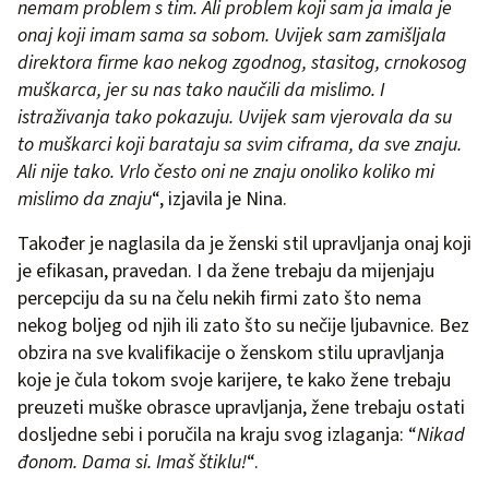
nemam problem s tim. Ali problem koji sam ja imala je
onaj koji imam sama sa sobom. Uvijek sam zamišljala
direktora firme kao nekog zgodnog, stasitog, crnokosog
muškarca, jer su nas tako naučili da mislimo. I
istraživanja tako pokazuju. Uvijek sam vjerovala da su
to muškarci koji barataju sa svim ciframa, da sve znaju.
Ali nije tako. Vrlo često oni ne znaju onoliko koliko mi
mislimo da znaju
“, izjavila je Nina.
Također je naglasila da je ženski stil upravljanja onaj koji
je efikasan, pravedan. I da žene trebaju da mijenjaju
percepciju da su na čelu nekih firmi zato što nema
nekog boljeg od njih ili zato što su nečije ljubavnice. Bez
obzira na sve kvalifikacije o ženskom stilu upravljanja
koje je čula tokom svoje karijere, te kako žene trebaju
preuzeti muške obrasce upravljanja, žene trebaju ostati
dosljedne sebi i poručila na kraju svog izlaganja: “
Nikad
đonom. Dama si. Imaš štiklu!
“.