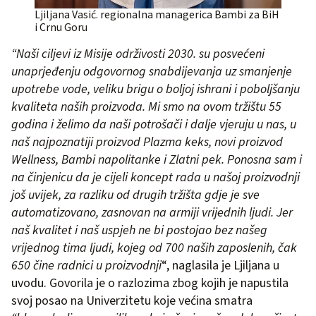
Ljiljana Vasić. regionalna managerica Bambi za BiH
i Crnu Goru
“Naši ciljevi iz Misije održivosti 2030. su posvećeni
unaprjeđenju odgovornog snabdijevanja uz smanjenje
upotrebe vode, veliku brigu o boljoj ishrani i poboljšanju
kvaliteta naših proizvoda. Mi smo na ovom tržištu 55
godina i želimo da naši potrošači i dalje vjeruju u nas, u
naš najpoznatiji proizvod Plazma keks, novi proizvod
Wellness, Bambi napolitanke i Zlatni pek. Ponosna sam i
na činjenicu da je cijeli koncept rada u našoj proizvodnji
još uvijek, za razliku od drugih tržišta gdje je sve
automatizovano, zasnovan na armiji vrijednih ljudi. Jer
naš kvalitet i naš uspjeh ne bi postojao bez našeg
vrijednog tima ljudi, kojeg od 700 naših zaposlenih, čak
650 čine radnici u proizvodnji
“, naglasila je Ljiljana u
uvodu. Govorila je o razlozima zbog kojih je napustila
svoj posao na Univerzitetu koje većina smatra