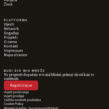
Karijera
Život
PLATFORMA
Vijesti
Network
Događaji
Projekti
O nama
Kontakt
Impressum
Mapa stranice
BUDI DIO WIA MREŽE
Ne propusti događaje u tvojoj blizini, primaj vijesti koje te
zanimaju
Registriraj se
Uvjeti poslovanja
Uvjeti prodaje
Zaštita osobnih podataka
Cookie Policy
Women in Adria . Sva prava pridržana!