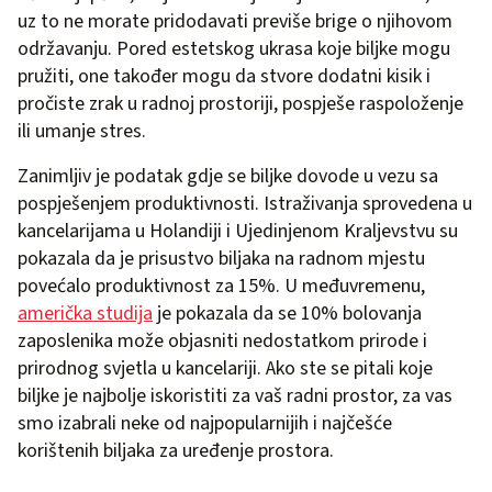
uz to ne morate pridodavati previše brige o njihovom
održavanju. Pored estetskog ukrasa koje biljke mogu
pružiti, one također mogu da stvore dodatni kisik i
pročiste zrak u radnoj prostoriji, pospješe raspoloženje
ili umanje stres.
Zanimljiv je podatak gdje se biljke dovode u vezu sa
pospješenjem produktivnosti. Istraživanja sprovedena u
kancelarijama u Holandiji i Ujedinjenom Kraljevstvu su
pokazala da je prisustvo biljaka na radnom mjestu
povećalo produktivnost za 15%. U međuvremenu,
američka studija
je pokazala da se 10% bolovanja
zaposlenika može objasniti nedostatkom prirode i
prirodnog svjetla u kancelariji. Ako ste se pitali koje
biljke je najbolje iskoristiti za vaš radni prostor, za vas
smo izabrali neke od najpopularnijih i najčešće
korištenih biljaka za uređenje prostora.