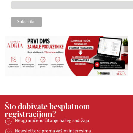
Što dobivate besplatnom
registracijom?
Neograničeno čitanje našeg sadržaja
Newslettere prema vašim interesima