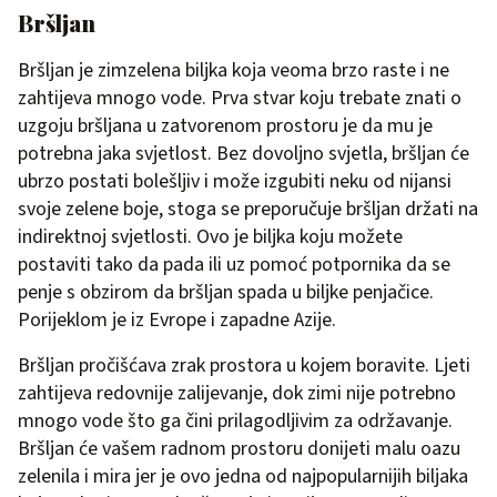
Bršljan
Bršljan je zimzelena biljka koja veoma brzo raste i ne
zahtijeva mnogo vode. Prva stvar koju trebate znati o
uzgoju bršljana u zatvorenom prostoru je da mu je
potrebna jaka svjetlost. Bez dovoljno svjetla, bršljan će
ubrzo postati bolešljiv i može izgubiti neku od nijansi
svoje zelene boje, stoga se preporučuje bršljan držati na
indirektnoj svjetlosti. Ovo je biljka koju možete
postaviti tako da pada ili uz pomoć potpornika da se
penje s obzirom da bršljan spada u biljke penjačice.
Porijeklom je iz Evrope i zapadne Azije.
Bršljan pročišćava zrak prostora u kojem boravite. Ljeti
zahtijeva redovnije zalijevanje, dok zimi nije potrebno
mnogo vode što ga čini prilagodljivim za održavanje.
Bršljan će vašem radnom prostoru donijeti malu oazu
zelenila i mira jer je ovo jedna od najpopularnijih biljaka