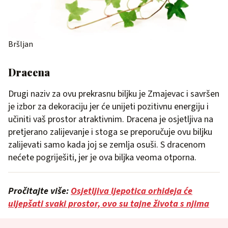
Bršljan
Dracena
Drugi naziv za ovu prekrasnu biljku je Zmajevac i savršen
je izbor za dekoraciju jer će unijeti pozitivnu energiju i
učiniti vaš prostor atraktivnim. Dracena je osjetljiva na
pretjerano zalijevanje i stoga se preporučuje ovu biljku
zalijevati samo kada joj se zemlja osuši. S dracenom
nećete pogriješiti, jer je ova biljka veoma otporna.
Pročitajte više:
Osjetljiva ljepotica orhideja će
uljepšati svaki prostor, ovo su tajne života s njima