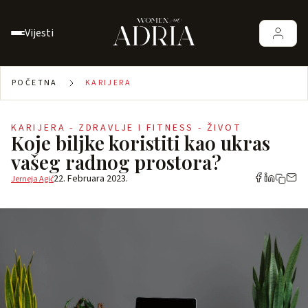
Vijesti
POČETNA
KARIJERA
KARIJERA - ZDRAVLJE I FITNESS - ŽIVOT
Koje biljke koristiti kao ukras
vašeg radnog prostora?
22. Februara 2023.
Jerneja Agić