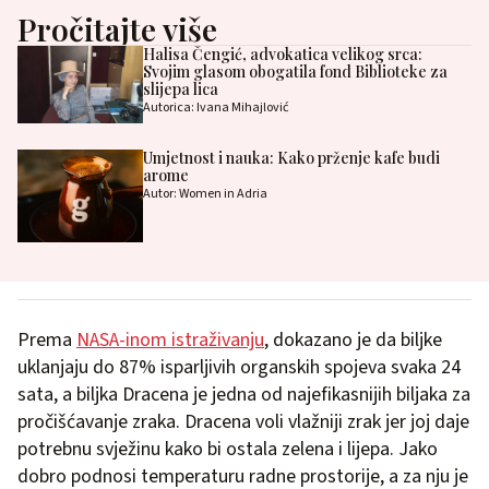
Pročitajte više
Halisa Čengić, advokatica velikog srca:
Svojim glasom obogatila fond Biblioteke za
slijepa lica
Autorica: Ivana Mihajlović
Umjetnost i nauka: Kako prženje kafe budi
arome
Autor: Women in Adria
Prema
NASA-inom istraživanju
, dokazano je da biljke
uklanjaju do 87% isparljivih organskih spojeva svaka 24
sata, a biljka Dracena je jedna od najefikasnijih biljaka za
pročišćavanje zraka. Dracena voli vlažniji zrak jer joj daje
potrebnu svježinu kako bi ostala zelena i lijepa. Jako
dobro podnosi temperaturu radne prostorije, a za nju je