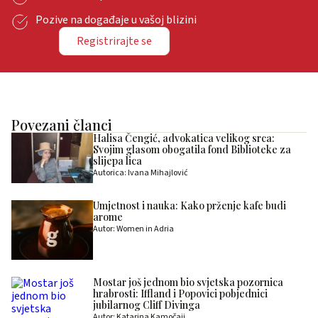
Pozive na događaje u vašoj blizini
Registrirajte se
Povezani članci
Halisa Čengić, advokatica velikog srca:
Svojim glasom obogatila fond Biblioteke za
slijepa lica
Autorica: Ivana Mihajlović
Umjetnost i nauka: Kako prženje kafe budi
arome
Autor: Women in Adria
Mostar još jednom bio svjetska pozornica
hrabrosti: Iffland i Popovici pobjednici
jubilarnog Cliff Divinga
Autor: Katarina Kamočaji