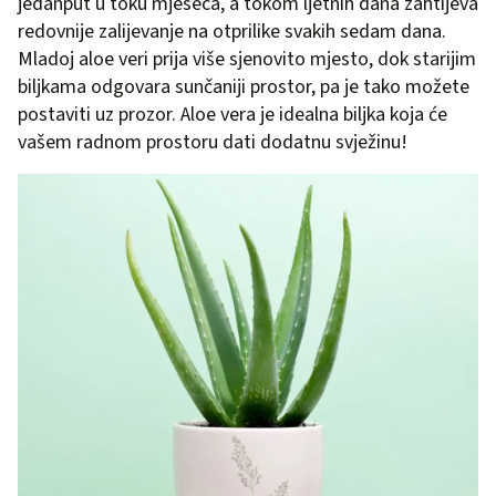
jedanput u toku mjeseca, a tokom ljetnih dana zahtijeva
redovnije zalijevanje na otprilike svakih sedam dana.
Mladoj aloe veri prija više sjenovito mjesto, dok starijim
biljkama odgovara sunčaniji prostor, pa je tako možete
postaviti uz prozor. Aloe vera je idealna biljka koja će
vašem radnom prostoru dati dodatnu svježinu!