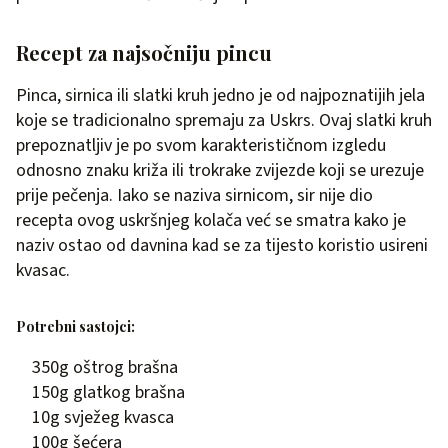
Recept za najsočniju pincu
Pinca, sirnica ili slatki kruh jedno je od najpoznatijih jela
koje se tradicionalno spremaju za Uskrs. Ovaj slatki kruh
prepoznatljiv je po svom karakterističnom izgledu
odnosno znaku križa ili trokrake zvijezde koji se urezuje
prije pečenja. Iako se naziva sirnicom, sir nije dio
recepta ovog uskršnjeg kolača već se smatra kako je
naziv ostao od davnina kad se za tijesto koristio usireni
kvasac.
Potrebni sastojci:
350g oštrog brašna
150g glatkog brašna
10g svježeg kvasca
100g šećera