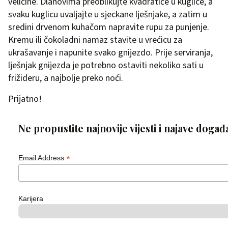
veličine. Dlanovima preoblikujte kvadratiće u kuglice, a
svaku kuglicu uvaljajte u sjeckane lješnjake, a zatim u
sredini drvenom kuhačom napravite rupu za punjenje.
Kremu ili čokoladni namaz stavite u vrećicu za
ukrašavanje i napunite svako gnijezdo. Prije serviranja,
lješnjak gnijezda je potrebno ostaviti nekoliko sati u
frižideru, a najbolje preko noći.
Prijatno!
Ne propustite najnovije vijesti i najave događ
*
Email Address
Karijera