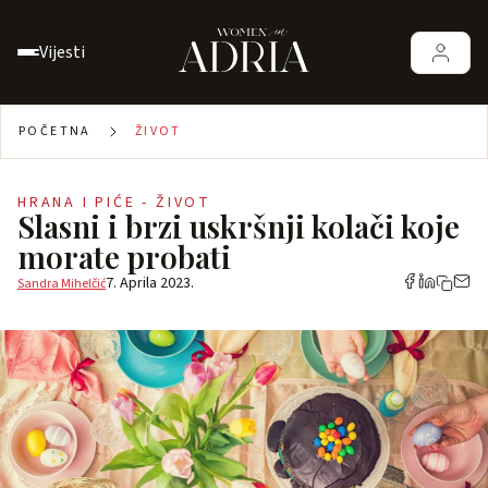
Vijesti
POČETNA
ŽIVOT
HRANA I PIĆE - ŽIVOT
Slasni i brzi uskršnji kolači koje
morate probati
7. Aprila 2023.
Sandra Mihelčić