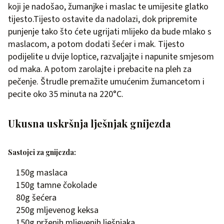
koji je nadošao, žumanjke i maslac te umijesite glatko
tijesto.Tijesto ostavite da nadolazi, dok pripremite
punjenje tako što ćete ugrijati mlijeko da bude mlako s
maslacom, a potom dodati šećer i mak. Tijesto
podijelite u dvije loptice, razvaljajte i napunite smjesom
od maka. A potom zarolajte i prebacite na pleh za
pečenje. Štrudle premažite umućenim žumancetom i
pecite oko 35 minuta na 220°C.
Ukusna uskršnja lješnjak gnijezda
Sastojci za gnijezda:
150g maslaca
150g tamne čokolade
80g šećera
250g mljevenog keksa
150g prženih mljevenih lješnjaka