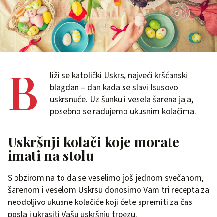
B
liži se katolički Uskrs, najveći kršćanski
blagdan – dan kada se slavi Isusovo
uskrsnuće. Uz šunku i vesela šarena jaja,
posebno se radujemo ukusnim kolačima.
Uskršnji kolači koje morate
imati na stolu
S obzirom na to da se veselimo još jednom svečanom,
šarenom i veselom Uskrsu donosimo Vam tri recepta za
neodoljivo ukusne kolačiće koji ćete spremiti za čas
posla i ukrasiti Vašu uskršnju trpezu.