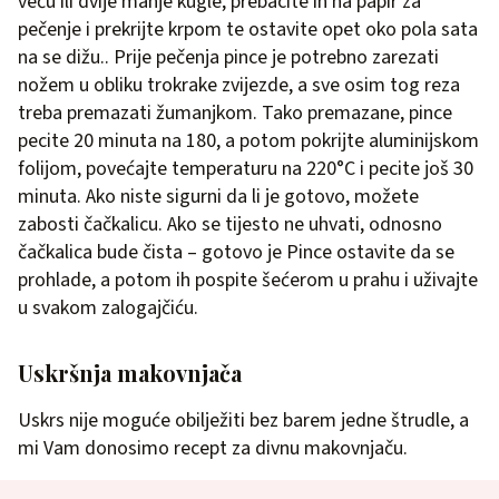
veću ili dvije manje kugle, prebacite ih na papir za
pečenje i prekrijte krpom te ostavite opet oko pola sata
na se dižu.. Prije pečenja pince je potrebno zarezati
nožem u obliku trokrake zvijezde, a sve osim tog reza
treba premazati žumanjkom. Tako premazane, pince
pecite 20 minuta na 180, a potom pokrijte aluminijskom
folijom, povećajte temperaturu na 220°C i pecite još 30
minuta. Ako niste sigurni da li je gotovo, možete
zabosti čačkalicu. Ako se tijesto ne uhvati, odnosno
čačkalica bude čista – gotovo je Pince ostavite da se
prohlade, a potom ih pospite šećerom u prahu i uživajte
u svakom zalogajčiću.
Uskršnja makovnjača
Uskrs nije moguće obilježiti bez barem jedne štrudle, a
mi Vam donosimo recept za divnu makovnjaču.