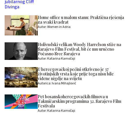
Home office u malom stanu: Praktična rješenja
za svaki kvadrat
Autor: Women in Adria
Holivudski velikan Woody Harrelson stiže na
Sarajevo Film Festival, bit će mu uručeno
Počasno Srce Sarajeva
Autor: Katarina Kamočaji
U hercegovačkoj pećini otkriveno je 37
životinjskih vrsta koje prije toga nisu bile
viđene nigdje na svijetu
Autorica: Ivana Mihajlović
Pet bosanskohercegovačkih filmova u
Takmičarskim programima 32. Sarajevo Film
Festivala
Autor: Katarina Kamočaji