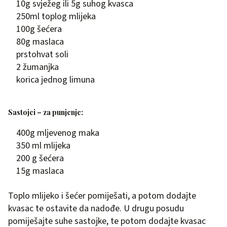
10g svježeg ili 5g suhog kvasca
250ml toplog mlijeka
100g šećera
80g maslaca
prstohvat soli
2 žumanjka
korica jednog limuna
Sastojci – za punjenje:
400g mljevenog maka
350 ml mlijeka
200 g šećera
15g maslaca
Toplo mlijeko i šećer pomiješati, a potom dodajte
kvasac te ostavite da nadođe. U drugu posudu
pomiješajte suhe sastojke, te potom dodajte kvasac