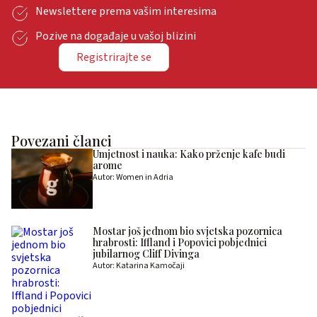
Newslettere prema vašim interesima
Pozive na događaje u vašoj blizini
Registrirajte se
Povezani članci
Umjetnost i nauka: Kako prženje kafe budi
arome
Autor: Women in Adria
Mostar još jednom bio svjetska pozornica
hrabrosti: Iffland i Popovici pobjednici
jubilarnog Cliff Divinga
Autor: Katarina Kamočaji